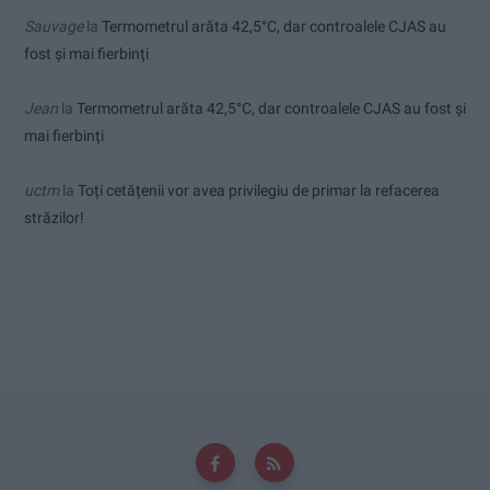
Sauvage
la
Termometrul arăta 42,5°C, dar controalele CJAS au
fost și mai fierbinți
Jean
la
Termometrul arăta 42,5°C, dar controalele CJAS au fost și
mai fierbinți
uctm
la
Toți cetățenii vor avea privilegiu de primar la refacerea
străzilor!