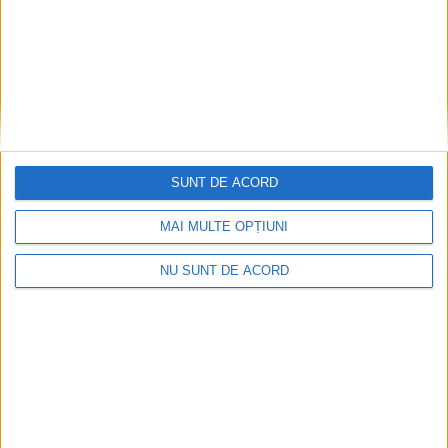
– Promovează conceptul de modă durabilă
2. Personalizare:
– Oferă opțiuni de design personalizat
SUNT DE ACORD
– Creează produse în ediție limitată
MAI MULTE OPȚIUNI
3. Digitalizare:
NU SUNT DE ACORD
– Oferă consultanță virtuală
– Dezvoltă prezența în marketplace-uri online
Așadar, nu mai căuta acul în carul cu fân, cu o