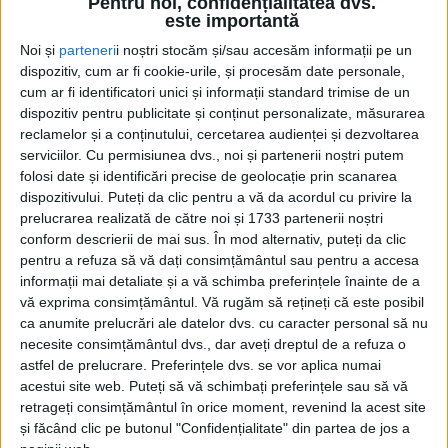
Pentru noi, confidențialitatea dvs.
plină expansiune, iar datele arată că în România,
este importantă
căutările pentru produse create manual au crescut
Noi și
parteneri
i noștri stocăm și/sau accesăm informații pe un
cu peste 150% în ultimii an. O mașină de cusut
dispozitiv, cum ar fi cookie-urile, și procesăm date personale,
cum ar fi identificatori unici și informații standard trimise de un
modernă îți oferă versatilitatea necesară pentru a
dispozitiv pentru publicitate și conținut personalizate, măsurarea
răspunde acestei cereri crescânde, permițându-ți să
reclamelor și a conținutului, cercetarea audienței și dezvoltarea
serviciilor.
Cu permisiunea dvs., noi și partenerii noștri putem
creezi o gamă variată de produse, de la
folosi date și identificări precise de geolocație prin scanarea
îmbrăcăminte personalizată până la accesorii pentru
dispozitivului. Puteți da clic pentru a vă da acordul cu privire la
casă.
prelucrarea realizată de către noi și 1733 partenerii noștri
conform descrierii de mai sus. În mod alternativ, puteți da clic
pentru a refuza să vă dați consimțământul sau pentru a accesa
Investiția inițială într-o mașină de cusut performantă
informații mai detaliate și a vă schimba preferințele înainte de a
vă exprima consimțământul.
Vă rugăm să rețineți că este posibil
poate varia între 1.000 și 5.000 de lei, în funcție de
ca anumite prelucrări ale datelor dvs. cu caracter personal să nu
specificații și caracteristici. Această sumă este
necesite consimțământul dvs., dar aveți dreptul de a refuza o
semnificativ mai mică decât capitalul necesar pentru
astfel de prelucrare. Preferințele dvs. se vor aplica numai
acestui site web. Puteți să vă schimbați preferințele sau să vă
multe alte tipuri de afaceri, făcând din cusut o
retrageți consimțământul în orice moment, revenind la acest site
opțiune accesibilă pentru antreprenorii începători.
și făcând clic pe butonul "Confidențialitate" din partea de jos a