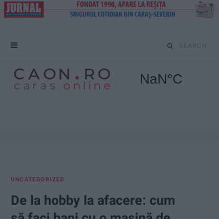
S
e
a
r
c
h
f
UNCATEGORIZED
o
De la hobby la afacere: cum
r
să faci bani cu o mașină de