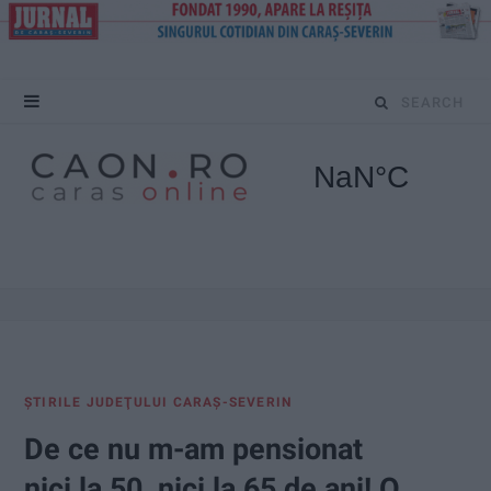
S
e
a
r
c
h
f
ŞTIRILE JUDEŢULUI CARAŞ-SEVERIN
o
De ce nu m-am pensionat
r
nici la 50, nici la 65 de ani! O