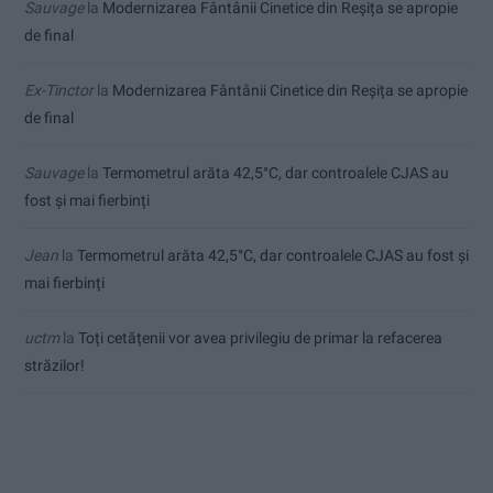
Sauvage
la
Modernizarea Fântânii Cinetice din Reșița se apropie
de final
Ex-Tinctor
la
Modernizarea Fântânii Cinetice din Reșița se apropie
de final
Sauvage
la
Termometrul arăta 42,5°C, dar controalele CJAS au
fost și mai fierbinți
Jean
la
Termometrul arăta 42,5°C, dar controalele CJAS au fost și
mai fierbinți
uctm
la
Toți cetățenii vor avea privilegiu de primar la refacerea
străzilor!