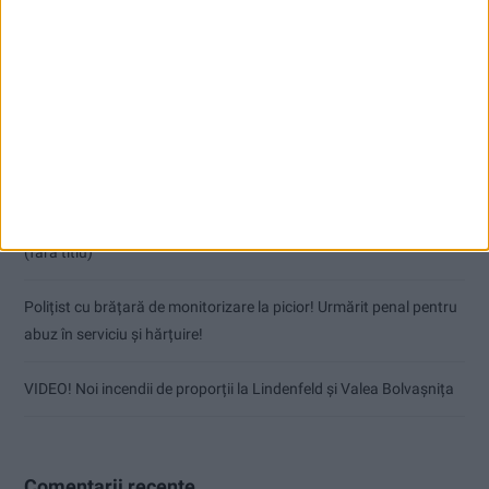
Articole recente
Coșei acuză: Primar cu tratament privilegiat la Herculane!
Nu aprinde pericolul! Arderea vegetației uscate este interzisă!
(fără titlu)
Polițist cu brățară de monitorizare la picior! Urmărit penal pentru
abuz în serviciu și hărțuire!
VIDEO! Noi incendii de proporții la Lindenfeld și Valea Bolvașnița
Comentarii recente