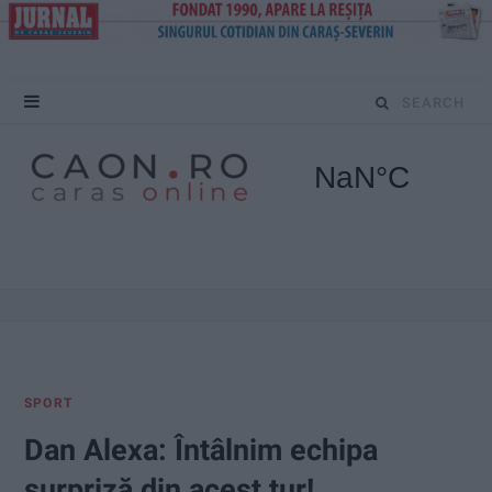
S
e
a
r
c
h
f
SPORT
o
Dan Alexa: Întâlnim echipa
r
surpriză din acest tur!