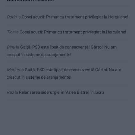
Dorin
la
Coșei acuză: Primar cu tratament privilegiat la Herculane!
Tica
la
Coșei acuză: Primar cu tratament privilegiat la Herculane!
Dinu
la
Gaiţă: PSD este lipsit de consecvență! Gârtoi: Nu am
crescut în sisteme de aranjamente!
Marius
la
Gaiţă: PSD este lipsit de consecvență! Gârtoi: Nu am
crescut în sisteme de aranjamente!
Raz
la
Relansarea siderurgiei în Valea Bistrei, în lucru