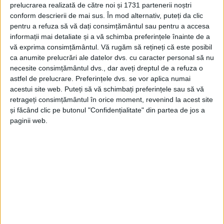
prelucrarea realizată de către noi și 1731 partenerii noștri
conform descrierii de mai sus. În mod alternativ, puteți da clic
pentru a refuza să vă dați consimțământul sau pentru a accesa
informații mai detaliate și a vă schimba preferințele înainte de a
vă exprima consimțământul.
Vă rugăm să rețineți că este posibil
ca anumite prelucrări ale datelor dvs. cu caracter personal să nu
necesite consimțământul dvs., dar aveți dreptul de a refuza o
astfel de prelucrare. Preferințele dvs. se vor aplica numai
acestui site web. Puteți să vă schimbați preferințele sau să vă
retrageți consimțământul în orice moment, revenind la acest site
„Vom întâlni echipa surpriză al acestui tur de
și făcând clic pe butonul "Confidențialitate" din partea de jos a
campionat,
Voința Lupac
este formată din jucători cu
paginii web.
experiență, dar și din câțiva fotbaliști de perspectivă.
Boșco Vișatovici
este un antrenor cu experiență, care
este de mulți ani la
Lupac
și a reușit să creeze o
echipă foarte bună. Va fi un meci important pentru
noi, vom întâlni un adversar bun, care și-a arătat
valoarea în multe momente din campionat. Am și