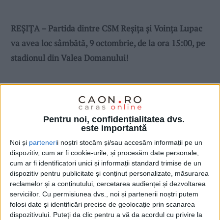
REȘIȚA – Partida dintre CSM Reșița și Voința Lupac
va avea loc sâmbătă, 9 octombrie, de la ora 15:00, pe
stadionul din Valea Domanului!
Pentru noi, confidențialitatea dvs.
este importantă
Noi și
parteneri
i noștri stocăm și/sau accesăm informații pe un
dispozitiv, cum ar fi cookie-urile, și procesăm date personale,
cum ar fi identificatori unici și informații standard trimise de un
dispozitiv pentru publicitate și conținut personalizate, măsurarea
reclamelor și a conținutului, cercetarea audienței și dezvoltarea
serviciilor.
Cu permisiunea dvs., noi și partenerii noștri putem
folosi date și identificări precise de geolocație prin scanarea
dispozitivului. Puteți da clic pentru a vă da acordul cu privire la