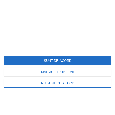
Nu aprinde pericolul! Arderea vegetației uscate
este interzisă!
2026-08-05
SUNT DE ACORD
MAI MULTE OPȚIUNI
NU SUNT DE ACORD
2026-08-05