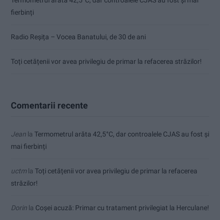
fierbinți
Radio Reșița – Vocea Banatului, de 30 de ani
Toți cetățenii vor avea privilegiu de primar la refacerea străzilor!
Comentarii recente
Jean
la
Termometrul arăta 42,5°C, dar controalele CJAS au fost și
mai fierbinți
uctm
la
Toți cetățenii vor avea privilegiu de primar la refacerea
străzilor!
Dorin
la
Coșei acuză: Primar cu tratament privilegiat la Herculane!