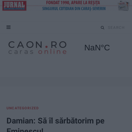
S
e
a
r
c
h
f
UNCATEGORIZED
o
Damian: Să îl sărbătorim pe
r
Eminescu!