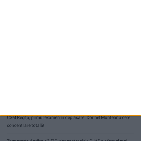
Articole recente
Pe toate șantierele se lucrează cu spor
CSM Reșița, primul examen în deplasare! Dorinel Munteanu cere
concentrare totală!
Termometrul arăta 42,5°C, dar controalele CJAS au fost și mai