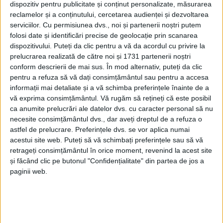
dispozitiv pentru publicitate și conținut personalizate, măsurarea
reclamelor și a conținutului, cercetarea audienței și dezvoltarea
serviciilor.
Cu permisiunea dvs., noi și partenerii noștri putem
folosi date și identificări precise de geolocație prin scanarea
dispozitivului. Puteți da clic pentru a vă da acordul cu privire la
prelucrarea realizată de către noi și 1731 partenerii noștri
conform descrierii de mai sus. În mod alternativ, puteți da clic
pentru a refuza să vă dați consimțământul sau pentru a accesa
informații mai detaliate și a vă schimba preferințele înainte de a
vă exprima consimțământul.
Vă rugăm să rețineți că este posibil
„Astăzi, 15 ianuarie, ne amintim de importanța
ca anumite prelucrări ale datelor dvs. cu caracter personal să nu
păstrării și promovării valorilor culturale, care
necesite consimțământul dvs., dar aveți dreptul de a refuza o
astfel de prelucrare. Preferințele dvs. se vor aplica numai
reprezintă un un fundament esențial al unei societăți
acestui site web. Puteți să vă schimbați preferințele sau să vă
înfloritoare. Cultura română s-a imbogățit de-a
retrageți consimțământul în orice moment, revenind la acest site
și făcând clic pe butonul "Confidențialitate" din partea de jos a
lungul timpului cu numeroase personalități
paginii web.
remarcabile, iar acest moment simolic ne oferă
oportunitatea de a aduce un omagiu marelui poet
Mihai Eminescu, întrucât data de 15 ianuarie