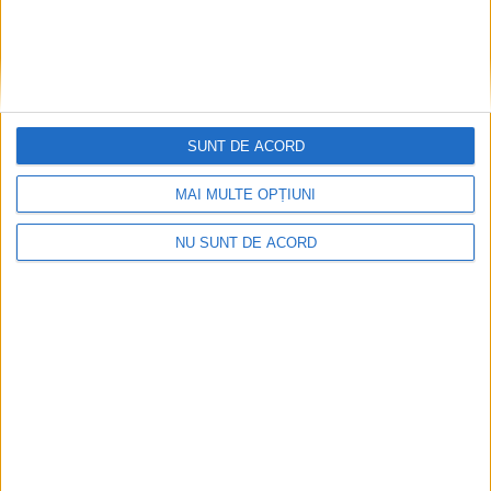
SUNT DE ACORD
CSM Reșița, primul examen în deplasare! Dorinel
MAI MULTE OPȚIUNI
Munteanu cere concentrare totală!
2026-08-06
NU SUNT DE ACORD