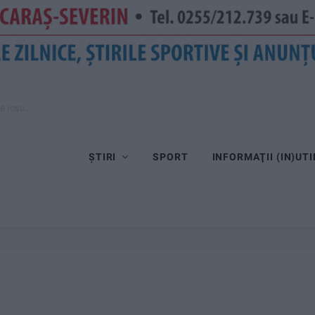
 pe roșu…
ȘTIRI
SPORT
INFORMAŢII (IN)UTI