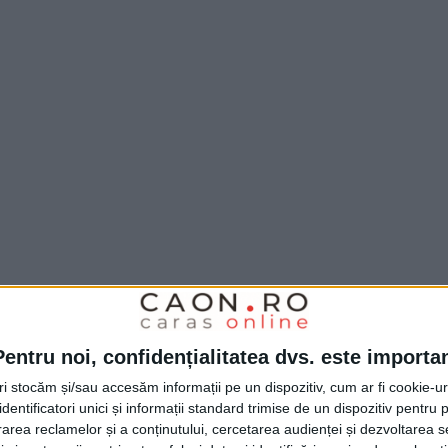
iei este chiar clubul Anderlecht (formația
Pentru noi, confidențialitatea dvs. este importa
 prezent Laura Rus), iar Teodora Meluță este
tri stocăm și/sau accesăm informații pe un dispozitiv, cum ar fi cookie-u
 recent cu titlul de cea mai bună jucătoare
dentificatori unici și informații standard trimise de un dispozitiv pentru p
rea reclamelor și a conținutului, cercetarea audienței și dezvoltarea ser
.