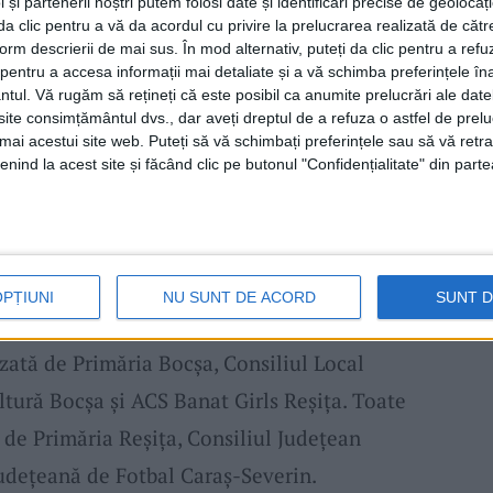
 și partenerii noștri putem folosi date și identificări precise de geoloca
i da clic pentru a vă da acordul cu privire la prelucrarea realizată de cătr
form descrierii de mai sus. În mod alternativ, puteți da clic pentru a refu
e programată a patra ediție a Cupei Laura
entru a accesa informații mai detaliate și a vă schimba preferințele în
ntul.
Vă rugăm să rețineți că este posibil ca anumite prelucrări ale date
t, una dintre surprize va fi prezența la
te consimțământul dvs., dar aveți dreptul de a refuza o astfel de prelu
are a anului 2018, Teo Meluță! Avem o
umai acestui site web. Puteți să vă schimbați preferințele sau să vă ret
nind la acest site și făcând clic pe butonul "Confidențialitate" din parte
fu, care a contribuit cu un tricou semnat de
ele necesare pentru o zi frumoasă dedicată
n număr cât mai mare la Sala Polivalentă din
 pentru toți iubitorii fotbalului.
OPȚIUNI
NU SUNT DE ACORD
SUNT 
zată de Primăria Bocșa, Consiliul Local
tură Bocșa și ACS Banat Girls Reșița. Toate
te de Primăria Reșița, Consiliul Județean
Județeană de Fotbal Caraș-Severin.