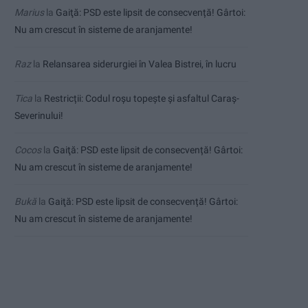
Marius
la
Gaiţă: PSD este lipsit de consecvență! Gârtoi:
Nu am crescut în sisteme de aranjamente!
Raz
la
Relansarea siderurgiei în Valea Bistrei, în lucru
Tica
la
Restricții: Codul roșu topește și asfaltul Caraș-
Severinului!
Cocos
la
Gaiţă: PSD este lipsit de consecvență! Gârtoi:
Nu am crescut în sisteme de aranjamente!
Bukă
la
Gaiţă: PSD este lipsit de consecvență! Gârtoi:
Nu am crescut în sisteme de aranjamente!