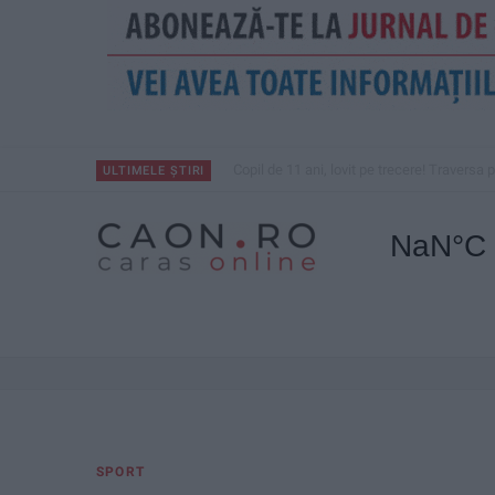
Copil de 11 ani, lovit pe trecere! Traversa
ULTIMELE ȘTIRI
SPORT