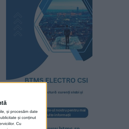
ntă
rile, și procesăm date
ublicitate și conținut
viciilor.
Cu