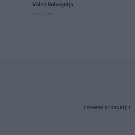
Valea Bolvașnița
2026-08-05
TERMENI ȘI CONDIȚII