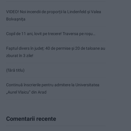
VIDEO! Noi incendii de proporții la Lindenfeld și Valea
Bolvașnița
Copil de 11 ani, lovit pe trecere! Traversa pe roșu…
Faptul divers în județ: 40 de permise și 20 de taloane au
zburat în 3 zile!
(fără titlu)
Continuă înscrierile pentru admitere la Universitatea
„Aurel Vlaicu” din Arad
Comentarii recente