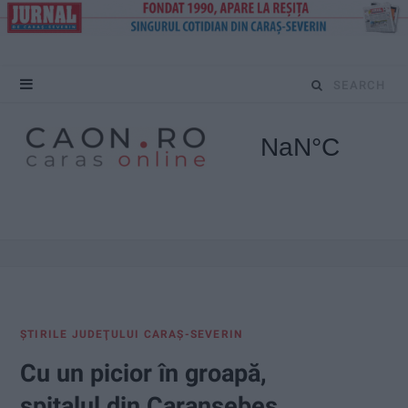
S
e
a
r
c
h
f
ŞTIRILE JUDEŢULUI CARAŞ-SEVERIN
o
Cu un picior în groapă,
r
spitalul din Caransebeș