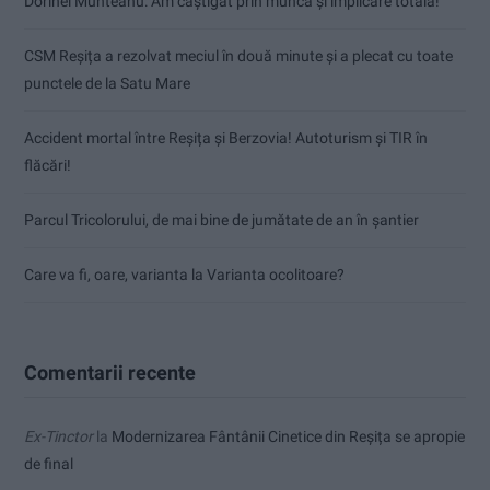
Dorinel Munteanu: Am câștigat prin muncă și implicare totală!
CSM Reșița a rezolvat meciul în două minute și a plecat cu toate
punctele de la Satu Mare
Accident mortal între Reșița și Berzovia! Autoturism și TIR în
flăcări!
Parcul Tricolorului, de mai bine de jumătate de an în șantier
Care va fi, oare, varianta la Varianta ocolitoare?
Comentarii recente
Ex-Tinctor
la
Modernizarea Fântânii Cinetice din Reșița se apropie
de final