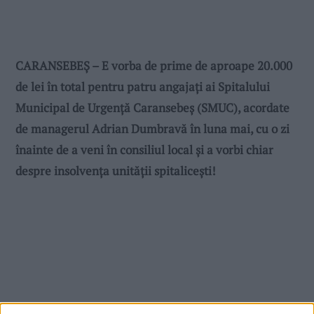
CARANSEBEȘ – E vorba de prime de aproape 20.000
de lei în total pentru patru angajați ai Spitalului
Municipal de Urgență Caransebeș (SMUC), acordate
de managerul Adrian Dumbravă în luna mai, cu o zi
înainte de a veni în consiliul local și a vorbi chiar
despre insolvența unității spitalicești!