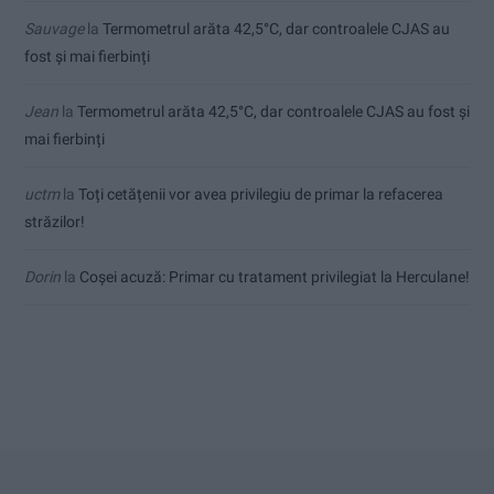
Sauvage
la
Termometrul arăta 42,5°C, dar controalele CJAS au
fost și mai fierbinți
Jean
la
Termometrul arăta 42,5°C, dar controalele CJAS au fost și
mai fierbinți
uctm
la
Toți cetățenii vor avea privilegiu de primar la refacerea
străzilor!
Dorin
la
Coșei acuză: Primar cu tratament privilegiat la Herculane!