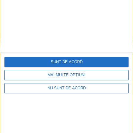
SUNT DE ACORD
MAI MULTE OPȚIUNI
NU SUNT DE ACORD
Dorinel Munteanu: Am câștigat prin muncă și
implicare totală!
2026-08-08