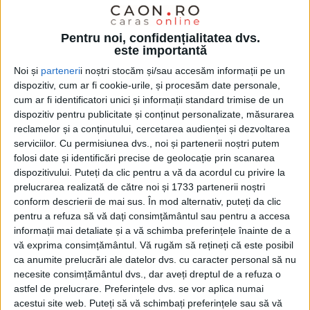
Pentru noi, confidențialitatea dvs.
este importantă
Noi și
parteneri
i noștri stocăm și/sau accesăm informații pe un
dispozitiv, cum ar fi cookie-urile, și procesăm date personale,
cum ar fi identificatori unici și informații standard trimise de un
dispozitiv pentru publicitate și conținut personalizate, măsurarea
reclamelor și a conținutului, cercetarea audienței și dezvoltarea
serviciilor.
Cu permisiunea dvs., noi și partenerii noștri putem
folosi date și identificări precise de geolocație prin scanarea
dispozitivului. Puteți da clic pentru a vă da acordul cu privire la
prelucrarea realizată de către noi și 1733 partenerii noștri
conform descrierii de mai sus. În mod alternativ, puteți da clic
pentru a refuza să vă dați consimțământul sau pentru a accesa
informații mai detaliate și a vă schimba preferințele înainte de a
Ciudata situație a fost adusă în atenția consilierilor
vă exprima consimțământul.
Vă rugăm să rețineți că este posibil
locali de liberali, prin liderul de grup,
Alin Purdescu
,
ca anumite prelucrări ale datelor dvs. cu caracter personal să nu
care a cerut lămuriri în acest sens administratorului
necesite consimțământul dvs., dar aveți dreptul de a refuza o
astfel de prelucrare. Preferințele dvs. se vor aplica numai
public
Florin Bogdea
, care este și președintele
acestui site web. Puteți să vă schimbați preferințele sau să vă