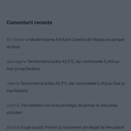
Comentarii recente
Ex-Tinctor
la
Modernizarea Fântânii Cinetice din Reșița se apropie
de final
Sauvage
la
Termometrul arăta 42,5°C, dar controalele CJAS au
fost și mai fierbinți
Jean
la
Termometrul arăta 42,5°C, dar controalele CJAS au fost și
mai fierbinți
uctm
la
Toți cetățenii vor avea privilegiu de primar la refacerea
străzilor!
Dorin
la
Coșei acuză: Primar cu tratament privilegiat la Herculane!