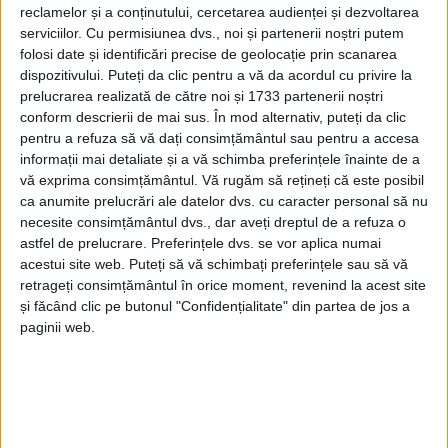
reclamelor și a conținutului, cercetarea audienței și dezvoltarea
serviciilor.
Cu permisiunea dvs., noi și partenerii noștri putem
folosi date și identificări precise de geolocație prin scanarea
dispozitivului. Puteți da clic pentru a vă da acordul cu privire la
prelucrarea realizată de către noi și 1733 partenerii noștri
conform descrierii de mai sus. În mod alternativ, puteți da clic
pentru a refuza să vă dați consimțământul sau pentru a accesa
informații mai detaliate și a vă schimba preferințele înainte de a
vă exprima consimțământul.
Vă rugăm să rețineți că este posibil
ca anumite prelucrări ale datelor dvs. cu caracter personal să nu
necesite consimțământul dvs., dar aveți dreptul de a refuza o
astfel de prelucrare. Preferințele dvs. se vor aplica numai
acestui site web. Puteți să vă schimbați preferințele sau să vă
retrageți consimțământul în orice moment, revenind la acest site
și făcând clic pe butonul "Confidențialitate" din partea de jos a
„Sosite la locul intervenției, echipajele de pompieri
paginii web.
militari au constatat că incendiul se manifesta
violent, cu flacără mare, pe o suprafață de
aproximativ 100 de metri pătraţi, la nivelul a trei
încăperi ale imobilului și al acoperișului, existând