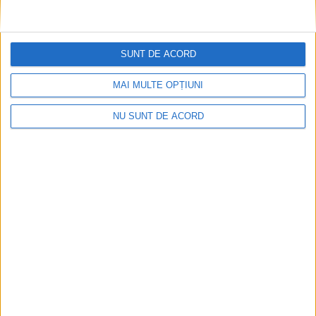
CSM Reșița a rezolvat meciul în două minute și a
plecat cu toate punctele de la Satu Mare
SUNT DE ACORD
2026-08-08
MAI MULTE OPȚIUNI
NU SUNT DE ACORD
Accident mortal între Reșița și Berzovia!