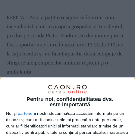
REŞIŢA – Asta a păţit o reşiţeancă în urma unui
incendiu izbucnit în propria gospodărie. Incidentul,
produs pe strada Pictor Andreescu din municipiu, a
fost raportat miercuri, în jurul orei 13.20, la 112, iar
la faţa locului şi-au făcut apariţia două echipaje de
stingere ale pompierilor militari reşiţeni şi o
ambulanţă.
Pentru noi, confidențialitatea dvs.
este importantă
Noi și
parteneri
i noștri stocăm și/sau accesăm informații pe un
dispozitiv, cum ar fi cookie-urile, și procesăm date personale,
cum ar fi identificatori unici și informații standard trimise de un
dispozitiv pentru publicitate și conținut personalizate, măsurarea