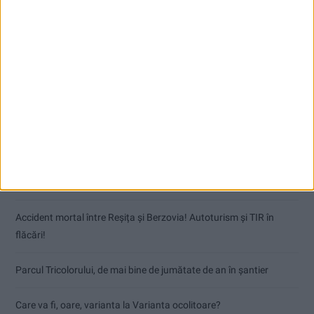
Articole recente
Dorinel Munteanu: Am câștigat prin muncă și implicare totală!
CSM Reșița a rezolvat meciul în două minute și a plecat cu toate
punctele de la Satu Mare
Accident mortal între Reșița și Berzovia! Autoturism și TIR în
flăcări!
Parcul Tricolorului, de mai bine de jumătate de an în șantier
Care va fi, oare, varianta la Varianta ocolitoare?