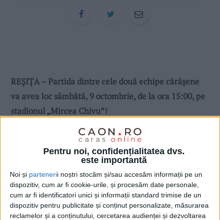
REȘIȚA – Partida dintre cele două echipe cărășene
va avea loc sâmbătă, 9 octombrie, de la ora 15:00, pe
stadionul „Mircea Chivu”!
Pentru noi, confidențialitatea dvs.
este importantă
Noi și
parteneri
i noștri stocăm și/sau accesăm informații pe un
dispozitiv, cum ar fi cookie-urile, și procesăm date personale,
cum ar fi identificatori unici și informații standard trimise de un
dispozitiv pentru publicitate și conținut personalizate, măsurarea
reclamelor și a conținutului, cercetarea audienței și dezvoltarea