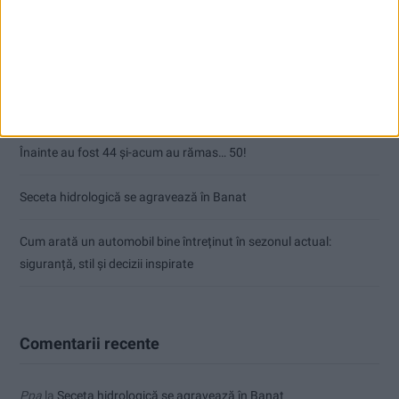
Articole recente
Ultimul bloc de locuințe sociale din Stavila, recepționat
ANUNŢ OPRIRE APĂ ÎN BOCȘA
Înainte au fost 44 și-acum au rămas… 50!
Seceta hidrologică se agravează în Banat
Cum arată un automobil bine întreținut în sezonul actual:
siguranță, stil și decizii inspirate
Comentarii recente
Ppa
la
Seceta hidrologică se agravează în Banat