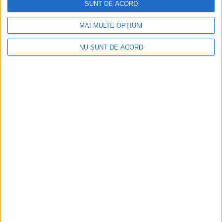
SUNT DE ACORD
MAI MULTE OPȚIUNI
NU SUNT DE ACORD
Înainte au fost 44 și-acum au rămas… 50!
2026-08-07