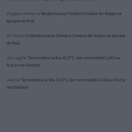
Pojejena forever
la
Modernizarea Fântânii Cinetice din Reșița se
apropie de final
Ex-Tinctor
la
Modernizarea Fântânii Cinetice din Reșița se apropie
de final
Sauvage
la
Termometrul arăta 42,5°C, dar controalele CJAS au
fost și mai fierbinți
Jean
la
Termometrul arăta 42,5°C, dar controalele CJAS au fost și
mai fierbinți