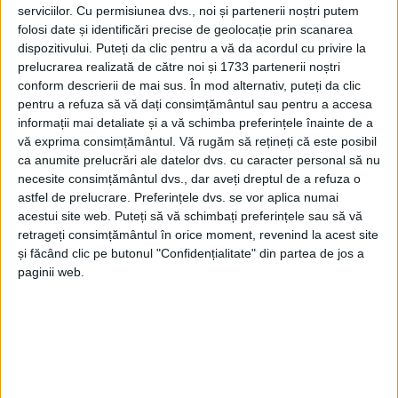
serviciilor.
Cu permisiunea dvs., noi și partenerii noștri putem
folosi date și identificări precise de geolocație prin scanarea
dispozitivului. Puteți da clic pentru a vă da acordul cu privire la
prelucrarea realizată de către noi și 1733 partenerii noștri
conform descrierii de mai sus. În mod alternativ, puteți da clic
pentru a refuza să vă dați consimțământul sau pentru a accesa
informații mai detaliate și a vă schimba preferințele înainte de a
vă exprima consimțământul.
Vă rugăm să rețineți că este posibil
ca anumite prelucrări ale datelor dvs. cu caracter personal să nu
necesite consimțământul dvs., dar aveți dreptul de a refuza o
astfel de prelucrare. Preferințele dvs. se vor aplica numai
acestui site web. Puteți să vă schimbați preferințele sau să vă
retrageți consimțământul în orice moment, revenind la acest site
și făcând clic pe butonul "Confidențialitate" din partea de jos a
paginii web.
CSM Reșița
este singura echipă cu maximum de
puncte după cele șase etape trecute și nu vrea să
facă pași greșiți nici în jocul cu
Voința Lupac
. Cu 15
goluri marcate și doar unul singur primit,
Reșița
are
cel mai bun atac și cea mai bună apărare dintre toate