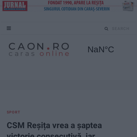
S
e
a
r
c
h
f
SPORT
o
CSM Reșița vrea a șaptea
r
victorie consecutivă, iar