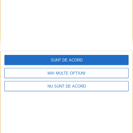
SUNT DE ACORD
MAI MULTE OPȚIUNI
NU SUNT DE ACORD
CSM Reșița, primul examen în deplasare! Dorinel
Munteanu cere concentrare totală!
2026-08-06