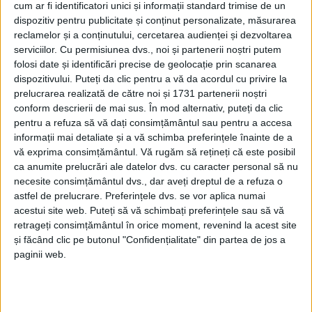
cum ar fi identificatori unici și informații standard trimise de un
dispozitiv pentru publicitate și conținut personalizate, măsurarea
reclamelor și a conținutului, cercetarea audienței și dezvoltarea
serviciilor.
Cu permisiunea dvs., noi și partenerii noștri putem
folosi date și identificări precise de geolocație prin scanarea
dispozitivului. Puteți da clic pentru a vă da acordul cu privire la
prelucrarea realizată de către noi și 1731 partenerii noștri
conform descrierii de mai sus. În mod alternativ, puteți da clic
pentru a refuza să vă dați consimțământul sau pentru a accesa
informații mai detaliate și a vă schimba preferințele înainte de a
vă exprima consimțământul.
Vă rugăm să rețineți că este posibil
ca anumite prelucrări ale datelor dvs. cu caracter personal să nu
necesite consimțământul dvs., dar aveți dreptul de a refuza o
astfel de prelucrare. Preferințele dvs. se vor aplica numai
acestui site web. Puteți să vă schimbați preferințele sau să vă
retrageți consimțământul în orice moment, revenind la acest site
Născut în 1993, noul
goalkeeper
al formației din
Valea
și făcând clic pe butonul "Confidențialitate" din partea de jos a
paginii web.
Domanului
vine după mai bine de un deceniu
petrecut la nivel profesionist, perioadă în care a
evoluat pentru mai multe cluburi importante din