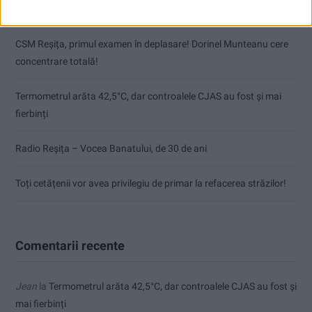
Pe toate șantierele se lucrează cu spor
CSM Reșița, primul examen în deplasare! Dorinel Munteanu cere
concentrare totală!
Termometrul arăta 42,5°C, dar controalele CJAS au fost și mai
fierbinți
Radio Reșița – Vocea Banatului, de 30 de ani
Toți cetățenii vor avea privilegiu de primar la refacerea străzilor!
Comentarii recente
Jean
la
Termometrul arăta 42,5°C, dar controalele CJAS au fost și
mai fierbinți