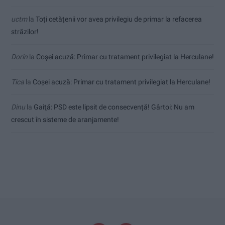
uctm
la
Toți cetățenii vor avea privilegiu de primar la refacerea
străzilor!
Dorin
la
Coșei acuză: Primar cu tratament privilegiat la Herculane!
Tica
la
Coșei acuză: Primar cu tratament privilegiat la Herculane!
Dinu
la
Gaiţă: PSD este lipsit de consecvență! Gârtoi: Nu am
crescut în sisteme de aranjamente!