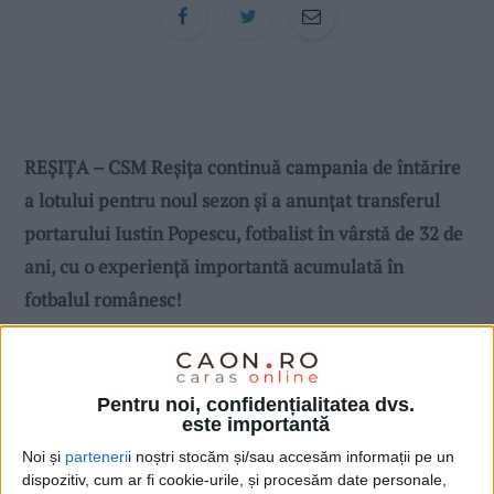
REȘIȚA – CSM Reșița continuă campania de întărire
a lotului pentru noul sezon și a anunțat transferul
portarului Iustin Popescu, fotbalist în vârstă de 32 de
ani, cu o experiență importantă acumulată în
fotbalul românesc!
Pentru noi, confidențialitatea dvs.
este importantă
Noi și
parteneri
i noștri stocăm și/sau accesăm informații pe un
dispozitiv, cum ar fi cookie-urile, și procesăm date personale,