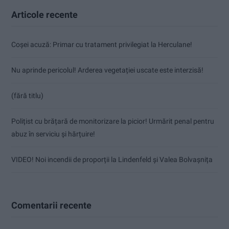
Articole recente
Coșei acuză: Primar cu tratament privilegiat la Herculane!
Nu aprinde pericolul! Arderea vegetației uscate este interzisă!
(fără titlu)
Polițist cu brățară de monitorizare la picior! Urmărit penal pentru
abuz în serviciu și hărțuire!
VIDEO! Noi incendii de proporții la Lindenfeld și Valea Bolvașnița
Comentarii recente