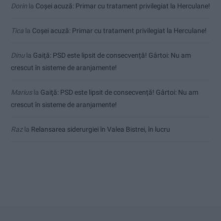
Dorin
la
Coșei acuză: Primar cu tratament privilegiat la Herculane!
Tica
la
Coșei acuză: Primar cu tratament privilegiat la Herculane!
Dinu
la
Gaiţă: PSD este lipsit de consecvență! Gârtoi: Nu am
crescut în sisteme de aranjamente!
Marius
la
Gaiţă: PSD este lipsit de consecvență! Gârtoi: Nu am
crescut în sisteme de aranjamente!
Raz
la
Relansarea siderurgiei în Valea Bistrei, în lucru