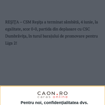
REȘIȚA – CSM Reșița a terminat sâmbătă, 4 iunie, la
egalitate, scor 0-0, partida din deplasare cu CSC
Dumbrăvița, în turul barajului de promovare pentru
Liga 2!
Pentru noi, confidențialitatea dvs.