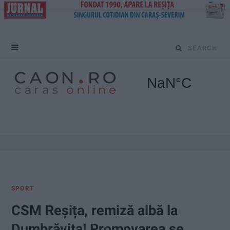
S
e
a
r
c
h
f
SPORT
o
CSM Reșița, remiză albă la
r
Dumbrăvița! Promovarea se