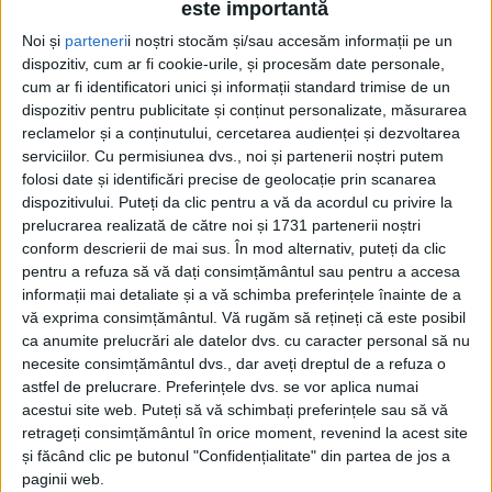
este importantă
Noi și
parteneri
i noștri stocăm și/sau accesăm informații pe un
dispozitiv, cum ar fi cookie-urile, și procesăm date personale,
cum ar fi identificatori unici și informații standard trimise de un
dispozitiv pentru publicitate și conținut personalizate, măsurarea
reclamelor și a conținutului, cercetarea audienței și dezvoltarea
serviciilor.
Cu permisiunea dvs., noi și partenerii noștri putem
folosi date și identificări precise de geolocație prin scanarea
dispozitivului. Puteți da clic pentru a vă da acordul cu privire la
prelucrarea realizată de către noi și 1731 partenerii noștri
conform descrierii de mai sus. În mod alternativ, puteți da clic
pentru a refuza să vă dați consimțământul sau pentru a accesa
informații mai detaliate și a vă schimba preferințele înainte de a
Cu
Dan Alexa
în tribună, din cauza
cartonașului roșu
vă exprima consimțământul.
Vă rugăm să rețineți că este posibil
primit de antrenor în returul cu Ghiroda și Giarmata
ca anumite prelucrări ale datelor dvs. cu caracter personal să nu
necesite consimțământul dvs., dar aveți dreptul de a refuza o
Vii,
reșițenii
n-au reușit să rezolve problema
astfel de prelucrare. Preferințele dvs. se vor aplica numai
calificării încă din primul meci. După un joc
acestui site web. Puteți să vă schimbați preferințele sau să vă
retrageți consimțământul în orice moment, revenind la acest site
echilibrat, soarta promovării se va decide miercuri,
și făcând clic pe butonul "Confidențialitate" din partea de jos a
în
Valea Domanului
, unde
rosso-nerii
vor fi împinși de
paginii web.