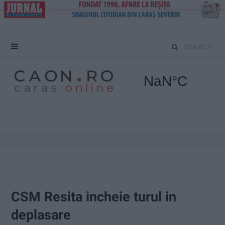
S
e
a
r
c
h
f
o
CSM Resita incheie turul in
r
deplasare