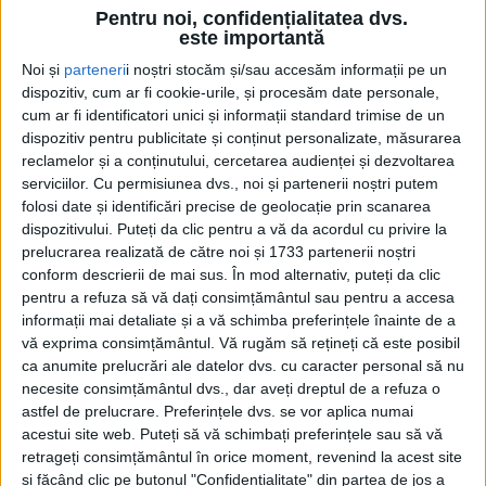
Pentru noi, confidențialitatea dvs.
este importantă
Noi și
parteneri
i noștri stocăm și/sau accesăm informații pe un
dispozitiv, cum ar fi cookie-urile, și procesăm date personale,
cum ar fi identificatori unici și informații standard trimise de un
dispozitiv pentru publicitate și conținut personalizate, măsurarea
reclamelor și a conținutului, cercetarea audienței și dezvoltarea
serviciilor.
Cu permisiunea dvs., noi și partenerii noștri putem
folosi date și identificări precise de geolocație prin scanarea
dispozitivului. Puteți da clic pentru a vă da acordul cu privire la
prelucrarea realizată de către noi și 1733 partenerii noștri
conform descrierii de mai sus. În mod alternativ, puteți da clic
pentru a refuza să vă dați consimțământul sau pentru a accesa
informații mai detaliate și a vă schimba preferințele înainte de a
vă exprima consimțământul.
Vă rugăm să rețineți că este posibil
CSM Școlar Reșița
va disputa ultima partidă din acest
ca anumite prelucrări ale datelor dvs. cu caracter personal să nu
necesite consimțământul dvs., dar aveți dreptul de a refuza o
tur de campionat împotriva echipei
ACS Politehnica
astfel de prelucrare. Preferințele dvs. se vor aplica numai
Timișoara II
. Meciul va avea loc la vineri, 25
acestui site web. Puteți să vă schimbați preferințele sau să vă
noiembrie, la Timișoara și va fi ultimul joc oficial al
retrageți consimțământul în orice moment, revenind la acest site
și făcând clic pe butonul "Confidențialitate" din partea de jos a