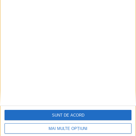
i
v
e
SUNT DE ACORD
MAI MULTE OPȚIUNI