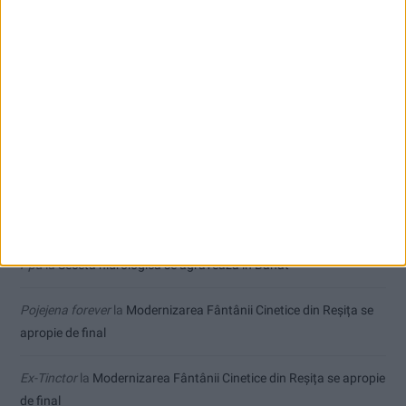
Înainte au fost 44 și-acum au rămas… 50!
Seceta hidrologică se agravează în Banat
Cum arată un automobil bine întreținut în sezonul actual:
siguranță, stil și decizii inspirate
Comentarii recente
Ppa
la
Seceta hidrologică se agravează în Banat
Pojejena forever
la
Modernizarea Fântânii Cinetice din Reșița se
apropie de final
Ex-Tinctor
la
Modernizarea Fântânii Cinetice din Reșița se apropie
de final