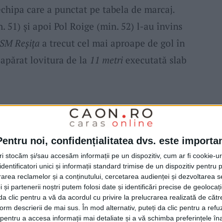
 echipa care a punctat pe tabela de marcaj.
 51) și apoi Pol Roige (min. 52) l-au învins
SM Reșița
a trecut cel mai aproape de gol în
apărat lovitura de la
11 metri
executată slab
 victorie din noul sezon al Ligii 2, echipa lui
1-2, de Farul în prima etapă. De partea
Pentru noi, confidențialitatea dvs. este importa
ost primul meci din această ediție de
tri stocăm și/sau accesăm informații pe un dispozitiv, cum ar fi cookie-u
dentificatori unici și informații standard trimise de un dispozitiv pentru p
rea reclamelor și a conținutului, cercetarea audienței și dezvoltarea ser
 și partenerii noștri putem folosi date și identificări precise de geoloca
u tribunele închise,
suporterii din Reșița
au
i da clic pentru a vă da acordul cu privire la prelucrarea realizată de cătr
ască favoriții în noul sezon. Fanii au urcat
form descrierii de mai sus. În mod alternativ, puteți da clic pentru a refu
entru a accesa informații mai detaliate și a vă schimba preferințele în