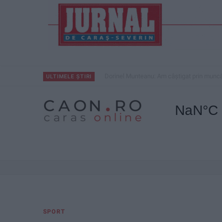
Dorinel Munteanu: Am câștigat prin muncă 
ULTIMELE ȘTIRI
SPORT