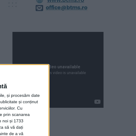
ntă
rile, și procesăm date
ublicitate și conținut
viciilor.
Cu
ție prin scanarea
e noi și 1733
za să vă dați
Articole recente
ainte de a vă