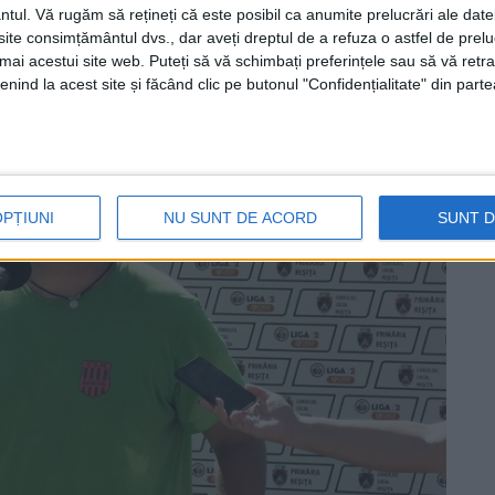
ă și, în startul meciului, au aprins și mai
ntul.
Vă rugăm să rețineți că este posibil ca anumite prelucrări ale date
te consimțământul dvs., dar aveți dreptul de a refuza o astfel de prelu
umai acestui site web. Puteți să vă schimbați preferințele sau să vă ret
nind la acest site și făcând clic pe butonul "Confidențialitate" din parte
OPȚIUNI
NU SUNT DE ACORD
SUNT 