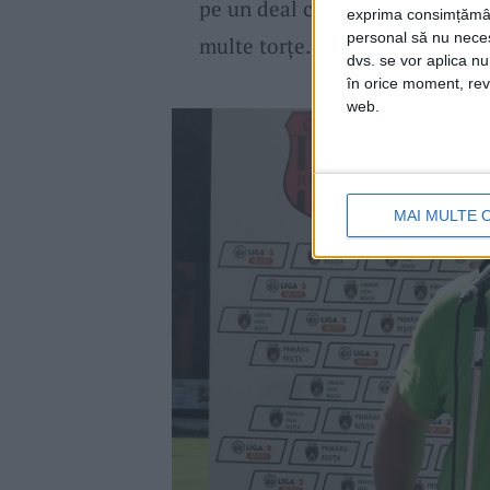
pe un deal ce se află lângă aren
exprima consimțămâ
personal să nu necesi
multe torțe.
dvs. se vor aplica n
în orice moment, reve
web.
MAI MULTE 