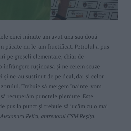
mele cinci minute am avut una sau două
in păcate nu le-am fructificat. Petrolul a pus
uri pe greșeli elementare, chiar de
 o înfrângere rușinoasă și ne cerem scuze
i și ne-au susținut de pe deal, dar și celor
vizorului. Trebuie să mergem înainte, vom
i să recuperăm punctele pierdute. Este
e pus la punct și trebuie să jucăm cu o mai
Alexandru Pelici, antrenorul CSM Reșița
.