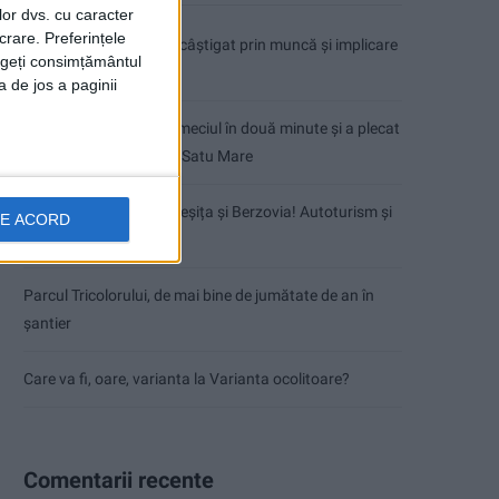
lor dvs. cu caracter
crare. Preferințele
Dorinel Munteanu: Am câștigat prin muncă și implicare
rageți consimțământul
totală!
a de jos a paginii
CSM Reșița a rezolvat meciul în două minute și a plecat
cu toate punctele de la Satu Mare
Accident mortal între Reșița și Berzovia! Autoturism și
DE ACORD
TIR în flăcări!
Parcul Tricolorului, de mai bine de jumătate de an în
șantier
Care va fi, oare, varianta la Varianta ocolitoare?
Comentarii recente