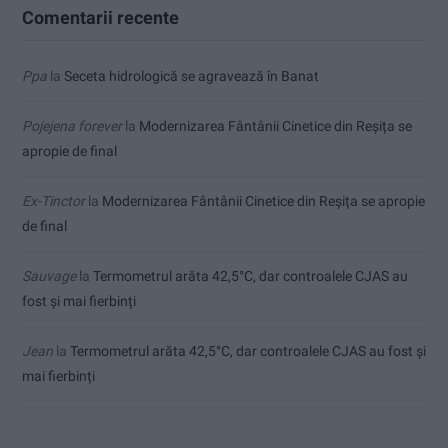
Comentarii recente
Ppa
la
Seceta hidrologică se agravează în Banat
Pojejena forever
la
Modernizarea Fântânii Cinetice din Reșița se
apropie de final
Ex-Tinctor
la
Modernizarea Fântânii Cinetice din Reșița se apropie
de final
Sauvage
la
Termometrul arăta 42,5°C, dar controalele CJAS au
fost și mai fierbinți
Jean
la
Termometrul arăta 42,5°C, dar controalele CJAS au fost și
mai fierbinți