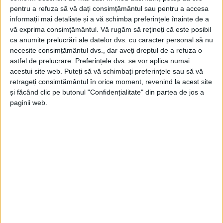
pentru a refuza să vă dați consimțământul sau pentru a accesa
ce s-a despărțit de 9 jucători cu care a câștigat
informații mai detaliate și a vă schimba preferințele înainte de a
barajul.
Dumi Dragomir
a reușit o „dublă” în minutele
vă exprima consimțământul.
Vă rugăm să rețineți că este posibil
10 și 39, iar
Marian Musteța
a închis tabela la ultima
ca anumite prelucrări ale datelor dvs. cu caracter personal să nu
necesite consimțământul dvs., dar aveți dreptul de a refuza o
fază a meciului, cu oaspeții nereușind să pună mai
astfel de prelucrare. Preferințele dvs. se vor aplica numai
deloc în pericol poarta apărată de
Birăescu
de-a
acestui site web. Puteți să vă schimbați preferințele sau să vă
retrageți consimțământul în orice moment, revenind la acest site
lungul celor 90 de minute.
și făcând clic pe butonul "Confidențialitate" din partea de jos a
paginii web.