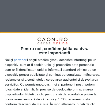
Pentru noi, confidențialitatea dvs.
este importantă
Noi și
parteneri
i noștri stocăm și/sau accesăm informații pe un
dispozitiv, cum ar fi cookie-urile, și procesăm date personale,
cum ar fi identificatori unici și informații standard trimise de un
Sub privirile lui
Leo Doană
, dar și ale fostului
dispozitiv pentru publicitate și conținut personalizate, măsurarea
reclamelor și a conținutului, cercetarea audienței și dezvoltarea
antrenor al Lugojului,
Arpad Laczko, caransebeșenii
serviciilor.
Cu permisiunea dvs., noi și partenerii noștri putem
au tranșat încă din prima repriză partida cu formația
folosi date și identificări precise de geolocație prin scanarea
dispozitivului. Puteți da clic pentru a vă da acordul cu privire la
proaspăt promovată în
Liga 3
, venită însă în Banat
prelucrarea realizată de către noi și 1733 partenerii noștri
fără
antrenorul Florin Șoavă
și cu mulți juniori, după
conform descrierii de mai sus. În mod alternativ, puteți da clic