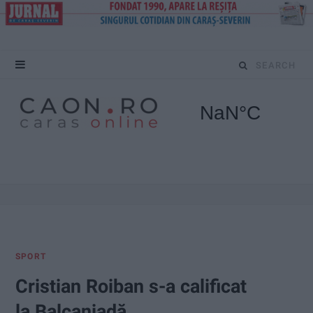
S
e
a
r
c
h
f
SPORT
o
Cristian Roiban s-a calificat
r
la Balcaniadă