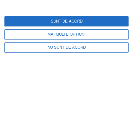
VIDEO! CSM Caransebeș, eliminare dramatică în
Cupa României
SUNT DE ACORD
2026-08-06
MAI MULTE OPȚIUNI
NU SUNT DE ACORD
Leo Doană: Sperăm să facem un joc bun și dacă
jocul este bun, vine și victoria!