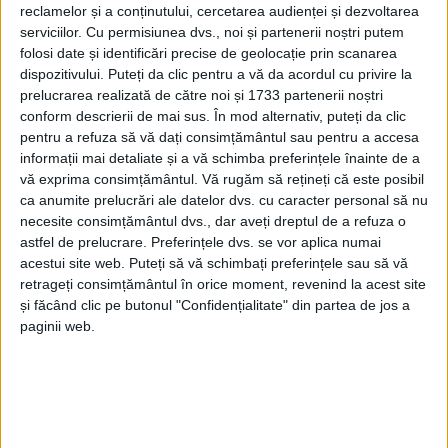
reclamelor și a conținutului, cercetarea audienței și dezvoltarea
serviciilor.
Cu permisiunea dvs., noi și partenerii noștri putem
folosi date și identificări precise de geolocație prin scanarea
dispozitivului. Puteți da clic pentru a vă da acordul cu privire la
prelucrarea realizată de către noi și 1733 partenerii noștri
conform descrierii de mai sus. În mod alternativ, puteți da clic
pentru a refuza să vă dați consimțământul sau pentru a accesa
informații mai detaliate și a vă schimba preferințele înainte de a
vă exprima consimțământul.
Vă rugăm să rețineți că este posibil
ca anumite prelucrări ale datelor dvs. cu caracter personal să nu
necesite consimțământul dvs., dar aveți dreptul de a refuza o
astfel de prelucrare. Preferințele dvs. se vor aplica numai
acestui site web. Puteți să vă schimbați preferințele sau să vă
retrageți consimțământul în orice moment, revenind la acest site
„În probele de anduranţă,
Ionuţ Betej
a obţinut
și făcând clic pe butonul "Confidențialitate" din partea de jos a
paginii web.
medalia de bronz în proba de 3000 m obstacole, iar
Anamaria Bolohan
a reuşit aceeaşi performanţă la
5000 m marş. Ambii sportivi sunt pregătiţi la
CS
Universitatea Reşiţa
de antrenorul
Gheorghe