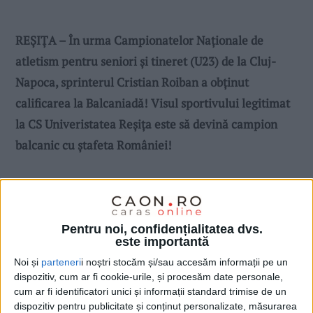
REȘIȚA – În urma Campionatelor Naţionale de
atletism pentru seniori şi tineret (U23) de la Cluj-
Napoca, sprinterul Cristian Roiban a obținut
calificarea la Balcaniadă! Visul sportivului legitimat
la CS Univeristatea Reșița este să devină campion
balcanic cu ștafeta României!
Pentru noi, confidențialitatea dvs.
este importantă
Noi și
parteneri
i noștri stocăm și/sau accesăm informații pe un
dispozitiv, cum ar fi cookie-urile, și procesăm date personale,
cum ar fi identificatori unici și informații standard trimise de un
dispozitiv pentru publicitate și conținut personalizate, măsurarea