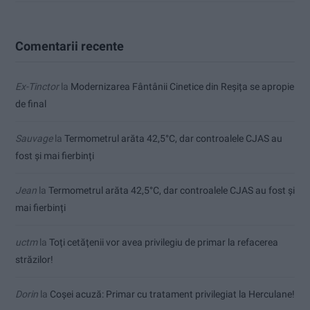
Comentarii recente
Ex-Tinctor
la
Modernizarea Fântânii Cinetice din Reșița se apropie
de final
Sauvage
la
Termometrul arăta 42,5°C, dar controalele CJAS au
fost și mai fierbinți
Jean
la
Termometrul arăta 42,5°C, dar controalele CJAS au fost și
mai fierbinți
uctm
la
Toți cetățenii vor avea privilegiu de primar la refacerea
străzilor!
Dorin
la
Coșei acuză: Primar cu tratament privilegiat la Herculane!