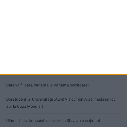
Articole recente
Accident mortal între Reșița și Berzovia! Autoturism și TIR în
flăcări!
Parcul Tricolorului, de mai bine de jumătate de an în șantier
Care va fi, oare, varianta la Varianta ocolitoare?
Doi studenți ai Universității „Aurel Vlaicu” din Arad, medaliați cu
aur la Cupa Mondială
Ultimul bloc de locuințe sociale din Stavila, recepționat