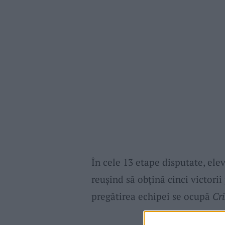
În cele 13 etape disputate, elev
reușind să obțină cinci victorii
pregătirea echipei se ocupă
Cri