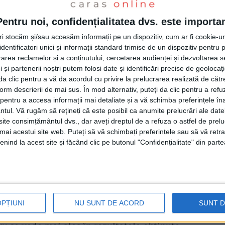
us că ne propunem locurile 1-6, fiindcă
 pic de presiune pe copiii din lot. Au
Pentru noi, confidențialitatea dvs. este importa
 este benefic pentru dezvoltarea lor să aibă
tri stocăm și/sau accesăm informații pe un dispozitiv, cum ar fi cookie-u
dentificatori unici și informații standard trimise de un dispozitiv pentru p
tim de ceva timp, iar la finalul primei părți
rea reclamelor și a conținutului, cercetarea audienței și dezvoltarea ser
 și partenerii noștri putem folosi date și identificări precise de geoloca
aproape de-a fi în obiectiv. Avem cinci
i da clic pentru a vă da acordul cu privire la prelucrarea realizată de cătr
rimul succes în deplasare a venit chiar în
form descrierii de mai sus. În mod alternativ, puteți da clic pentru a refu
entru a accesa informații mai detaliate și a vă schimba preferințele în
t să ne impunem cu scorul de 3-2 pe terenul
ntul.
Vă rugăm să rețineți că este posibil ca anumite prelucrări ale date
 suntem pe drumul cel bun, dar va mai dura
te consimțământul dvs., dar aveți dreptul de a refuza o astfel de prelu
umai acestui site web. Puteți să vă schimbați preferințele sau să vă ret
or mai prinde experiență. Media de vârstă a
nind la acest site și făcând clic pe butonul "Confidențialitate" din parte
i. Suntem într-un real progres. Pregătirea o
e și vom încerca să facem o pregătire
uca și câteva amicale și mi-aș dori să
OPȚIUNI
NU SUNT DE ACORD
SUNT 
 dintr-un eșalon superior. Deja am început