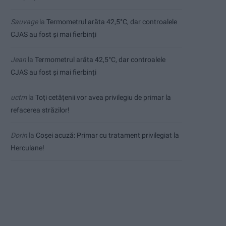
Sauvage
la
Termometrul arăta 42,5°C, dar controalele
CJAS au fost și mai fierbinți
Jean
la
Termometrul arăta 42,5°C, dar controalele
CJAS au fost și mai fierbinți
uctm
la
Toți cetățenii vor avea privilegiu de primar la
refacerea străzilor!
Dorin
la
Coșei acuză: Primar cu tratament privilegiat la
Herculane!