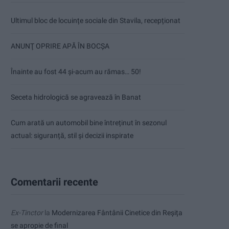
Ultimul bloc de locuințe sociale din Stavila, recepționat
ANUNŢ OPRIRE APĂ ÎN BOCȘA
Înainte au fost 44 și-acum au rămas… 50!
Seceta hidrologică se agravează în Banat
Cum arată un automobil bine întreținut în sezonul
actual: siguranță, stil și decizii inspirate
Comentarii recente
Ex-Tinctor
la
Modernizarea Fântânii Cinetice din Reșița
se apropie de final