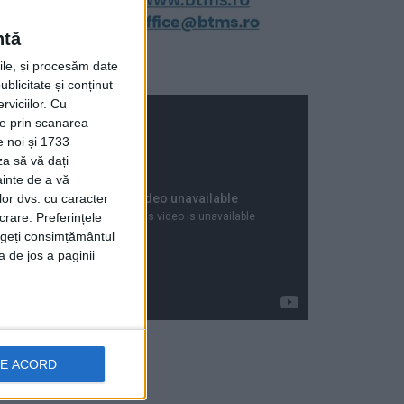
ntă
rile, și procesăm date
ublicitate și conținut
viciilor.
Cu
ție prin scanarea
e noi și 1733
za să vă dați
ainte de a vă
lor dvs. cu caracter
crare. Preferințele
rageți consimțământul
a de jos a paginii
DE ACORD
Articole recente