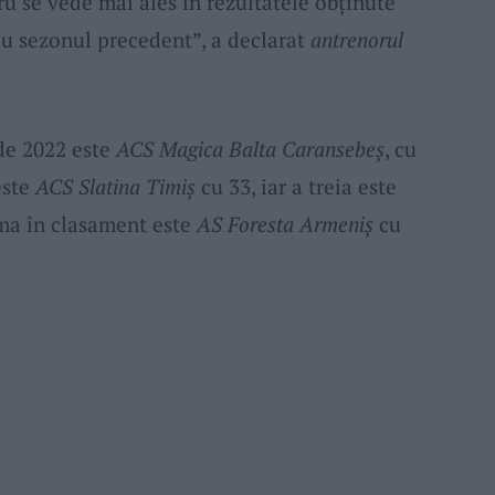
cru se vede mai ales în rezultatele obținute
u sezonul precedent”, a declarat
antrenorul
 de 2022 este
ACS Magica Balta Caransebeș
, cu
este
ACS Slatina Timiș
cu 33, iar a treia este
ima în clasament este
AS Foresta Armeniș
cu