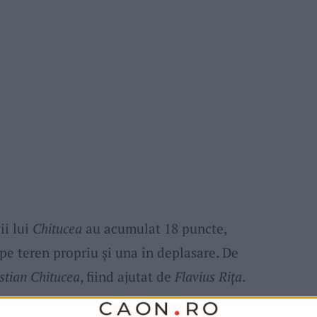
ii lui
Chitucea
au acumulat 18 puncte,
 pe teren propriu și una în deplasare. De
stian Chitucea
, fiind ajutat de
Flavius Rița
.