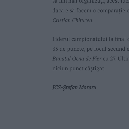
să fim mai organizați, acest lu
dacă e să facem o comparație c
Cristian Chitucea
.
Liderul campionatului la final
35 de puncte, pe locul secund 
Banatul Ocna de Fier
cu 27. Ult
niciun punct câștigat.
JCS-Ștefan Moraru