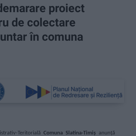
demarare proiect
tru de colectare
luntar în comuna
trativ-Teritorială
Comuna Slatina-Timiș
anunță