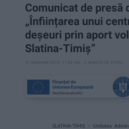
Comunicat de presă 
„Înființarea unui cen
deșeuri prin aport vo
Slatina-Timiș”
15 IANUARIE 2024, 11:08 AM
2 MINUTE DE CITIRE
SLATINA-TIMIȘ – Unitatea Adminis