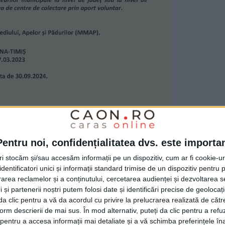
Pentru noi, confidențialitatea dvs. este importa
tri stocăm și/sau accesăm informații pe un dispozitiv, cum ar fi cookie-u
dentificatori unici și informații standard trimise de un dispozitiv pentru p
rea reclamelor și a conținutului, cercetarea audienței și dezvoltarea ser
 și partenerii noștri putem folosi date și identificări precise de geoloca
i da clic pentru a vă da acordul cu privire la prelucrarea realizată de cătr
form descrierii de mai sus. În mod alternativ, puteți da clic pentru a refu
entru a accesa informații mai detaliate și a vă schimba preferințele în