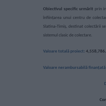
Obiectivul specific urmărit
prin i
înființarea unui centru de colect
Slatina‑Timiș, destinat colectării 
sistemul clasic de colectare
.
Valoare totală proiect:
4,558,786.
Valoare nerambursabilă finanțat
D
Com