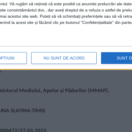
ntul.
Vă rugăm să rețineți că este posibil ca anumite prelucrări ale date
te consimțământul dvs., dar aveți dreptul de a refuza o astfel de prelu
umai acestui site web. Puteți să vă schimbați preferințele sau să vă ret
nind la acest site și făcând clic pe butonul "Confidențialitate" din parte
OPȚIUNI
NU SUNT DE ACORD
SUNT 
;
nisterul Mediului, Apelor și Pădurilor (MMAP).
NA SLATINA-TIMIȘ
000472/27.03.2023