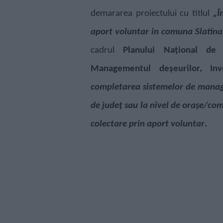
demararea proiectului cu titlul
„Î
aport voluntar in comuna Slatin
cadrul
Planului Na
ț
ional de 
Managementul deșeurilor, In
completarea sistemelor de manage
de județ sau la nivel de orașe/co
colectare prin aport voluntar
.