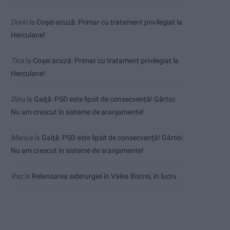
Dorin
la
Coșei acuză: Primar cu tratament privilegiat la
Herculane!
Tica
la
Coșei acuză: Primar cu tratament privilegiat la
Herculane!
Dinu
la
Gaiţă: PSD este lipsit de consecvență! Gârtoi:
Nu am crescut în sisteme de aranjamente!
Marius
la
Gaiţă: PSD este lipsit de consecvență! Gârtoi:
Nu am crescut în sisteme de aranjamente!
Raz
la
Relansarea siderurgiei în Valea Bistrei, în lucru