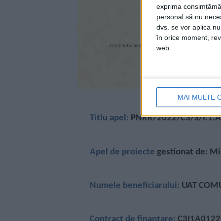
exprima consimțămâ
personal să nu necesi
dvs. se vor aplica n
în orice moment, reve
web.
MAI MULTE 
Titlu apel:
PNRR/2022/C3/S/I.1.A
Apel de proiecte
gestionat de: Mi
Numele beneficiarului:
UAT COMU
Contract de finanțare:
C3I1A0122