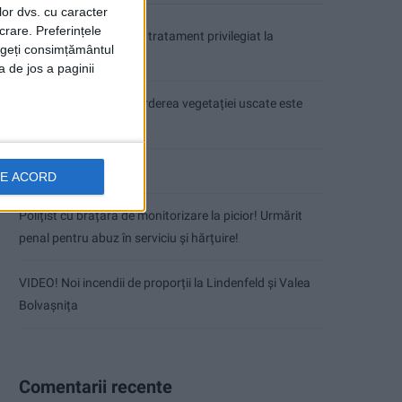
lor dvs. cu caracter
crare. Preferințele
Coșei acuză: Primar cu tratament privilegiat la
rageți consimțământul
Herculane!
a de jos a paginii
Nu aprinde pericolul! Arderea vegetației uscate este
interzisă!
(fără titlu)
DE ACORD
Polițist cu brățară de monitorizare la picior! Urmărit
penal pentru abuz în serviciu și hărțuire!
VIDEO! Noi incendii de proporții la Lindenfeld și Valea
Bolvașnița
Comentarii recente