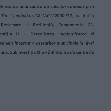
nființarea unui centru de colectare deseuri prin
a-Timis”, având nr. C3I1A0122000472
, finanțat în
Redresare si Rezilien
ță, Componenta C3,
vestiția I1 –
Dezvoltarea, modernizarea și
ment integrat a deșeurilor municipale la nivel
mune
, Subinvestiția I1.a –
Înființarea de centre de