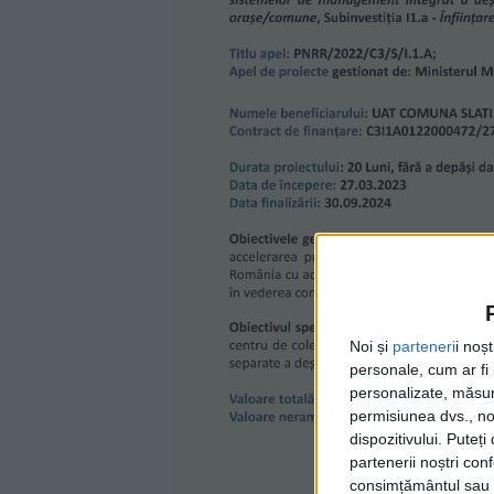
Noi și
parteneri
i noș
personale, cum ar fi i
personalizate, măsura
permisiunea dvs., noi
dispozitivului. Puteț
partenerii noștri con
consimțământul sau p