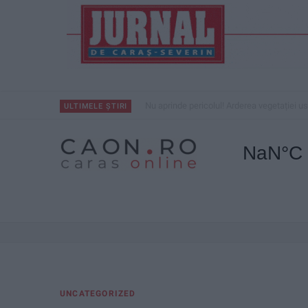
Nu aprinde pericolul! Arderea vegetației us
ULTIMELE ȘTIRI
UNCATEGORIZED