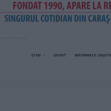
cate este interzisă!
ȘTIRI
SPORT
INFORMAŢII (IN)UTI