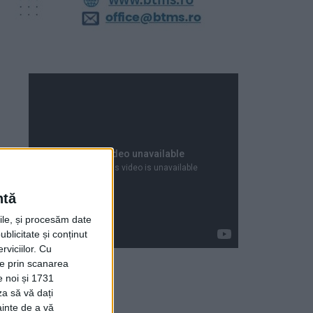
ntă
rile, și procesăm date
ublicitate și conținut
viciilor.
Cu
ție prin scanarea
e noi și 1731
za să vă dați
Articole recente
ainte de a vă