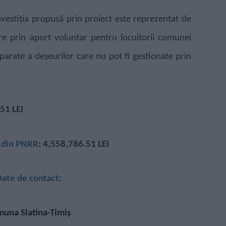
nvestiția propusă prin proiect este reprezentat de
are prin aport voluntar
pentru locuitorii comunei
separate a deșeurilor care nu pot fi gestionate prin
51 LEI
ă din PNRR
: 4,558,786.51 LEI
ate de contact:
una Slatina-Timiș