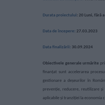
Durata proiectului
: 20 Luni,
fără 
Data de începere:
27.03.2023
Data finalizării:
30.09.2024
Obiectivele generale urmărite
pr
finanțat sunt accelerarea proces
gestionare a deșeurilor în Român
prevenție, reducere, reutilizare și
aplicabile și tranziției la economia c