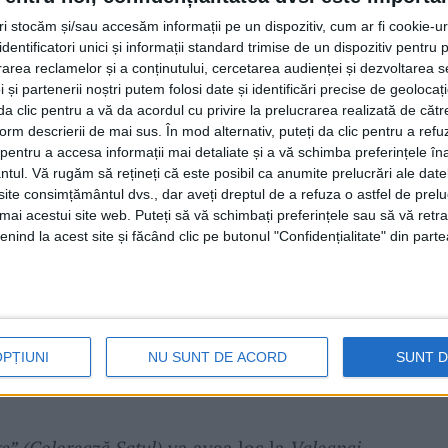
aţiei a descoperit lucruri destul de
tri stocăm și/sau accesăm informații pe un dispozitiv, cum ar fi cookie-u
fii
ce ilustrează faptul că, pe vremuri, casele
dentificatori unici și informații standard trimise de un dispozitiv pentru p
rea reclamelor și a conținutului, cercetarea audienței și dezvoltarea ser
 femeile era cele care făceau această
 și partenerii noștri putem folosi date și identificări precise de geoloca
carea la foc. Se dădea cu var simplu, un
i da clic pentru a vă da acordul cu privire la prelucrarea realizată de cătr
form descrierii de mai sus. În mod alternativ, puteți da clic pentru a refu
de igienă şi de respect.
entru a accesa informații mai detaliate și a vă schimba preferințele în
ntul.
Vă rugăm să rețineți că este posibil ca anumite prelucrări ale date
te consimțământul dvs., dar aveți dreptul de a refuza o astfel de prelu
at
îşi zugrăveau casele în fiecare an. Era o
umai acestui site web. Puteți să vă schimbați preferințele sau să vă ret
nind la acest site și făcând clic pe butonul "Confidențialitate" din parte
 care ţinea de igienă, de frumos şi de respect
meile puneau repede mâncarea pe plită, apoi
ână la prânz erau gata şi mâncarea, şi
promitem să fie gata mâncarea la prânz, iar
OPȚIUNI
NU SUNT DE ACORD
SUNT 
!“, a precizat echipa de la
Acasă în Banat.
ge” (Colorează Satul)
va avea loc la
Valeapai,