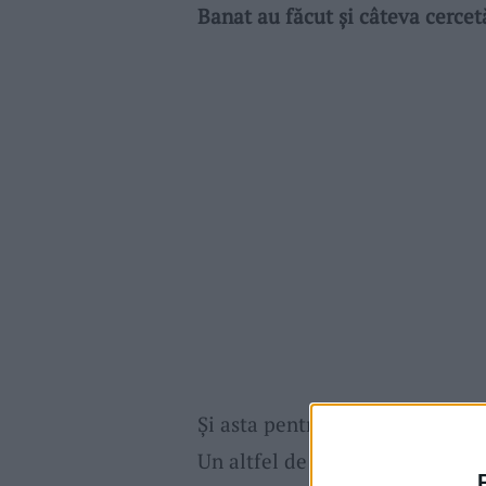
Banat au făcut şi câteva cercetă
Şi asta pentru a afla cum îşi
zug
Un altfel de
Color the Village (C