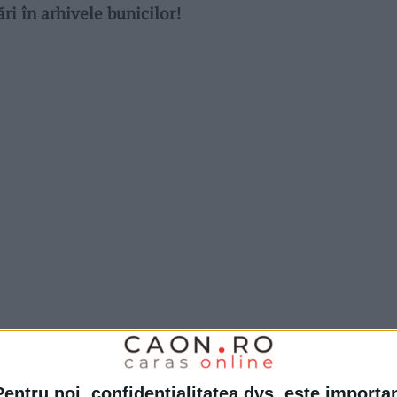
ri în arhivele bunicilor!
răveau bănăţenii casele
în urmă cu mulţi ani.
olorează Satul)
ar spune unii, practic
Pentru noi, confidențialitatea dvs. este importa