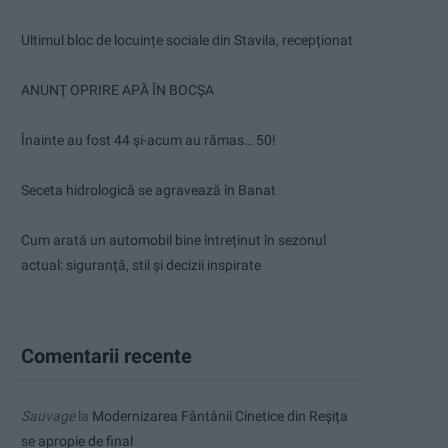
Ultimul bloc de locuințe sociale din Stavila, recepționat
ANUNŢ OPRIRE APĂ ÎN BOCȘA
Înainte au fost 44 și-acum au rămas… 50!
Seceta hidrologică se agravează în Banat
Cum arată un automobil bine întreținut în sezonul
actual: siguranță, stil și decizii inspirate
Comentarii recente
Sauvage
la
Modernizarea Fântânii Cinetice din Reșița
se apropie de final