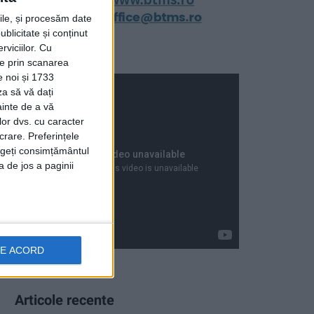
rile, și procesăm date
ublicitate și conținut
viciilor.
Cu
ție prin scanarea
e noi și 1733
za să vă dați
ainte de a vă
lor dvs. cu caracter
crare. Preferințele
rageți consimțământul
a de jos a paginii
DE ACORD
Articole recente