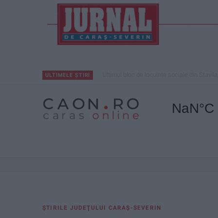
Ultimul bloc de locuințe sociale din Stavila
ULTIMELE ȘTIRI
ŞTIRILE JUDEŢULUI CARAŞ-SEVERIN