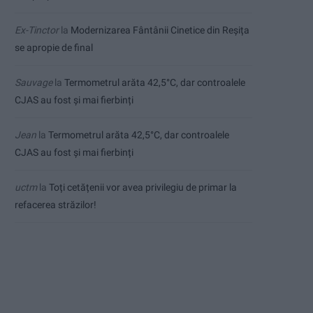
Ex-Tinctor
la
Modernizarea Fântânii Cinetice din Reșița
se apropie de final
Sauvage
la
Termometrul arăta 42,5°C, dar controalele
CJAS au fost și mai fierbinți
Jean
la
Termometrul arăta 42,5°C, dar controalele
CJAS au fost și mai fierbinți
uctm
la
Toți cetățenii vor avea privilegiu de primar la
refacerea străzilor!