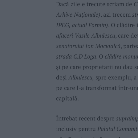
Dacă zilele trecute scriam de
C
Arhive Naționale)
, azi trecem
st
IPEG, actual Formin)
. O clădire
afaceri
Vasile Albulescu
, care de
senatorului Ion Mocioalcă
, part
strada C.D Loga
. O
clădire monum
și pe care proprietarii nu dau s
deși
Albulescu,
spre exemplu, a 
pe care l-a transformat într-un
capitală.
Întrebat recent despre
supraimp
inclusiv pentru
Palatul Comunită