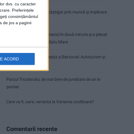
lor dvs. cu caracter
crare. Preferințele
Dorinel Munteanu: Am câștigat prin muncă și implicare
rageți consimțământul
totală!
a de jos a paginii
CSM Reșița a rezolvat meciul în două minute și a plecat
cu toate punctele de la Satu Mare
Accident mortal între Reșița și Berzovia! Autoturism și
DE ACORD
TIR în flăcări!
Parcul Tricolorului, de mai bine de jumătate de an în
șantier
Care va fi, oare, varianta la Varianta ocolitoare?
Comentarii recente