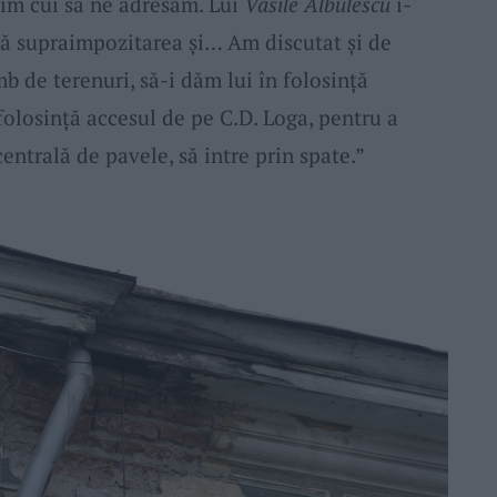
tim cui să ne adresăm. Lui
Vasile Albulescu
i-
nă supraimpozitarea și… Am discutat și de
 de terenuri, să-i dăm lui în folosință
 folosință accesul de pe C.D. Loga, pentru a
entrală de pavele, să intre prin spate.”