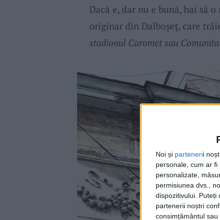
Dacă e, dar nu e bună, hai să o
originar din Dalboșeț, care tră
stadionul Caromet sau Comunita
Noi și
parteneri
i noș
personale, cum ar fi i
personalizate, măsura
permisiunea dvs., noi
dispozitivului. Puteț
partenerii noștri con
consimțământul sau p