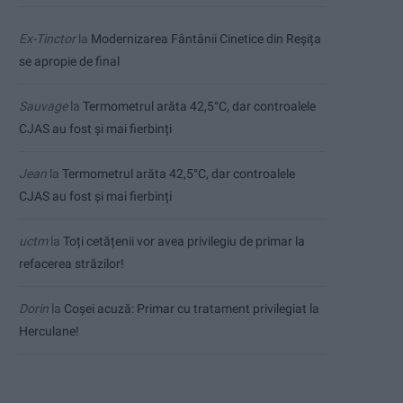
Ex-Tinctor
la
Modernizarea Fântânii Cinetice din Reșița
se apropie de final
Sauvage
la
Termometrul arăta 42,5°C, dar controalele
CJAS au fost și mai fierbinți
Jean
la
Termometrul arăta 42,5°C, dar controalele
CJAS au fost și mai fierbinți
uctm
la
Toți cetățenii vor avea privilegiu de primar la
refacerea străzilor!
Dorin
la
Coșei acuză: Primar cu tratament privilegiat la
Herculane!