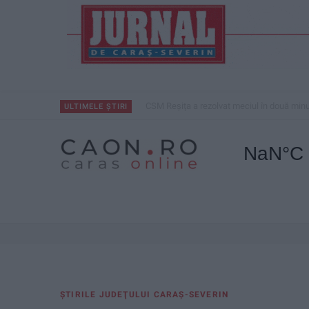
CSM Reșița a rezolvat meciul în două minu
ULTIMELE ȘTIRI
ŞTIRILE JUDEŢULUI CARAŞ-SEVERIN