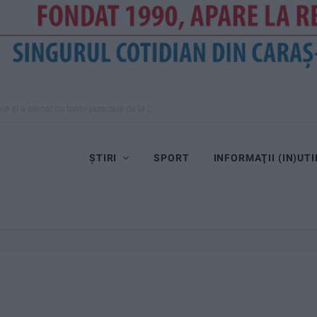
te și a plecat cu toate punctele de la Satu Mare
ȘTIRI
SPORT
INFORMAŢII (IN)UTI