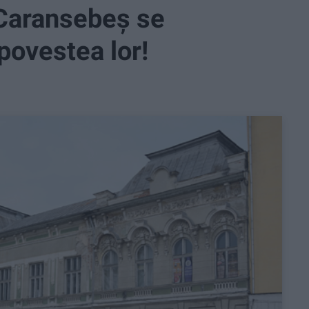
n Caransebeş se
povestea lor!