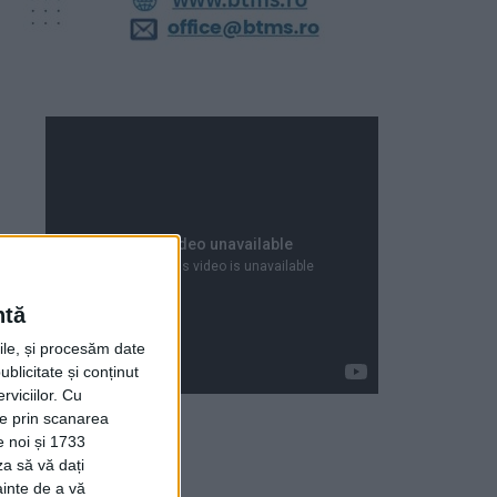
ntă
rile, și procesăm date
ublicitate și conținut
viciilor.
Cu
ție prin scanarea
e noi și 1733
za să vă dați
Articole recente
ainte de a vă