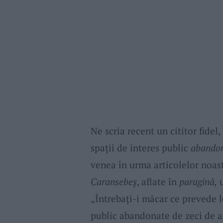
Ne scria recent un cititor fidel,
spații de interes public
abando
venea în urma articolelor noas
Caransebeș
, aflate în
paragină,
u
„Întrebați-i măcar ce prevede l
public abandonate de zeci de an