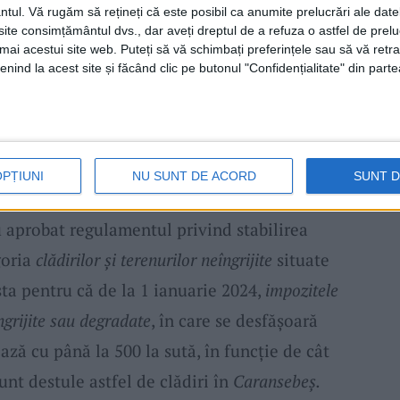
ntul.
Vă rugăm să rețineți că este posibil ca anumite prelucrări ale date
te consimțământul dvs., dar aveți dreptul de a refuza o astfel de prelu
umai acestui site web. Puteți să vă schimbați preferințele sau să vă ret
nind la acest site și făcând clic pe butonul "Confidențialitate" din parte
OPȚIUNI
NU SUNT DE ACORD
SUNT 
use-n aplicare. Spre exemplu, recent, la
au aprobat regulamentul privind stabilirea
goria
clădirilor și terenurilor neîngrijite
situate
sta pentru că de la 1 ianuarie 2024,
impozitele
ngrijite sau degradate
, în care se desfășoară
ază cu până la 500 la sută, în funcție de cât
unt destule astfel de clădiri în
Caransebeș.