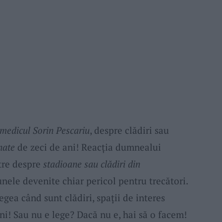
medicul Sorin Pescariu
, despre clădiri sau
nate
de zeci de ani! Reacția dumnealui
tre despre
stadioane sau clădiri din
nele devenite chiar pericol pentru trecători.
egea când sunt clădiri, spații de interes
i! Sau nu e lege? Dacă nu e, hai să o facem!