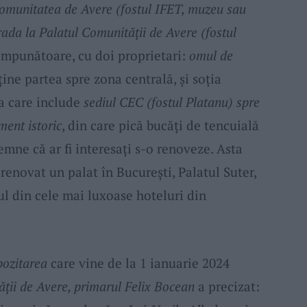
omunitatea de Avere (fostul IFET, muzeu sau
rada la Palatul Comunității de Avere (fostul
 impunătoare, cu doi proprietari:
omul de
ține partea spre zona centrală, și soția
ea care include
sediul CEC (fostul Platanu) spre
ent istoric
, din care pică bucăți de tencuială
emne că ar fi interesați s-o renoveze. Asta
renovat un palat în București, Palatul Suter,
ul din cele mai luxoase hoteluri din
ozitarea
care vine de la 1 ianuarie 2024
ții de Avere, primarul Felix Bocean
a precizat: