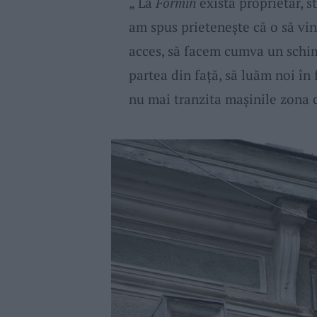
„ La
Formin
există proprietar, s
am spus prietenește că o să vi
acces, să facem cumva un schimb
partea din față, să luăm noi în
nu mai tranzita mașinile zona c