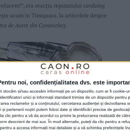
 refacem!”, era reacția reputatului
cardiolog
iește acum în Timișoara, la articolele despre
tea de Avere din Caransebeș
.
Pentru noi, confidențialitatea dvs. este importa
tri stocăm și/sau accesăm informații pe un dispozitiv, cum ar fi cookie-u
dentificatori unici și informații standard trimise de un dispozitiv pentru p
rea reclamelor și a conținutului, cercetarea audienței și dezvoltarea ser
 și partenerii noștri putem folosi date și identificări precise de geoloca
i da clic pentru a vă da acordul cu privire la prelucrarea realizată de cătr
form descrierii de mai sus. În mod alternativ, puteți da clic pentru a refu
entru a accesa informații mai detaliate și a vă schimba preferințele în