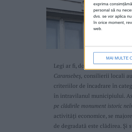
exprima consimțămâ
personal să nu necesi
dvs. se vor aplica n
în orice moment, reve
web.
MAI MULTE 
Legi ar fi, doar că trebuie și p
Caransebeș,
consilierii locali 
criteriilor de încadrare în cate
în intravilanul municipiului. A
pe clădirile monument istoric neî
activități economice, se majore
de degradată este clădirea. Și s