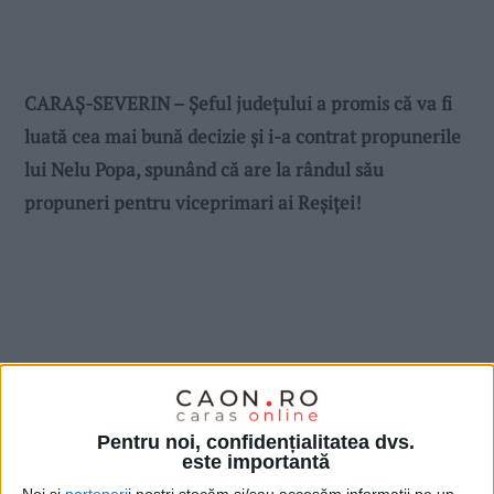
CARAȘ-SEVERIN – Șeful județului a promis că va fi
luată cea mai bună decizie și i-a contrat propunerile
lui Nelu Popa, spunând că are la rândul său
propuneri pentru viceprimari ai Reșiței!
Pentru noi, confidențialitatea dvs.
este importantă