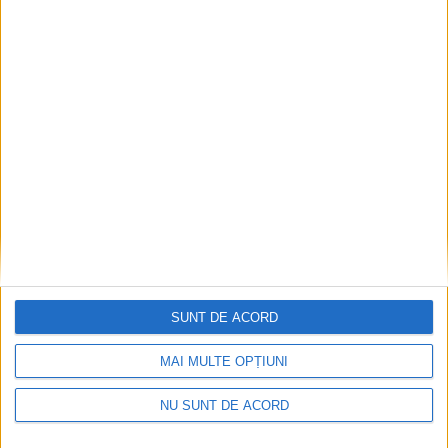
Nimeni nu ne poate izgoni din propriile amintiri!
2026-08-09
SUNT DE ACORD
MAI MULTE OPȚIUNI
NU SUNT DE ACORD