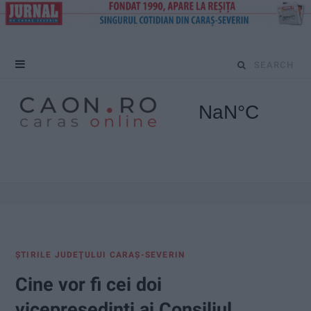
S
e
a
r
c
h
f
ŞTIRILE JUDEŢULUI CARAŞ-SEVERIN
o
Cine vor fi cei doi
r
vicepreședinți ai Consiliul