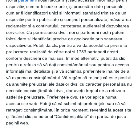
Noi și
parteneri
i noștri stocăm și/sau accesăm informații pe un
dispozitiv, cum ar fi cookie-urile, și procesăm date personale,
cum ar fi identificatori unici și informații standard trimise de un
dispozitiv pentru publicitate și conținut personalizate, măsurarea
reclamelor și a conținutului, cercetarea audienței și dezvoltarea
serviciilor.
Cu permisiunea dvs., noi și partenerii noștri putem
folosi date și identificări precise de geolocație prin scanarea
dispozitivului. Puteți da clic pentru a vă da acordul cu privire la
prelucrarea realizată de către noi și 1733 partenerii noștri
conform descrierii de mai sus. În mod alternativ, puteți da clic
pentru a refuza să vă dați consimțământul sau pentru a accesa
informații mai detaliate și a vă schimba preferințele înainte de a
vă exprima consimțământul.
Vă rugăm să rețineți că este posibil
ca anumite prelucrări ale datelor dvs. cu caracter personal să nu
Am putea spune că aproape mereu alianțele
necesite consimțământul dvs., dar aveți dreptul de a refuza o
naționale s-au tulburat odată ce s-au ciocnit de
astfel de prelucrare. Preferințele dvs. se vor aplica numai
meleagurile
cărășene,
iar frățiile puterii de la Centru
acestui site web. Puteți să vă schimbați preferințele sau să vă
retrageți consimțământul în orice moment, revenind la acest site
s-au transformat în răzmerițe locale. Iar aceste
și făcând clic pe butonul "Confidențialitate" din partea de jos a
ecouri încep să se resimtă și după preluarea
paginii web.
mandatelor de către (mai mult sau mai puțin) noii