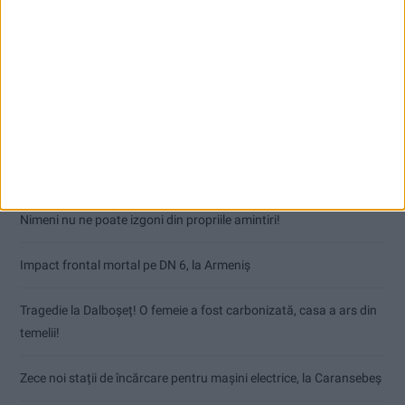
Articole recente
Nimeni nu ne poate izgoni din propriile amintiri!
Impact frontal mortal pe DN 6, la Armeniș
Tragedie la Dalboşeț! O femeie a fost carbonizată, casa a ars din
temelii!
Zece noi stații de încărcare pentru mașini electrice, la Caransebeș