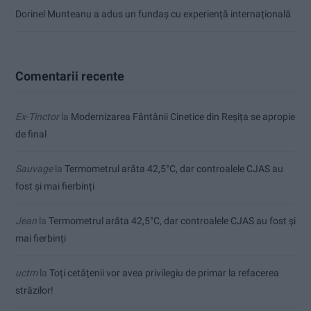
Dorinel Munteanu a adus un fundaș cu experiență internațională
Comentarii recente
Ex-Tinctor
la
Modernizarea Fântânii Cinetice din Reșița se apropie
de final
Sauvage
la
Termometrul arăta 42,5°C, dar controalele CJAS au
fost și mai fierbinți
Jean
la
Termometrul arăta 42,5°C, dar controalele CJAS au fost și
mai fierbinți
uctm
la
Toți cetățenii vor avea privilegiu de primar la refacerea
străzilor!