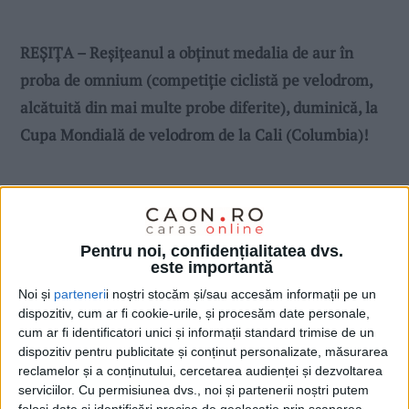
REȘIȚA – Reșițeanul a obţinut medalia de aur în
proba de omnium (competiție ciclistă pe velodrom,
alcătuită din mai multe probe diferite), duminică, la
Cupa Mondială de velodrom de la Cali (Columbia)!
Pentru noi, confidențialitatea dvs.
este importantă
Noi și
parteneri
i noștri stocăm și/sau accesăm informații pe un
dispozitiv, cum ar fi cookie-urile, și procesăm date personale,
cum ar fi identificatori unici și informații standard trimise de un
dispozitiv pentru publicitate și conținut personalizate, măsurarea
reclamelor și a conținutului, cercetarea audienței și dezvoltarea
serviciilor.
Cu permisiunea dvs., noi și partenerii noștri putem