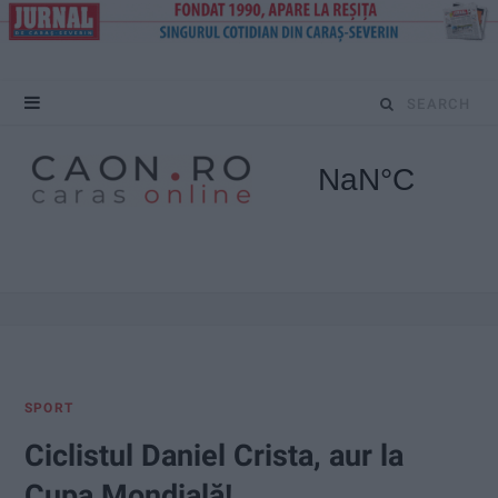
S
e
a
r
c
h
f
SPORT
o
Ciclistul Daniel Crista, aur la
r
Cupa Mondială!