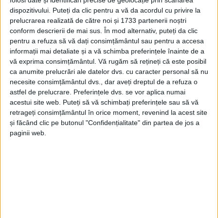
folosi date și identificări precise de geolocație prin scanarea
dispozitivului. Puteți da clic pentru a vă da acordul cu privire la
prelucrarea realizată de către noi și 1733 partenerii noștri
conform descrierii de mai sus. În mod alternativ, puteți da clic
pentru a refuza să vă dați consimțământul sau pentru a accesa
informații mai detaliate și a vă schimba preferințele înainte de a
vă exprima consimțământul.
Vă rugăm să rețineți că este posibil
ca anumite prelucrări ale datelor dvs. cu caracter personal să nu
necesite consimțământul dvs., dar aveți dreptul de a refuza o
astfel de prelucrare. Preferințele dvs. se vor aplica numai
acestui site web. Puteți să vă schimbați preferințele sau să vă
retrageți consimțământul în orice moment, revenind la acest site
Crista,
care sâmbătă a ieşit învingător în proba de
și făcând clic pe butonul "Confidențialitate" din partea de jos a
urmărire individuală pe 4.000 m, s-a impus în prima
paginii web.
manşă de la omnium, cursa de scratch, a terminat pe
locul 2 la tempo race, a fost al cincilea în cursa cu
eliminare şi al treilea în cursa cu adiţiune de puncte.
Ciclistul român a fost urmat în clasament de
columbianul Juan Esteban Arango Carvajal, tot cu