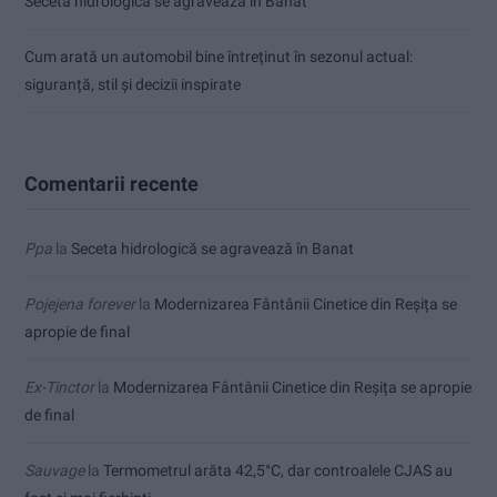
Seceta hidrologică se agravează în Banat
Cum arată un automobil bine întreținut în sezonul actual:
siguranță, stil și decizii inspirate
Comentarii recente
Ppa
la
Seceta hidrologică se agravează în Banat
Pojejena forever
la
Modernizarea Fântânii Cinetice din Reșița se
apropie de final
Ex-Tinctor
la
Modernizarea Fântânii Cinetice din Reșița se apropie
de final
Sauvage
la
Termometrul arăta 42,5°C, dar controalele CJAS au