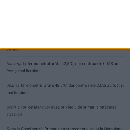
Comentarii recente
Ex-Tinctor
la
Modernizarea Fântânii Cinetice din Reșița se apropie
de final
Sauvage
la
Termometrul arăta 42,5°C, dar controalele CJAS au
fost și mai fierbinți
Jean
la
Termometrul arăta 42,5°C, dar controalele CJAS au fost și
mai fierbinți
uctm
la
Toți cetățenii vor avea privilegiu de primar la refacerea
străzilor!
Dorin
la
Coșei acuză: Primar cu tratament privilegiat la Herculane!