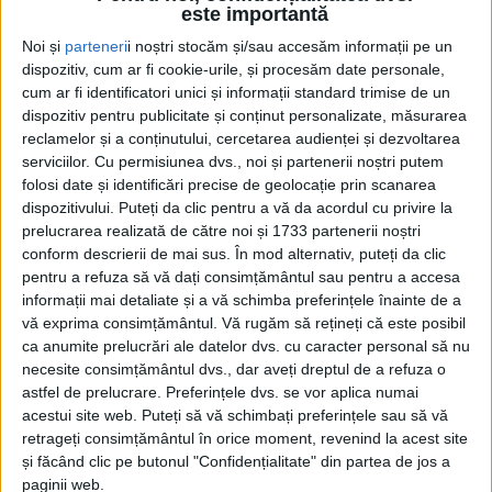
este importantă
Noi și
parteneri
i noștri stocăm și/sau accesăm informații pe un
dispozitiv, cum ar fi cookie-urile, și procesăm date personale,
cum ar fi identificatori unici și informații standard trimise de un
dispozitiv pentru publicitate și conținut personalizate, măsurarea
reclamelor și a conținutului, cercetarea audienței și dezvoltarea
serviciilor.
Cu permisiunea dvs., noi și partenerii noștri putem
folosi date și identificări precise de geolocație prin scanarea
dispozitivului. Puteți da clic pentru a vă da acordul cu privire la
prelucrarea realizată de către noi și 1733 partenerii noștri
conform descrierii de mai sus. În mod alternativ, puteți da clic
pentru a refuza să vă dați consimțământul sau pentru a accesa
informații mai detaliate și a vă schimba preferințele înainte de a
vă exprima consimțământul.
Vă rugăm să rețineți că este posibil
ca anumite prelucrări ale datelor dvs. cu caracter personal să nu
necesite consimțământul dvs., dar aveți dreptul de a refuza o
astfel de prelucrare. Preferințele dvs. se vor aplica numai
Aşa cum v-am spus, în exclusivitate,
CEETRUS
acestui site web. Puteți să vă schimbați preferințele sau să vă
România
a cumpărat
Platforma Mociur
, aproximativ
retrageți consimțământul în orice moment, revenind la acest site
22 de hectare de teren. „Din ceea ce ştiu eu, firma a
și făcând clic pe butonul "Confidențialitate" din partea de jos a
paginii web.