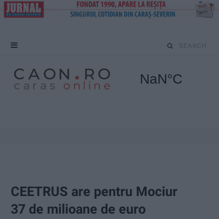
S
e
a
r
c
h
f
o
CEETRUS are pentru Mociur
r
37 de milioane de euro