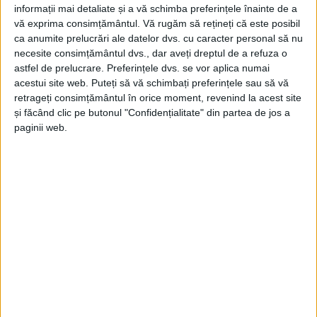
informații mai detaliate și a vă schimba preferințele înainte de a
vă exprima consimțământul.
Vă rugăm să rețineți că este posibil
ca anumite prelucrări ale datelor dvs. cu caracter personal să nu
necesite consimțământul dvs., dar aveți dreptul de a refuza o
astfel de prelucrare. Preferințele dvs. se vor aplica numai
acestui site web. Puteți să vă schimbați preferințele sau să vă
retrageți consimțământul în orice moment, revenind la acest site
și făcând clic pe butonul "Confidențialitate" din partea de jos a
paginii web.
ŞTIRILE JUDEŢULUI CARAŞ-SEVERIN
Fântâna Cinetică din Reșița împlinește
42 de ani!