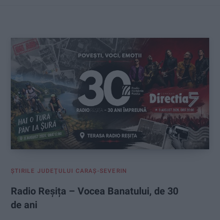
:
ŞTIRILE JUDEŢULUI CARAŞ-SEVERIN
Radio Reșița – Vocea Banatului, de 30
de ani