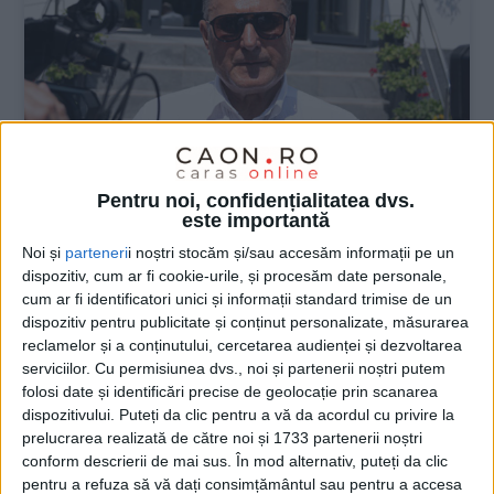
Pentru noi, confidențialitatea dvs.
este importantă
Noi și
parteneri
i noștri stocăm și/sau accesăm informații pe un
ŞTIRILE JUDEŢULUI CARAŞ-SEVERIN
dispozitiv, cum ar fi cookie-urile, și procesăm date personale,
cum ar fi identificatori unici și informații standard trimise de un
Toți cetățenii vor avea privilegiu de
dispozitiv pentru publicitate și conținut personalizate, măsurarea
primar la refacerea străzilor!
reclamelor și a conținutului, cercetarea audienței și dezvoltarea
serviciilor.
Cu permisiunea dvs., noi și partenerii noștri putem
6 AUGUST 2026, 01:45 PM
2 MINUTE DE CITIRE
folosi date și identificări precise de geolocație prin scanarea
dispozitivului. Puteți da clic pentru a vă da acordul cu privire la
BĂILE HERCULANE – Reprezentanții AquaCaraș ne-au asigurat
prelucrarea realizată de către noi și 1733 partenerii noștri
că toți cetățenii stațiunii, din zonele unde s-au făcut spargeri
conform descrierii de mai sus. În mod alternativ, puteți da clic
pentru apă și canalizare, vor beneficia de refaceri!
pentru a refuza să vă dați consimțământul sau pentru a accesa