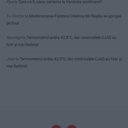
Ppa
la
Care va fi, oare, varianta la Varianta ocolitoare?
Ex-Tinctor
la
Modernizarea Fântânii Cinetice din Reșița se apropie
de final
Sauvage
la
Termometrul arăta 42,5°C, dar controalele CJAS au
fost și mai fierbinți
Jean
la
Termometrul arăta 42,5°C, dar controalele CJAS au fost și
mai fierbinți