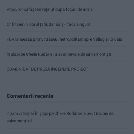
Procuror cărășean reținut după focuri de armă
Or fi tinerii viitorul țării, dar să și-l facă singuri!
TUR lansează primul traseu metropolitan: spre Văliug și Crivaia
În șlapi pe Cheile Rudăriei, a avut nevoie de salvamontiști
COMUNICAT DE PRESĂ ÎNCEPERE PROIECT
Comentarii recente
Agata crispy
la
În șlapi pe Cheile Rudăriei, a avut nevoie de
salvamontiști