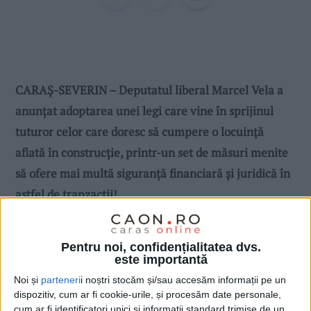
CARAŞ-SEVERIN – Deputatul liberal Marcel Vela a
anunțat adoptarea unei legi care vine în sprijinul
tuturor celor care doresc să cumpere o locuință
aflată în construcție, printr-un set de măsuri menite
să ofere mai multă siguranță financiară și juridică în
astfel de tranzacții!
Pentru noi, confidențialitatea dvs.
este importantă
Noi și
parteneri
i noștri stocăm și/sau accesăm informații pe un
dispozitiv, cum ar fi cookie-urile, și procesăm date personale,
cum ar fi identificatori unici și informații standard trimise de un