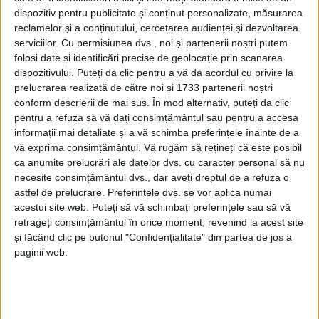
dispozitiv pentru publicitate și conținut personalizate, măsurarea
reclamelor și a conținutului, cercetarea audienței și dezvoltarea
serviciilor.
Cu permisiunea dvs., noi și partenerii noștri putem
folosi date și identificări precise de geolocație prin scanarea
dispozitivului. Puteți da clic pentru a vă da acordul cu privire la
prelucrarea realizată de către noi și 1733 partenerii noștri
conform descrierii de mai sus. În mod alternativ, puteți da clic
pentru a refuza să vă dați consimțământul sau pentru a accesa
informații mai detaliate și a vă schimba preferințele înainte de a
vă exprima consimțământul.
Vă rugăm să rețineți că este posibil
ca anumite prelucrări ale datelor dvs. cu caracter personal să nu
necesite consimțământul dvs., dar aveți dreptul de a refuza o
astfel de prelucrare. Preferințele dvs. se vor aplica numai
acestui site web. Puteți să vă schimbați preferințele sau să vă
retrageți consimțământul în orice moment, revenind la acest site
și făcând clic pe butonul "Confidențialitate" din partea de jos a
paginii web.
Marcel Vela
a transmis: „Legi mai bune! Ieri a fost
votată în Camera Deputaților o lege liberală care
este necesară și importantă pentru toți cei care vor