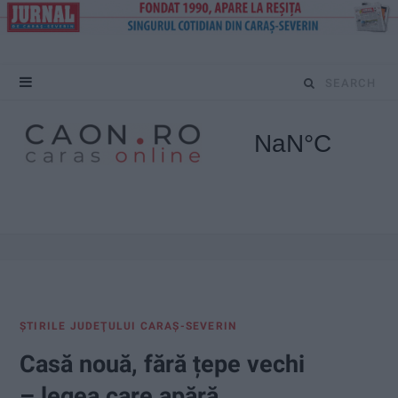
S
e
a
r
c
h
f
ŞTIRILE JUDEŢULUI CARAŞ-SEVERIN
o
Casă nouă, fără țepe vechi
r
– legea care apără