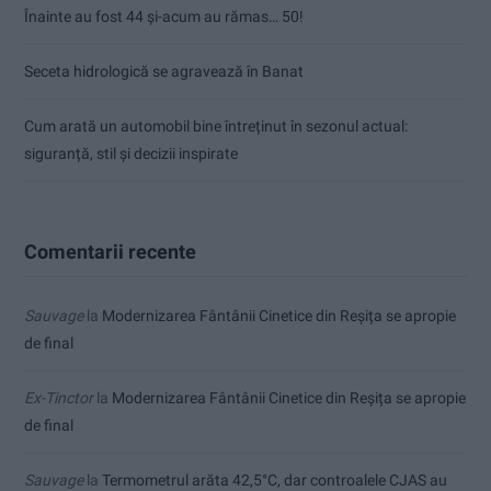
Înainte au fost 44 și-acum au rămas… 50!
Seceta hidrologică se agravează în Banat
Cum arată un automobil bine întreținut în sezonul actual:
siguranță, stil și decizii inspirate
Comentarii recente
Sauvage
la
Modernizarea Fântânii Cinetice din Reșița se apropie
de final
Ex-Tinctor
la
Modernizarea Fântânii Cinetice din Reșița se apropie
de final
Sauvage
la
Termometrul arăta 42,5°C, dar controalele CJAS au