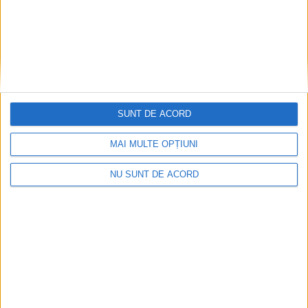
SUNT DE ACORD
MAI MULTE OPȚIUNI
Înainte au fost 44 și-acum au rămas… 50!
NU SUNT DE ACORD
2026-08-07