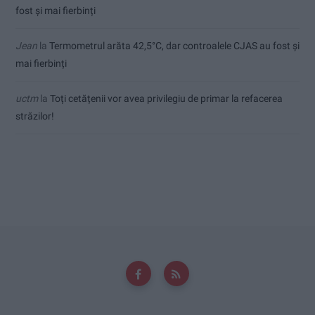
fost și mai fierbinți
Jean
la
Termometrul arăta 42,5°C, dar controalele CJAS au fost și
mai fierbinți
uctm
la
Toți cetățenii vor avea privilegiu de primar la refacerea
străzilor!