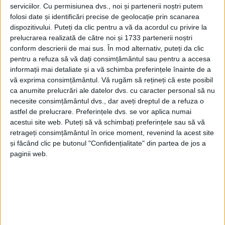
serviciilor.
Cu permisiunea dvs., noi și partenerii noștri putem
folosi date și identificări precise de geolocație prin scanarea
dispozitivului. Puteți da clic pentru a vă da acordul cu privire la
prelucrarea realizată de către noi și 1733 partenerii noștri
conform descrierii de mai sus. În mod alternativ, puteți da clic
pentru a refuza să vă dați consimțământul sau pentru a accesa
informații mai detaliate și a vă schimba preferințele înainte de a
vă exprima consimțământul.
Vă rugăm să rețineți că este posibil
ca anumite prelucrări ale datelor dvs. cu caracter personal să nu
necesite consimțământul dvs., dar aveți dreptul de a refuza o
astfel de prelucrare. Preferințele dvs. se vor aplica numai
acestui site web. Puteți să vă schimbați preferințele sau să vă
retrageți consimțământul în orice moment, revenind la acest site
și făcând clic pe butonul "Confidențialitate" din partea de jos a
paginii web.
Noul șef de la Cultură, fostul subprefect Alin Muntean
,
i-a adus la aceeași masă a dialogului pe
reprezentanții celor două instituții de cultură, iar
concluziile au fost anunțate chiar de
primarul Felix