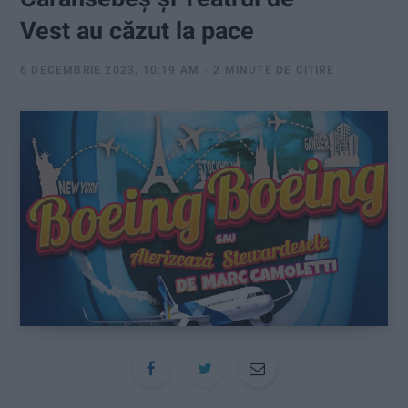
:
Vest au căzut la pace
6 DECEMBRIE 2023, 10:19 AM
2 MINUTE DE CITIRE