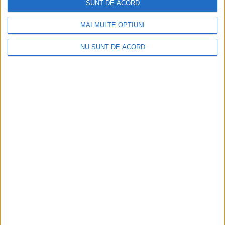
2026-08-06
SUNT DE ACORD
MAI MULTE OPȚIUNI
NU SUNT DE ACORD
Termometrul arăta 42,5°C, dar controalele CJAS
au fost și mai fierbinți
2026-08-06