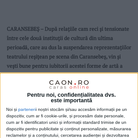
CARANSEBEȘ – După relațiile cam reci și tensionate
între cele două instituții de cultură din ultima
perioadă, care au dus la suspendarea reprezentațiilor
teatrului reșițean pe scena din Caransebeș, vin și
vești bune pentru iubitorii acestei forme de artă a
spectacolului!
Pentru noi, confidențialitatea dvs.
este importantă
Noi și
parteneri
i noștri stocăm și/sau accesăm informații pe un
dispozitiv, cum ar fi cookie-urile, și procesăm date personale,
cum ar fi identificatori unici și informații standard trimise de un
dispozitiv pentru publicitate și conținut personalizate, măsurarea
reclamelor și a conținutului, cercetarea audienței și dezvoltarea