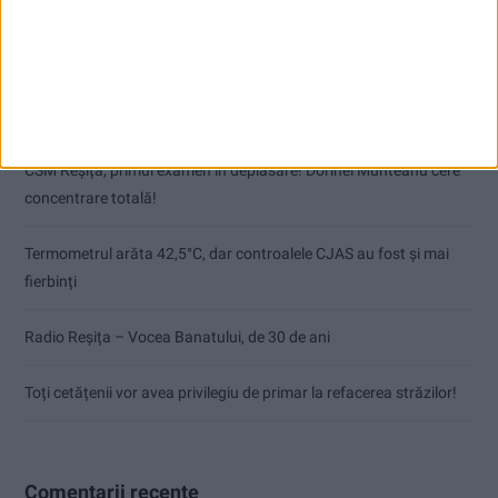
Articole recente
Pe toate șantierele se lucrează cu spor
CSM Reșița, primul examen în deplasare! Dorinel Munteanu cere
concentrare totală!
Termometrul arăta 42,5°C, dar controalele CJAS au fost și mai
fierbinți
Radio Reșița – Vocea Banatului, de 30 de ani
Toți cetățenii vor avea privilegiu de primar la refacerea străzilor!
Comentarii recente