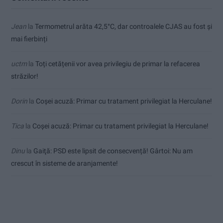
Jean
la
Termometrul arăta 42,5°C, dar controalele CJAS au fost și
mai fierbinți
uctm
la
Toți cetățenii vor avea privilegiu de primar la refacerea
străzilor!
Dorin
la
Coșei acuză: Primar cu tratament privilegiat la Herculane!
Tica
la
Coșei acuză: Primar cu tratament privilegiat la Herculane!
Dinu
la
Gaiţă: PSD este lipsit de consecvență! Gârtoi: Nu am
crescut în sisteme de aranjamente!