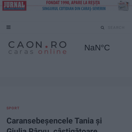
S
e
a
r
c
h
f
SPORT
o
Caransebeșencele Tania și
r
Giulia Pârvu, câștigătoare