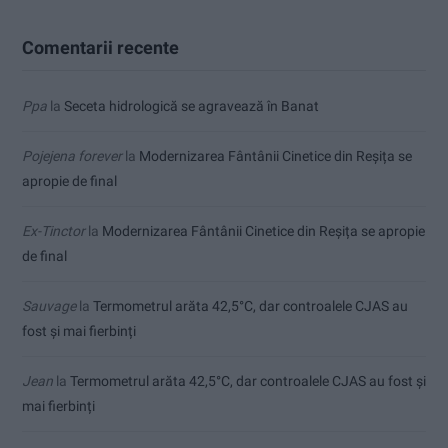
Comentarii recente
Ppa
la
Seceta hidrologică se agravează în Banat
Pojejena forever
la
Modernizarea Fântânii Cinetice din Reșița se
apropie de final
Ex-Tinctor
la
Modernizarea Fântânii Cinetice din Reșița se apropie
de final
Sauvage
la
Termometrul arăta 42,5°C, dar controalele CJAS au
fost și mai fierbinți
Jean
la
Termometrul arăta 42,5°C, dar controalele CJAS au fost și
mai fierbinți