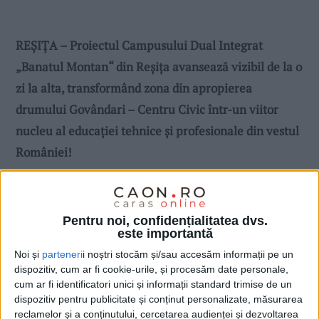
REŞIŢA – Proiectul Campusului Dual Integrat
„Banatul Montan“ din Reșița avansează vizibil de la o
zi la alta, transformând zona din apropierea
drumului Govândari – Centru Civic într-un viitor
nucleu al educației tehnice și profesionale din vestul
României!
Pentru noi, confidențialitatea dvs.
este importantă
Noi și
parteneri
i noștri stocăm și/sau accesăm informații pe un
dispozitiv, cum ar fi cookie-urile, și procesăm date personale,
cum ar fi identificatori unici și informații standard trimise de un
dispozitiv pentru publicitate și conținut personalizate, măsurarea
reclamelor și a conținutului, cercetarea audienței și dezvoltarea