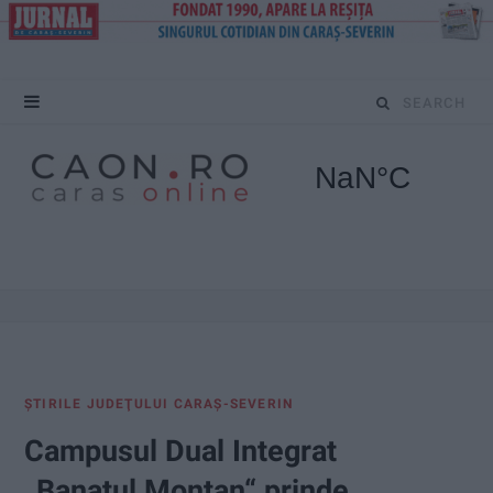
S
e
a
r
c
h
f
ŞTIRILE JUDEŢULUI CARAŞ-SEVERIN
o
Campusul Dual Integrat
r
„Banatul Montan“ prinde