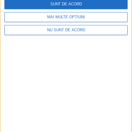
2026-08-05
SUNT DE ACORD
MAI MULTE OPȚIUNI
NU SUNT DE ACORD
VIDEO! Noi incendii de proporții la Lindenfeld și
Valea Bolvașnița
2026-08-05