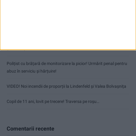
Articole recente
Nu aprinde pericolul! Arderea vegetației uscate este interzisă!
(fără titlu)
Polițist cu brățară de monitorizare la picior! Urmărit penal pentru
abuz în serviciu și hărțuire!
VIDEO! Noi incendii de proporții la Lindenfeld și Valea Bolvașnița
Copil de 11 ani, lovit pe trecere! Traversa pe roșu…
Comentarii recente