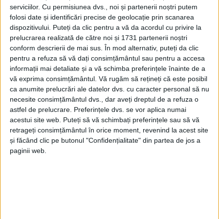
serviciilor.
Cu permisiunea dvs., noi și partenerii noștri putem
folosi date și identificări precise de geolocație prin scanarea
dispozitivului. Puteți da clic pentru a vă da acordul cu privire la
prelucrarea realizată de către noi și 1731 partenerii noștri
conform descrierii de mai sus. În mod alternativ, puteți da clic
pentru a refuza să vă dați consimțământul sau pentru a accesa
informații mai detaliate și a vă schimba preferințele înainte de a
vă exprima consimțământul.
Vă rugăm să rețineți că este posibil
ca anumite prelucrări ale datelor dvs. cu caracter personal să nu
necesite consimțământul dvs., dar aveți dreptul de a refuza o
astfel de prelucrare. Preferințele dvs. se vor aplica numai
acestui site web. Puteți să vă schimbați preferințele sau să vă
retrageți consimțământul în orice moment, revenind la acest site
și făcând clic pe butonul "Confidențialitate" din partea de jos a
Săptămâna aceasta, echipele de muncitori sunt în
paginii web.
plin proces de edificare a noilor spații moderne
dedicate formării
duale,
un sistem care îi pregătește
pe tineri direct pentru piața muncii, în parteneriat
cu companii din industrie. Constructorul general al