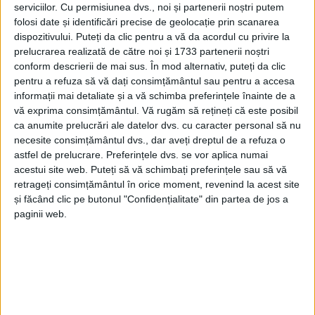
serviciilor.
Cu permisiunea dvs., noi și partenerii noștri putem
folosi date și identificări precise de geolocație prin scanarea
dispozitivului. Puteți da clic pentru a vă da acordul cu privire la
prelucrarea realizată de către noi și 1733 partenerii noștri
conform descrierii de mai sus. În mod alternativ, puteți da clic
pentru a refuza să vă dați consimțământul sau pentru a accesa
informații mai detaliate și a vă schimba preferințele înainte de a
vă exprima consimțământul.
Vă rugăm să rețineți că este posibil
ca anumite prelucrări ale datelor dvs. cu caracter personal să nu
necesite consimțământul dvs., dar aveți dreptul de a refuza o
astfel de prelucrare. Preferințele dvs. se vor aplica numai
acestui site web. Puteți să vă schimbați preferințele sau să vă
retrageți consimțământul în orice moment, revenind la acest site
și făcând clic pe butonul "Confidențialitate" din partea de jos a
paginii web.
„La
Pedagogic
lucrarea este finalizată, doar că mai
există câteva imperfecțiuni pe care le-a constatat