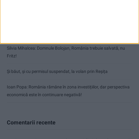
Cum a rămas procurorul Bucurică fără drept de port armă
Natural sau artificial, chiar nu stăm bine cu sporul
Silvia Mihalcea: Domnule Bolojan, România trebuie salvată, nu
Fritz!
Și băut, și cu permisul suspendat, la volan prin Reșița
Ioan Popa: România rămâne în zona investițiilor, dar perspectiva
economică este în continuare negativă!
Comentarii recente