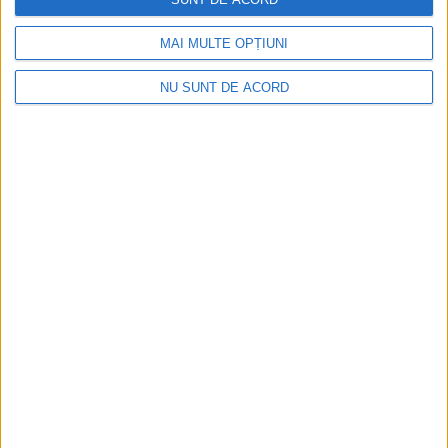
MAI MULTE OPȚIUNI
NU SUNT DE ACORD
Și băut, și cu permisul suspendat, la volan prin
Reșița
2026-08-10