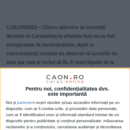
CARANSEBEȘ – Câteva obiective de investiții
derulate în Caransebeș în ultimele luni nu au fost
recepționate de municipalitate, după ce
reprezentanții acesteia au observat că lucrările nu
sunt așa cum ar trebui să fie. E cazul fațadei de la
Colegiul Național „C.D. Loga”, dar și de locul de joacă
din Parcul Dragalina, în ambele cazuri constructorul
având termen de maxim o lună să remedieze
Pentru noi, confidențialitatea dvs.
este importantă
problemele apărute!
Noi și
parteneri
i noștri stocăm și/sau accesăm informații pe un
dispozitiv, cum ar fi cookie-urile, și procesăm date personale,
cum ar fi identificatori unici și informații standard trimise de un
dispozitiv pentru publicitate și conținut personalizate, măsurarea
reclamelor și a conținutului, cercetarea audienței și dezvoltarea