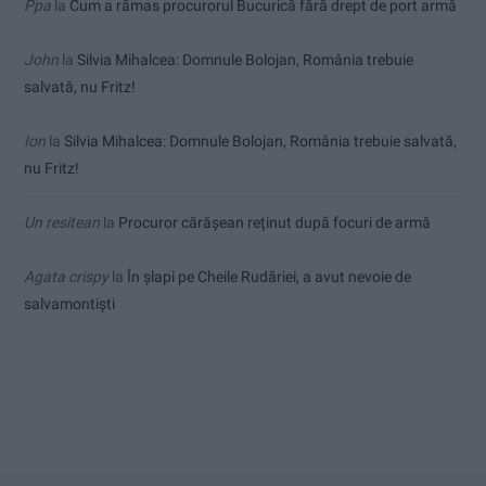
Ppa
la
Cum a rămas procurorul Bucurică fără drept de port armă
John
la
Silvia Mihalcea: Domnule Bolojan, România trebuie
salvată, nu Fritz!
Ion
la
Silvia Mihalcea: Domnule Bolojan, România trebuie salvată,
nu Fritz!
Un resitean
la
Procuror cărășean reținut după focuri de armă
Agata crispy
la
În șlapi pe Cheile Rudăriei, a avut nevoie de
salvamontiști