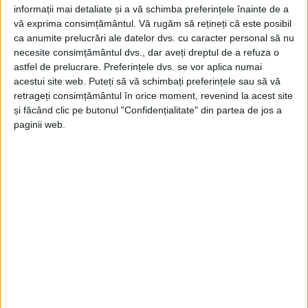
informații mai detaliate și a vă schimba preferințele înainte de a
Andrei
, cu Ford Kuga gri – mereu amabil și
vă exprima consimțământul.
Vă rugăm să rețineți că este posibil
ca anumite prelucrări ale datelor dvs. cu caracter personal să nu
politicos, gata să-ți facă ziua mai bună cu
necesite consimțământul dvs., dar aveți dreptul de a refuza o
un zâmbet.
astfel de prelucrare. Preferințele dvs. se vor aplica numai
acestui site web. Puteți să vă schimbați preferințele sau să vă
retrageți consimțământul în orice moment, revenind la acest site
Lavinia Cristina
, cu Opel Astra roșu –
și făcând clic pe butonul "Confidențialitate" din partea de jos a
paginii web.
vocea ei caldă și atitudinea prietenoasă
îți luminează orice drum.
Sebastian
, cu Dacia Logan neagră –
politicos, empatic și mereu gata să
asculte.
Cosmin Ivașcu
, un exemplu de