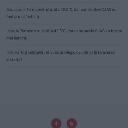
Sauvage
la
Termometrul arăta 42,5°C, dar controalele CJAS au
fost și mai fierbinți
Jean
la
Termometrul arăta 42,5°C, dar controalele CJAS au fost și
mai fierbinți
uctm
la
Toți cetățenii vor avea privilegiu de primar la refacerea
străzilor!