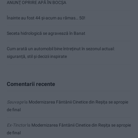
ANUNŢ OPRIRE APĂ ÎN BOCȘA
Înainte au fost 44 și-acum au rămas… 50!
Seceta hidrologică se agravează în Banat
Cum arată un automobil bine întreținut în sezonul actual:
siguranță, stil și decizii inspirate
Comentarii recente
Sauvage
la
Modernizarea Fântânii Cinetice din Reșița se apropie
de final
Ex-Tinctor
la
Modernizarea Fântânii Cinetice din Reșița se apropie
de final