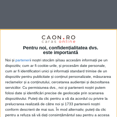
Pentru noi, confidențialitatea dvs.
este importantă
Noi și
parteneri
i noștri stocăm și/sau accesăm informații pe un
dispozitiv, cum ar fi cookie-urile, și procesăm date personale,
cum ar fi identificatori unici și informații standard trimise de un
dispozitiv pentru publicitate și conținut personalizate, măsurarea
Povestea
Bolt
în
Reșița
este, în primul rând, despre
reclamelor și a conținutului, cercetarea audienței și dezvoltarea
oameni. Despre profesioniști dedicați, care fac mai
serviciilor.
Cu permisiunea dvs., noi și partenerii noștri putem
mult decât să conducă:
creează momente frumoase
folosi date și identificări precise de geolocație prin scanarea
dispozitivului. Puteți da clic pentru a vă da acordul cu privire la
și dau o notă personală fiecărei curse
. Printre aceștia
prelucrarea realizată de către noi și 1733 partenerii noștri
se numără:
conform descrierii de mai sus. În mod alternativ, puteți da clic
pentru a refuza să vă dați consimțământul sau pentru a accesa