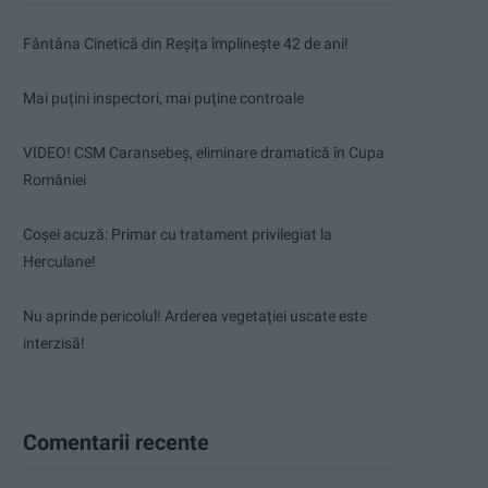
Fântâna Cinetică din Reșița împlinește 42 de ani!
Mai puțini inspectori, mai puține controale
VIDEO! CSM Caransebeș, eliminare dramatică în Cupa
României
Coșei acuză: Primar cu tratament privilegiat la
Herculane!
Nu aprinde pericolul! Arderea vegetației uscate este
interzisă!
Comentarii recente