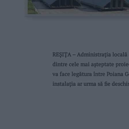
REȘIȚA – Administrația locală 
dintre cele mai așteptate proi
va face legătura între Poiana Go
instalația ar urma să fie deschi