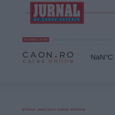
Fântâna Cinetică din Reșița împlinește 42 
ULTIMELE ȘTIRI
ŞTIRILE JUDEŢULUI CARAŞ-SEVERIN