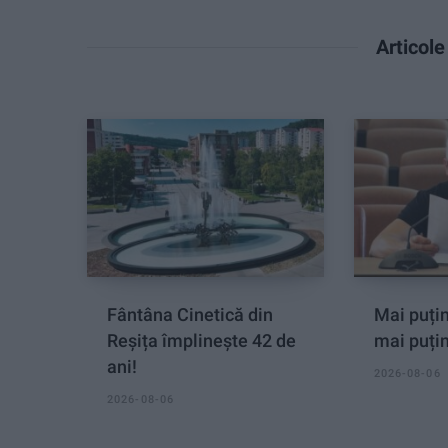
Articol
Fântâna Cinetică din
Mai puțin
Reșița împlinește 42 de
mai puți
ani!
2026-08-06
2026-08-06