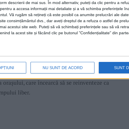
form descrierii de mai sus. În mod alternativ, puteți da clic pentru a refu
entru a accesa informații mai detaliate și a vă schimba preferințele în
at stadiul actual al lucrărilor: „Materialele
ntul.
Vă rugăm să rețineți că este posibil ca anumite prelucrări ale date
te consimțământul dvs., dar aveți dreptul de a refuza o astfel de prelu
și pe
stadionul CSM Reșița
. Montarea se face
umai acestui site web. Puteți să vă schimbați preferințele sau să vă ret
nind la acest site și făcând clic pe butonul "Confidențialitate" din parte
erifica dacă toate componentele se potrivesc.
ară probleme în timpul montajului final. Dacă
în iulie ar trebui să fie gata.“
OPȚIUNI
NU SUNT DE ACORD
SUNT 
ăți ca o piesă importantă în strategia de
 a orașului, care încearcă să se reinventeze ca
mpului liber.