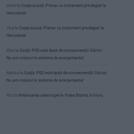
Dorin
la
Coșei acuză: Primar cu tratament privilegiat la
Herculane!
Tica
la
Coșei acuză: Primar cu tratament privilegiat la
Herculane!
Dinu
la
Gaiţă: PSD este lipsit de consecvență! Gârtoi:
Nu am crescut în sisteme de aranjamente!
Marius
la
Gaiţă: PSD este lipsit de consecvență! Gârtoi:
Nu am crescut în sisteme de aranjamente!
Raz
la
Relansarea siderurgiei în Valea Bistrei, în lucru