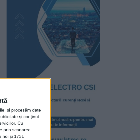
ntă
rile, și procesăm date
ublicitate și conținut
viciilor.
Cu
ție prin scanarea
e noi și 1731