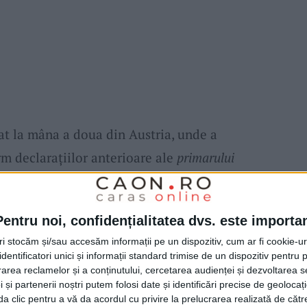
at la mâna a doua din Austria, unde a
rm declarațiilor anterioare ale
primarului
at la aproximativ 250.000 de euro și
viitor
parc de aventură
menit să crească
Pentru noi, confidențialitatea dvs. este importa
 pe
Bârzava
pentru tineri. În aceeași zonă,
tri stocăm și/sau accesăm informații pe un dispozitiv, cum ar fi cookie-u
najarea unei
tiroliene,
a unui punct de
bungee
dentificatori unici și informații standard trimise de un dispozitiv pentru p
rea reclamelor și a conținutului, cercetarea audienței și dezvoltarea ser
rare
, conturând astfel un pol de agrement
 și partenerii noștri putem folosi date și identificări precise de geoloca
dolescenților.
i da clic pentru a vă da acordul cu privire la prelucrarea realizată de cătr