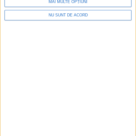
MAI MULTE OPȚIUNI
NU SUNT DE ACORD
Pe toate șantierele se lucrează cu spor
2026-08-06