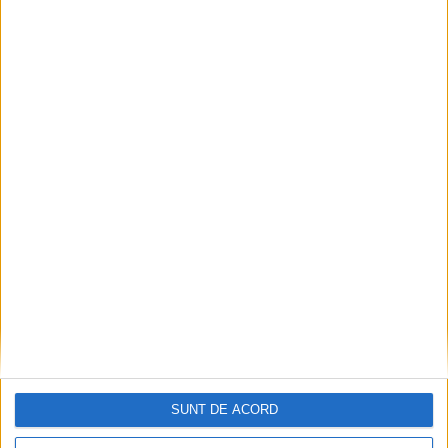
Articole recomandate
SUNT DE ACORD