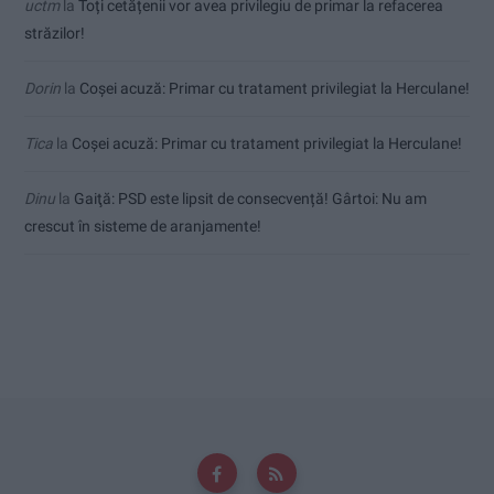
uctm
la
Toți cetățenii vor avea privilegiu de primar la refacerea
străzilor!
Dorin
la
Coșei acuză: Primar cu tratament privilegiat la Herculane!
Tica
la
Coșei acuză: Primar cu tratament privilegiat la Herculane!
Dinu
la
Gaiţă: PSD este lipsit de consecvență! Gârtoi: Nu am
crescut în sisteme de aranjamente!