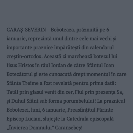
CARAȘ-SEVERIN – Boboteaza, prăznuită pe 6
ianuarie, reprezintă unul dintre cele mai vechi și
importante praznice împărătești din calendarul
creștin-ortodox. Această zi marchează botezul lui
Iisus Hristos în râul Iordan de către Sfântul Ioan
Botezătorul și este cunoscută drept momentul în care
Sfânta Treime a fost revelată pentru prima dată:
Tatăl prin glasul venit din cer, Fiul prin prezența Sa,
și Duhul Sfânt sub forma porumbelului! La praznicul
Bobotezei, luni, 6 ianuarie, Preasfințitul Părinte
Episcop Lucian, slujește la
Catedrala episcopală
„Învierea Domnului” Caransebeş!