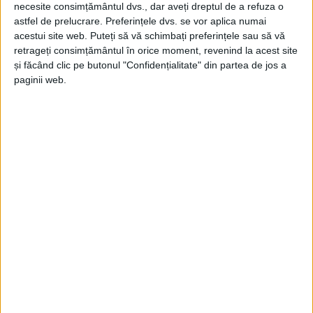
necesite consimțământul dvs., dar aveți dreptul de a refuza o
astfel de prelucrare. Preferințele dvs. se vor aplica numai
acestui site web. Puteți să vă schimbați preferințele sau să vă
Boboteaza
simbolizează începutul misiunii publice a
retrageți consimțământul în orice moment, revenind la acest site
lui
Iisus
și chemarea credincioșilor la curățirea
și făcând clic pe butonul "Confidențialitate" din partea de jos a
sufletească și la viața întru Dumnezeu. Prin
botezul
paginii web.
lui Hristos
, apele au fost sfințite, iar întregul univers
a fost binecuvântat. În tradiția creștină, această zi
este un prilej de purificare și reînnoire spirituală.
În timpul slujbei, se oficiază sfințirea mare a apei,
numită
Agheasma Mare
, considerată un dar divin.
Spre deosebire de
Agheasma Mică
, care se săvârșește
frecvent în timpul anului,
Agheasma Mare
are un
caracter unic și este consumată doar în zilele
speciale sau în situații deosebite.