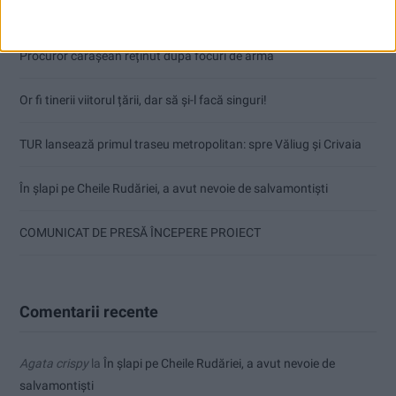
Articole recente
Procuror cărășean reținut după focuri de armă
Or fi tinerii viitorul țării, dar să și-l facă singuri!
TUR lansează primul traseu metropolitan: spre Văliug și Crivaia
În șlapi pe Cheile Rudăriei, a avut nevoie de salvamontiști
COMUNICAT DE PRESĂ ÎNCEPERE PROIECT
Comentarii recente
Agata crispy
la
În șlapi pe Cheile Rudăriei, a avut nevoie de
salvamontiști