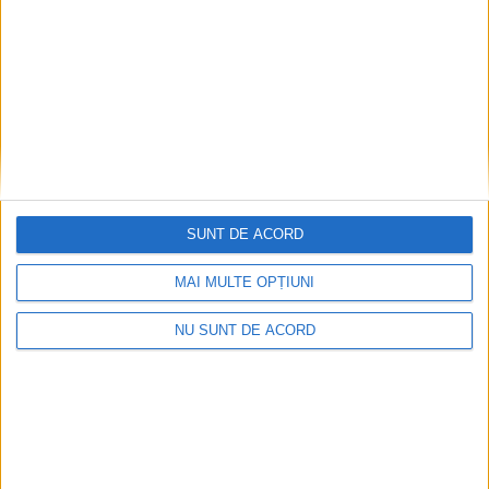
2026-08-10
SUNT DE ACORD
MAI MULTE OPȚIUNI
NU SUNT DE ACORD
Or fi tinerii viitorul țării, dar să și-l facă singuri!
2026-08-10