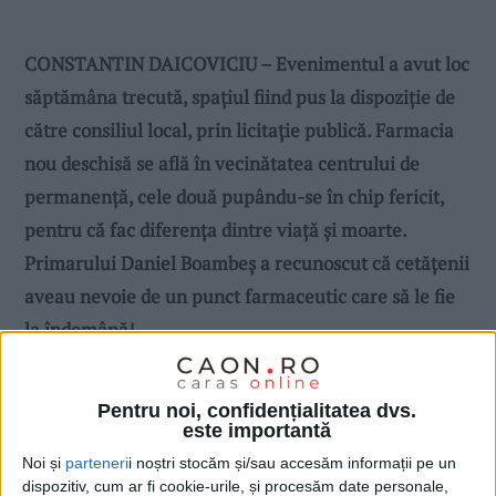
CONSTANTIN DAICOVICIU – Evenimentul a avut loc
săptămâna trecută, spaţiul fiind pus la dispoziţie de
către consiliul local, prin licitaţie publică. Farmacia
nou deschisă se află în vecinătatea centrului de
permanenţă, cele două pupându-se în chip fericit,
pentru că fac diferenţa dintre viaţă şi moarte.
Primarului Daniel Boambeş a recunoscut că cetăţenii
aveau nevoie de un punct farmaceutic care să le fie
la îndemână!
Pentru noi, confidențialitatea dvs.
este importantă
Noi și
parteneri
i noștri stocăm și/sau accesăm informații pe un
dispozitiv, cum ar fi cookie-urile, și procesăm date personale,