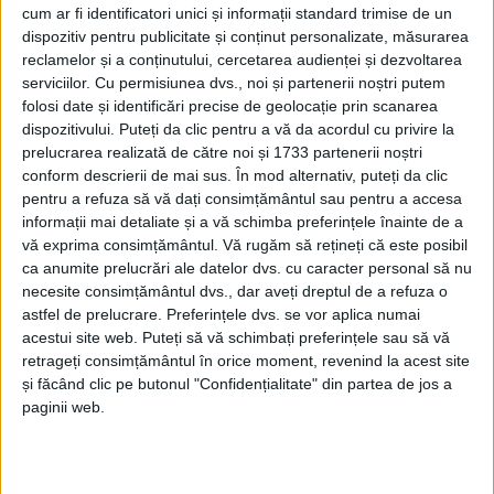
cum ar fi identificatori unici și informații standard trimise de un
dispozitiv pentru publicitate și conținut personalizate, măsurarea
reclamelor și a conținutului, cercetarea audienței și dezvoltarea
serviciilor.
Cu permisiunea dvs., noi și partenerii noștri putem
folosi date și identificări precise de geolocație prin scanarea
dispozitivului. Puteți da clic pentru a vă da acordul cu privire la
prelucrarea realizată de către noi și 1733 partenerii noștri
conform descrierii de mai sus. În mod alternativ, puteți da clic
pentru a refuza să vă dați consimțământul sau pentru a accesa
informații mai detaliate și a vă schimba preferințele înainte de a
vă exprima consimțământul.
Vă rugăm să rețineți că este posibil
ca anumite prelucrări ale datelor dvs. cu caracter personal să nu
necesite consimțământul dvs., dar aveți dreptul de a refuza o
astfel de prelucrare. Preferințele dvs. se vor aplica numai
acestui site web. Puteți să vă schimbați preferințele sau să vă
retrageți consimțământul în orice moment, revenind la acest site
și făcând clic pe butonul "Confidențialitate" din partea de jos a
paginii web.
Dacă în oraşe
farmaciile
se înghesuie unele lângă
altele fiind, uneori, bătaie pe fidelizarea clienţilor, nu