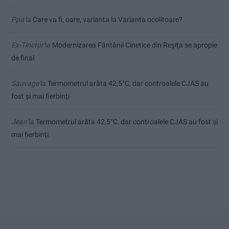
Ppa
la
Care va fi, oare, varianta la Varianta ocolitoare?
Ex-Tinctor
la
Modernizarea Fântânii Cinetice din Reșița se apropie
de final
Sauvage
la
Termometrul arăta 42,5°C, dar controalele CJAS au
fost și mai fierbinți
Jean
la
Termometrul arăta 42,5°C, dar controalele CJAS au fost și
mai fierbinți