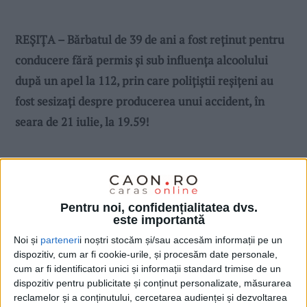
REȘIȚA – Bărbatul de 39 de ani a fost reținut pentru
conducere fără permis și sub influența alcoolului
după un apel la 112, prin care polițiștii reșițeni au
fost sesizați despre producerea unui accident, în
seara de 21 iulie, la 19.59!
Pentru noi, confidențialitatea dvs.
este importantă
Noi și
parteneri
i noștri stocăm și/sau accesăm informații pe un
dispozitiv, cum ar fi cookie-urile, și procesăm date personale,
cum ar fi identificatori unici și informații standard trimise de un
dispozitiv pentru publicitate și conținut personalizate, măsurarea
reclamelor și a conținutului, cercetarea audienței și dezvoltarea