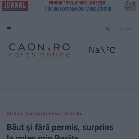
S
e
a
r
c
h
f
ŞTIRILE JUDEŢULUI CARAŞ-SEVERIN
o
Băut și fără permis, surprins
r
la volan prin Reșița