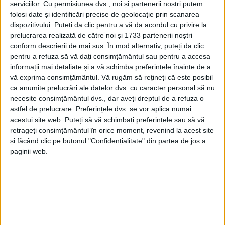
serviciilor.
Cu permisiunea dvs., noi și partenerii noștri putem
folosi date și identificări precise de geolocație prin scanarea
dispozitivului. Puteți da clic pentru a vă da acordul cu privire la
prelucrarea realizată de către noi și 1733 partenerii noștri
conform descrierii de mai sus. În mod alternativ, puteți da clic
pentru a refuza să vă dați consimțământul sau pentru a accesa
informații mai detaliate și a vă schimba preferințele înainte de a
vă exprima consimțământul.
Vă rugăm să rețineți că este posibil
ca anumite prelucrări ale datelor dvs. cu caracter personal să nu
necesite consimțământul dvs., dar aveți dreptul de a refuza o
astfel de prelucrare. Preferințele dvs. se vor aplica numai
acestui site web. Puteți să vă schimbați preferințele sau să vă
retrageți consimțământul în orice moment, revenind la acest site
Accidentul
a fost fără victime, iar oamenii legii au
și făcând clic pe butonul "Confidențialitate" din partea de jos a
putut afla că protagonistul incidentului, care
paginii web.
conducea un
autoturism
pe
Calea Timișoarei
din
municipiu, ar fi lovit două autovehicule parcate
regulamentar.