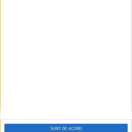
Parcul Tricolorului, de mai bine de jumătate de an
în șantier
2026-08-08
SUNT DE ACORD