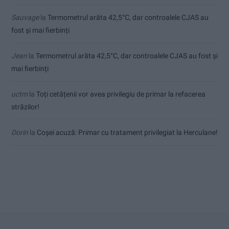
Sauvage
la
Termometrul arăta 42,5°C, dar controalele CJAS au
fost și mai fierbinți
Jean
la
Termometrul arăta 42,5°C, dar controalele CJAS au fost și
mai fierbinți
uctm
la
Toți cetățenii vor avea privilegiu de primar la refacerea
străzilor!
Dorin
la
Coșei acuză: Primar cu tratament privilegiat la Herculane!