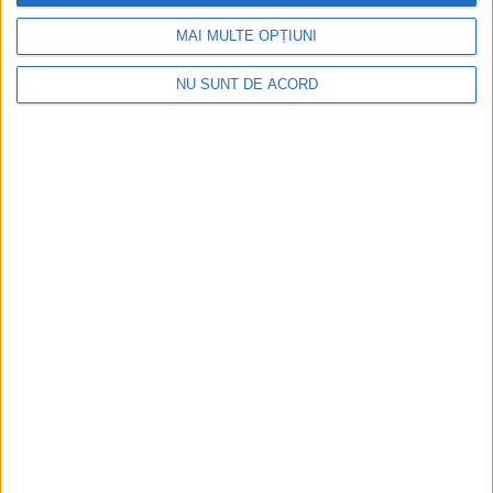
MAI MULTE OPȚIUNI
NU SUNT DE ACORD
Care va fi, oare, varianta la Varianta ocolitoare?
2026-08-08
Arhive