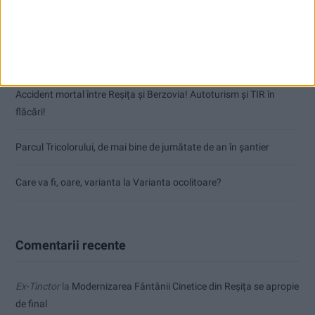
Dorinel Munteanu: Am câștigat prin muncă și implicare totală!
CSM Reșița a rezolvat meciul în două minute și a plecat cu toate
punctele de la Satu Mare
Accident mortal între Reșița și Berzovia! Autoturism și TIR în
flăcări!
Parcul Tricolorului, de mai bine de jumătate de an în șantier
Care va fi, oare, varianta la Varianta ocolitoare?
Comentarii recente
Ex-Tinctor
la
Modernizarea Fântânii Cinetice din Reșița se apropie
de final