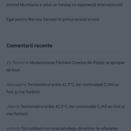
Dorinel Munteanu a adus un fundaș cu experiență internațională
Egal pentru Narcisa Zervești în primul amical al verii
Comentarii recente
Ex-Tinctor
la
Modernizarea Fântânii Cinetice din Reșița se apropie
de final
Sauvage
la
Termometrul arăta 42,5°C, dar controalele CJAS au
fost și mai fierbinți
Jean
la
Termometrul arăta 42,5°C, dar controalele CJAS au fost și
mai fierbinți
uctm
la
Toți cetățenii vor avea privilegiu de primar la refacerea