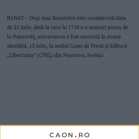
BANAT – Deși ziua Banatului este considerată data
de 21 iulie, dată la care în 1718 s-a semnat pacea de
la Pojarevăț, aniversarea a fost marcată în avans
sâmbătă, 15 iulie, la sediul Casei de Presă și Editură
„Libertatea” (CPEL) din Panciova, Serbia!