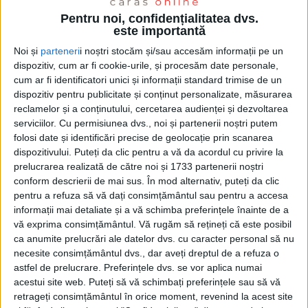
Pentru noi, confidențialitatea dvs.
este importantă
Noi și
parteneri
i noștri stocăm și/sau accesăm informații pe un
dispozitiv, cum ar fi cookie-urile, și procesăm date personale,
cum ar fi identificatori unici și informații standard trimise de un
dispozitiv pentru publicitate și conținut personalizate, măsurarea
reclamelor și a conținutului, cercetarea audienței și dezvoltarea
serviciilor.
Cu permisiunea dvs., noi și partenerii noștri putem
folosi date și identificări precise de geolocație prin scanarea
dispozitivului. Puteți da clic pentru a vă da acordul cu privire la
prelucrarea realizată de către noi și 1733 partenerii noștri
conform descrierii de mai sus. În mod alternativ, puteți da clic
Oameni de cultură din județ au participat la
pentru a refuza să vă dați consimțământul sau pentru a accesa
evenimentul desfășurat sub genericul „Sărbătorim
informații mai detaliate și a vă schimba preferințele înainte de a
vă exprima consimțământul.
Vă rugăm să rețineți că este posibil
împreună, prieteni din
Banatul Montan
în vizită la
ca anumite prelucrări ale datelor dvs. cu caracter personal să nu
prietenii din
Banatul Sârbesc
”. A fost un bun prilej
necesite consimțământul dvs., dar aveți dreptul de a refuza o
pentru a strânge legăturile culturale între cele două
astfel de prelucrare. Preferințele dvs. se vor aplica numai
acestui site web. Puteți să vă schimbați preferințele sau să vă
părți ale
Banatului.
retrageți consimțământul în orice moment, revenind la acest site