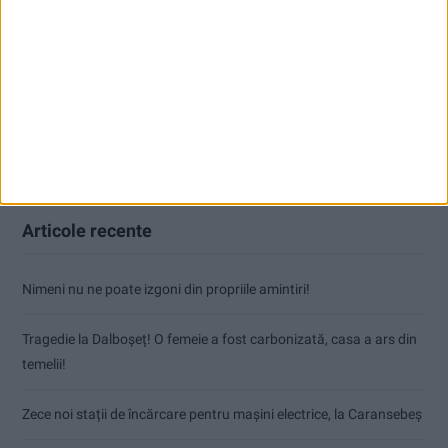
Articole recente
Nimeni nu ne poate izgoni din propriile amintiri!
Tragedie la Dalboşeț! O femeie a fost carbonizată, casa a ars din
temelii!
Zece noi stații de încărcare pentru mașini electrice, la Caransebeș