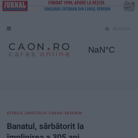
S
e
a
r
c
h
f
ŞTIRILE JUDEŢULUI CARAŞ-SEVERIN
o
Banatul, sărbătorit la
r
împlinirea a 305 ani