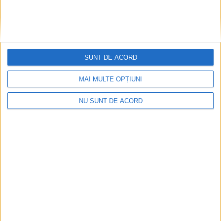
SUNT DE ACORD
MAI MULTE OPȚIUNI
Nimeni nu ne poate izgoni din propriile amintiri!
NU SUNT DE ACORD
2026-08-09