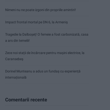
Nimeni nu ne poate izgoni din propriile amintiri!
Impact frontal mortal pe DN 6, la Armeniș
Tragedie la Dalboşeț! O femeie a fost carbonizată, casa
a ars din temelii!
Zece noi stații de încărcare pentru mașini electrice, la
Caransebeș
Dorinel Munteanu a adus un fundaș cu experiență
internațională
Comentarii recente