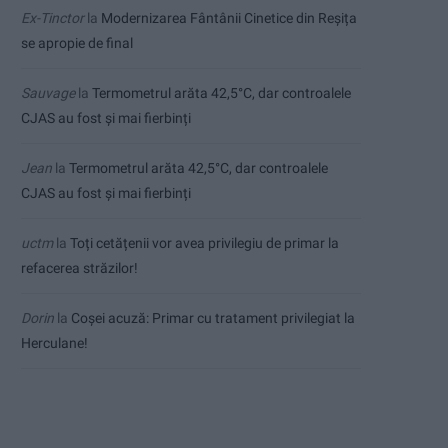
Ex-Tinctor
la
Modernizarea Fântânii Cinetice din Reșița
se apropie de final
Sauvage
la
Termometrul arăta 42,5°C, dar controalele
CJAS au fost și mai fierbinți
Jean
la
Termometrul arăta 42,5°C, dar controalele
CJAS au fost și mai fierbinți
uctm
la
Toți cetățenii vor avea privilegiu de primar la
refacerea străzilor!
Dorin
la
Coșei acuză: Primar cu tratament privilegiat la
Herculane!