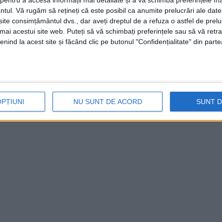
entru a accesa informații mai detaliate și a vă schimba preferințele în
ntul.
Vă rugăm să rețineți că este posibil ca anumite prelucrări ale date
te consimțământul dvs., dar aveți dreptul de a refuza o astfel de prelu
umai acestui site web. Puteți să vă schimbați preferințele sau să vă ret
nind la acest site și făcând clic pe butonul "Confidențialitate" din parte
OPȚIUNI
NU SUNT DE ACORD
SUNT 