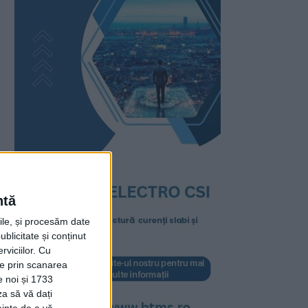
ntă
rile, și procesăm date
ublicitate și conținut
viciilor.
Cu
ție prin scanarea
e noi și 1733
za să vă dați