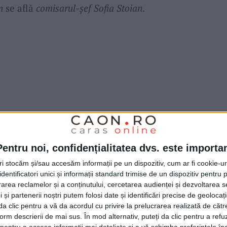
n
se află
comisarul-şef Sofia Stoian
.
Pentru noi, confidențialitatea dvs. este importa
tri stocăm și/sau accesăm informații pe un dispozitiv, cum ar fi cookie-u
dentificatori unici și informații standard trimise de un dispozitiv pentru p
rea reclamelor și a conținutului, cercetarea audienței și dezvoltarea ser
 și partenerii noștri putem folosi date și identificări precise de geoloca
i da clic pentru a vă da acordul cu privire la prelucrarea realizată de cătr
form descrierii de mai sus. În mod alternativ, puteți da clic pentru a refu