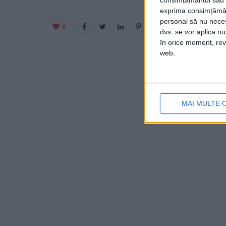
consimțământul sau p
exprima consimțămâ
personal să nu necesi
0
dvs. se vor aplica n
în orice moment, reve
web.
MAI MULTE 