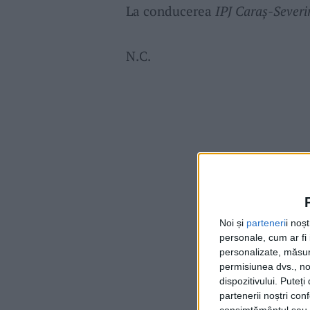
La conducerea
IPJ Caraş-Severi
N.C.
Noi și
parteneri
i noș
personale, cum ar fi i
personalizate, măsura
permisiunea dvs., noi
dispozitivului. Puteț
partenerii noștri con