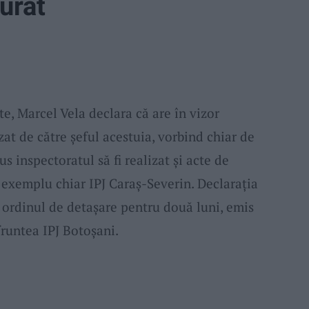
curat
, Marcel Vela declara că are în vizor
zat de către şeful acestuia, vorbind chiar de
us inspectoratul să fi realizat și acte de
d exemplu chiar IPJ Caraş-Severin. Declaraţia
 ordinul de detaşare pentru două luni, emis
fruntea IPJ Botoşani.