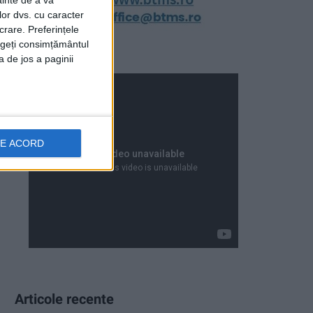
ainte de a vă
lor dvs. cu caracter
crare. Preferințele
rageți consimțământul
a de jos a paginii
DE ACORD
Articole recente