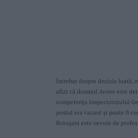
Întrebat despre decizia luată,
m
aflat că domnul
Avram
este det
competenţa Inspectoratului Gen
postul era vacant şi poate fi c
Botoşani este nevoie de profesi