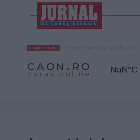
Impact frontal mortal pe DN 6, la Armeniș
ULTIMELE ȘTIRI