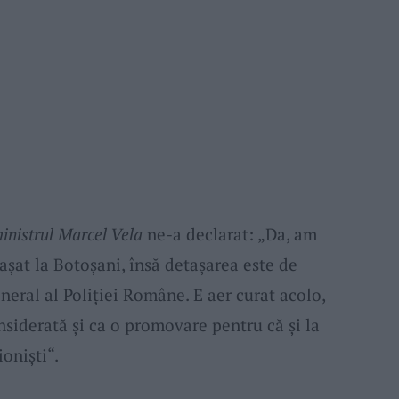
inistrul Marcel Vela
ne-a declarat: „Da, am
aşat la Botoşani, însă detaşarea este de
eral al Poliţiei Române. E aer curat acolo,
onsiderată şi ca o promovare pentru că şi la
onişti“.