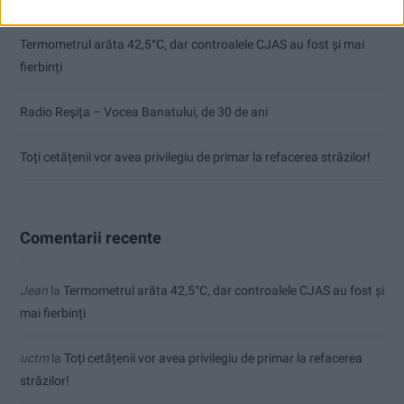
Termometrul arăta 42,5°C, dar controalele CJAS au fost și mai
fierbinți
Radio Reșița – Vocea Banatului, de 30 de ani
Toți cetățenii vor avea privilegiu de primar la refacerea străzilor!
Comentarii recente
Jean
la
Termometrul arăta 42,5°C, dar controalele CJAS au fost și
mai fierbinți
uctm
la
Toți cetățenii vor avea privilegiu de primar la refacerea
străzilor!