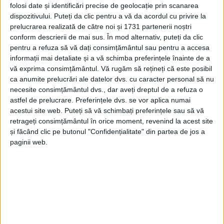
folosi date și identificări precise de geolocație prin scanarea
dispozitivului. Puteți da clic pentru a vă da acordul cu privire la
prelucrarea realizată de către noi și 1731 partenerii noștri
conform descrierii de mai sus. În mod alternativ, puteți da clic
pentru a refuza să vă dați consimțământul sau pentru a accesa
informații mai detaliate și a vă schimba preferințele înainte de a
vă exprima consimțământul.
Vă rugăm să rețineți că este posibil
ca anumite prelucrări ale datelor dvs. cu caracter personal să nu
necesite consimțământul dvs., dar aveți dreptul de a refuza o
astfel de prelucrare. Preferințele dvs. se vor aplica numai
Totul s-a întâmplat duminică, 15 februarie, în jurul
acestui site web. Puteți să vă schimbați preferințele sau să vă
orei 22.30, când
jandarmul
aflat în serviciul de
pază la
retrageți consimțământul în orice moment, revenind la acest site
și făcând clic pe butonul "Confidențialitate" din partea de jos a
Trezoreria Oțelu Roșu, sg.maj. Alexandru-Ioan
paginii web.
Adamescu
, a observat autoturismul în care se aflau
trei persoane, care era cuprins de flăcări la doar 5
metri de obiectivul pe care-l păzea.
„Fără a ezita, subofițerul, încadrat la
Detașamentul de