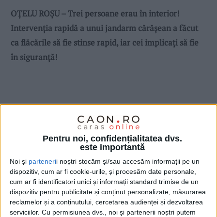
OȚELU ROȘU – Trei persoane erau în interior!
Intervenția rapidă a unui jandarm cărășean a făcut
ca flăcările să fie stinse rapid, iar cei implicați să fie
în siguranță!
Pentru noi, confidențialitatea dvs.
este importantă
Noi și
parteneri
i noștri stocăm și/sau accesăm informații pe un
dispozitiv, cum ar fi cookie-urile, și procesăm date personale,
cum ar fi identificatori unici și informații standard trimise de un
dispozitiv pentru publicitate și conținut personalizate, măsurarea
reclamelor și a conținutului, cercetarea audienței și dezvoltarea
serviciilor.
Cu permisiunea dvs., noi și partenerii noștri putem