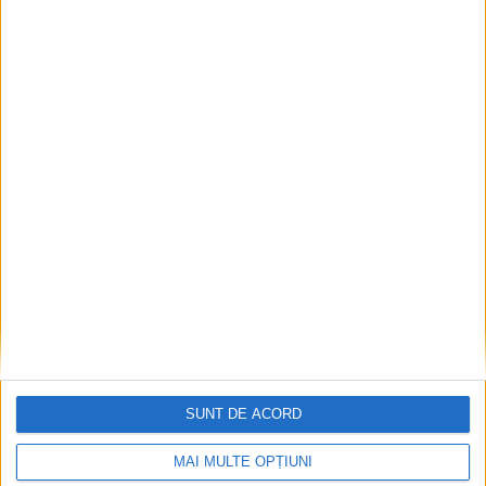
CSM Reșița, primul examen în deplasare! Dorinel
Munteanu cere concentrare totală!
2026-08-06
SUNT DE ACORD
MAI MULTE OPȚIUNI