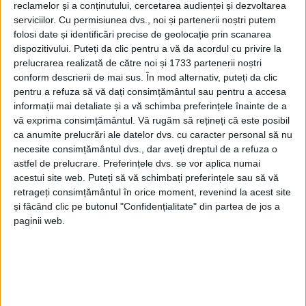
reclamelor și a conținutului, cercetarea audienței și dezvoltarea
serviciilor.
Cu permisiunea dvs., noi și partenerii noștri putem
folosi date și identificări precise de geolocație prin scanarea
dispozitivului. Puteți da clic pentru a vă da acordul cu privire la
prelucrarea realizată de către noi și 1733 partenerii noștri
conform descrierii de mai sus. În mod alternativ, puteți da clic
pentru a refuza să vă dați consimțământul sau pentru a accesa
informații mai detaliate și a vă schimba preferințele înainte de a
vă exprima consimțământul.
Vă rugăm să rețineți că este posibil
ca anumite prelucrări ale datelor dvs. cu caracter personal să nu
necesite consimțământul dvs., dar aveți dreptul de a refuza o
astfel de prelucrare. Preferințele dvs. se vor aplica numai
acestui site web. Puteți să vă schimbați preferințele sau să vă
retrageți consimțământul în orice moment, revenind la acest site
și făcând clic pe butonul "Confidențialitate" din partea de jos a
paginii web.
Excelența Sa a fost întâmpinat de Președintele
Consiliului de Administrație al companiei,
Adrian
Popescu
și de directorul general
Cristian Drinciu
. În
cadrul acestei întrevederi,
Ambasadorul Serbiei
s-a