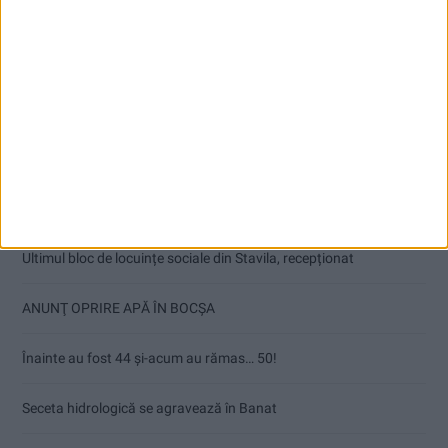
Articole recente
Doi studenți ai Universității „Aurel Vlaicu” din Arad, medaliați cu
aur la Cupa Mondială
Ultimul bloc de locuințe sociale din Stavila, recepționat
ANUNŢ OPRIRE APĂ ÎN BOCȘA
Înainte au fost 44 și-acum au rămas… 50!
Seceta hidrologică se agravează în Banat