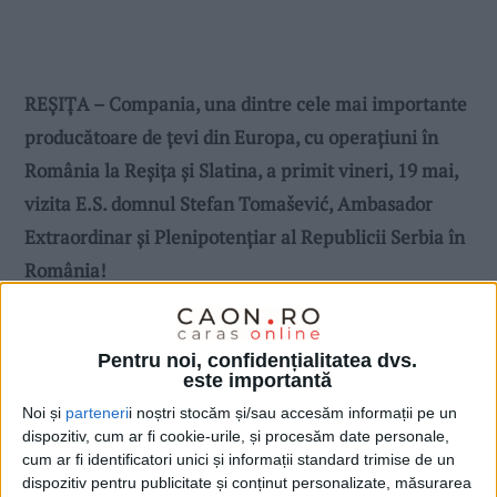
REŞIŢA – Compania, una dintre cele mai importante
producătoare de țevi din Europa, cu operațiuni în
România la Reșița și Slatina, a primit vineri, 19 mai,
vizita E.S. domnul Stefan Tomašević, Ambasador
Extraordinar şi Plenipotenţiar al Republicii Serbia în
România!
Pentru noi, confidențialitatea dvs.
este importantă
Noi și
parteneri
i noștri stocăm și/sau accesăm informații pe un
dispozitiv, cum ar fi cookie-urile, și procesăm date personale,
cum ar fi identificatori unici și informații standard trimise de un
dispozitiv pentru publicitate și conținut personalizate, măsurarea