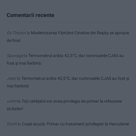
Comentarii recente
Ex-Tinctor
la
Modernizarea Fântânii Cinetice din Reșița se apropie
de final
Sauvage
la
Termometrul arăta 42,5°C, dar controalele CJAS au
fost și mai fierbinți
Jean
la
Termometrul arăta 42,5°C, dar controalele CJAS au fost și
mai fierbinți
uctm
la
Toți cetățenii vor avea privilegiu de primar la refacerea
străzilor!
Dorin
la
Coșei acuză: Primar cu tratament privilegiat la Herculane!