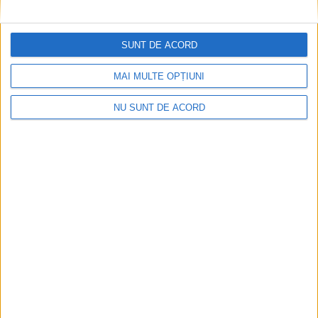
Ultimul bloc de locuințe sociale din Stavila,
SUNT DE ACORD
recepționat
2026-08-07
MAI MULTE OPȚIUNI
NU SUNT DE ACORD