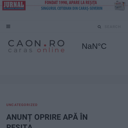
S
e
a
r
c
h
f
UNCATEGORIZED
o
ANUNȚ OPRIRE APĂ ÎN
r
REŞIŢA