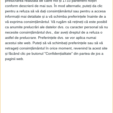
prelucrarea realizată de către noi și 1733 partenerii noștri
conform descrierii de mai sus. În mod alternativ, puteți da clic
SA la tel. 0255/215643 sau 0766341274.
pentru a refuza să vă dați consimțământul sau pentru a accesa
informații mai detaliate și a vă schimba preferințele înainte de a
vă exprima consimțământul.
Vă rugăm să rețineți că este posibil
ca anumite prelucrări ale datelor dvs. cu caracter personal să nu
necesite consimțământul dvs., dar aveți dreptul de a refuza o
astfel de prelucrare. Preferințele dvs. se vor aplica numai
acestui site web. Puteți să vă schimbați preferințele sau să vă
retrageți consimțământul în orice moment, revenind la acest site
și făcând clic pe butonul "Confidențialitate" din partea de jos a
paginii web.