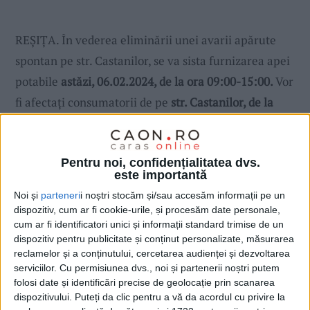
REȘIȚA. În vederea eliminării unei avarii apărute
spontan pe str. Castanilor, se va sista furnizarea apei
potabile
astăzi, 06.02.2024, de la ora 09:00-15:00.
Vor
fi afectaţi consumatorii de pe
str. Castanilor, de la
C+C până la intersecția cu str. Barbu Ștefănescu de la
Vrancea.
Pentru noi, confidențialitatea dvs.
Lucrarea va fi executată în intervalul orar specificat
este importantă
de către personalul SC
AquaCaraș
SA.
Noi și
parteneri
i noștri stocăm și/sau accesăm informații pe un
Ne cerem scuze consumatorilor noștri pentru
dispozitiv, cum ar fi cookie-urile, și procesăm date personale,
disconfortul creat de această oprire. La reluarea
cum ar fi identificatori unici și informații standard trimise de un
dispozitiv pentru publicitate și conținut personalizate, măsurarea
serviciului de alimentare cu apă potabilă, este posibil
reclamelor și a conținutului, cercetarea audienței și dezvoltarea
să apară apă tulbure la robinetele consumatorilor din
serviciilor.
Cu permisiunea dvs., noi și partenerii noștri putem
folosi date și identificări precise de geolocație prin scanarea
zonele menţionate. Dacă situaţia persistă vă rugăm
dispozitivului. Puteți da clic pentru a vă da acordul cu privire la
să contactați Dispeceratul Central al SC
AquaCaraş