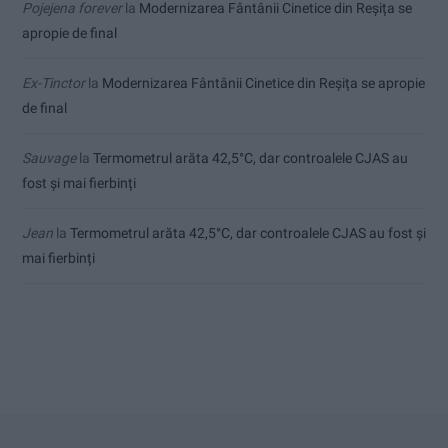
Pojejena forever
la
Modernizarea Fântânii Cinetice din Reșița se
apropie de final
Ex-Tinctor
la
Modernizarea Fântânii Cinetice din Reșița se apropie
de final
Sauvage
la
Termometrul arăta 42,5°C, dar controalele CJAS au
fost și mai fierbinți
Jean
la
Termometrul arăta 42,5°C, dar controalele CJAS au fost și
mai fierbinți