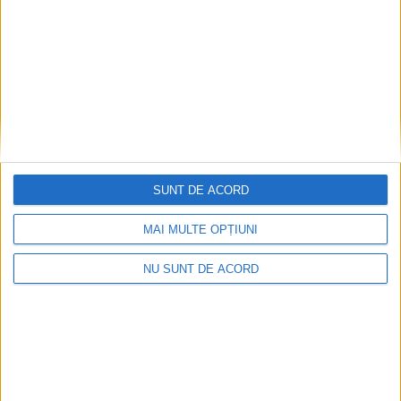
SUNT DE ACORD
MAI MULTE OPȚIUNI
Înainte au fost 44 și-acum au rămas… 50!
NU SUNT DE ACORD
2026-08-07
Arhive