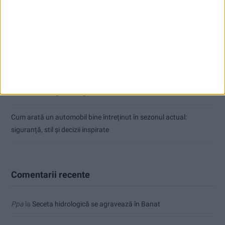
Ultimul bloc de locuințe sociale din Stavila, recepționat
ANUNŢ OPRIRE APĂ ÎN BOCȘA
Înainte au fost 44 și-acum au rămas… 50!
Seceta hidrologică se agravează în Banat
Cum arată un automobil bine întreținut în sezonul actual:
siguranță, stil și decizii inspirate
Comentarii recente
Ppa
la
Seceta hidrologică se agravează în Banat