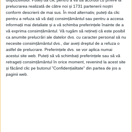
dispozitivului. Puteți da clic pentru a vă da acordul cu privire la
prelucrarea realizată de către noi și 1731 partenerii noștri
S.A la tel. 0255/215643 sau 0766341274 și Punctul de
conform descrierii de mai sus. În mod alternativ, puteți da clic
Lucru Caransebeș la tel. 0255/ 516321 sau
pentru a refuza să vă dați consimțământul sau pentru a accesa
informații mai detaliate și a vă schimba preferințele înainte de a
0722333735.
vă exprima consimțământul.
Vă rugăm să rețineți că este posibil
ca anumite prelucrări ale datelor dvs. cu caracter personal să nu
necesite consimțământul dvs., dar aveți dreptul de a refuza o
astfel de prelucrare. Preferințele dvs. se vor aplica numai
acestui site web. Puteți să vă schimbați preferințele sau să vă
retrageți consimțământul în orice moment, revenind la acest site
și făcând clic pe butonul "Confidențialitate" din partea de jos a
paginii web.