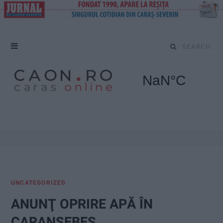
S
e
a
r
c
h
f
UNCATEGORIZED
o
ANUNŢ OPRIRE APĂ ÎN
r
CARANSEBEȘ