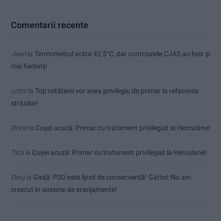
Comentarii recente
Jean
la
Termometrul arăta 42,5°C, dar controalele CJAS au fost și
mai fierbinți
uctm
la
Toți cetățenii vor avea privilegiu de primar la refacerea
străzilor!
Dorin
la
Coșei acuză: Primar cu tratament privilegiat la Herculane!
Tica
la
Coșei acuză: Primar cu tratament privilegiat la Herculane!
Dinu
la
Gaiţă: PSD este lipsit de consecvență! Gârtoi: Nu am
crescut în sisteme de aranjamente!