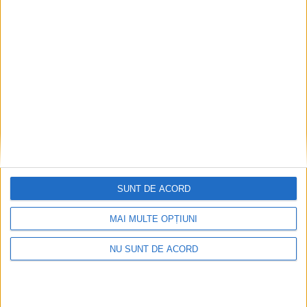
Munteanu cere concentrare totală!
2026-08-06
SUNT DE ACORD
MAI MULTE OPȚIUNI
NU SUNT DE ACORD
Termometrul arăta 42,5°C, dar controalele CJAS
au fost și mai fierbinți