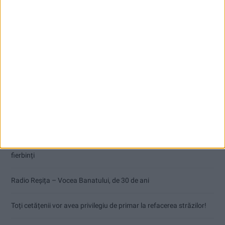
Articole recente
Pe toate șantierele se lucrează cu spor
CSM Reșița, primul examen în deplasare! Dorinel Munteanu cere
concentrare totală!
Termometrul arăta 42,5°C, dar controalele CJAS au fost și mai
fierbinți
Radio Reșița – Vocea Banatului, de 30 de ani
Toți cetățenii vor avea privilegiu de primar la refacerea străzilor!