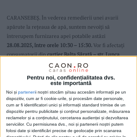
CARANSEBEȘ. În vederea remedierii unei avarii
apărute la rețeaua de apă, suntem nevoiți să
întrerupem furnizarea apei potabile astăzi
28.08.2025, între orele 10:30 – 15:30.
Vor fi afectaţi
consumatorii din
cartier Balta Sărată – str. Lunca
Grofului si operatorii economici.
Lucrarea va fi executată în intervalul orar specificat,
Pentru noi, confidențialitatea dvs.
de către personalul S.C. AQUACARAȘ S.A –Punct de
este importantă
Lucru Caransebeș. Ne cerem scuze consumatorilor
Noi și
parteneri
i noștri stocăm și/sau accesăm informații pe un
dispozitiv, cum ar fi cookie-urile, și procesăm date personale,
afectați de această oprire. La reluarea serviciului de
cum ar fi identificatori unici și informații standard trimise de un
alimentare cu apă potabilă, este posibil să apară apă
dispozitiv pentru publicitate și conținut personalizate, măsurarea
tulbure la robinetele consumatorilor din zonele
reclamelor și a conținutului, cercetarea audienței și dezvoltarea
serviciilor.
Cu permisiunea dvs., noi și partenerii noștri putem
menţionate. Dacă situaţia persistă vă rugăm să
folosi date și identificări precise de geolocație prin scanarea
contactați Dispeceratul Central al S.C. AQUACARAȘ