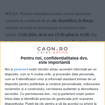
BOCȘA. Pentru remedierea unei avarii spontane
apărute la conducta de pe
str. Republicii, în Bocșa
,
suntem nevoiți să întrerupem furnizarea apei
astăzi:
17.06.2026
,
de la ora 13:30 până la 16:00
. Vor
fi afectați toți consumatorii din
Bocșa Română
(parțial)
.
Pentru noi, confidențialitatea dvs.
este importantă
Noi și
parteneri
i noștri stocăm și/sau accesăm informații pe un
dispozitiv, cum ar fi cookie-urile, și procesăm date personale,
cum ar fi identificatori unici și informații standard trimise de un
dispozitiv pentru publicitate și conținut personalizate, măsurarea
reclamelor și a conținutului, cercetarea audienței și dezvoltarea
serviciilor.
Cu permisiunea dvs., noi și partenerii noștri putem
folosi date și identificări precise de geolocație prin scanarea
dispozitivului. Puteți da clic pentru a vă da acordul cu privire la