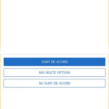
2026-08-06
SUNT DE ACORD
MAI MULTE OPȚIUNI
NU SUNT DE ACORD
Termometrul arăta 42,5°C, dar controalele CJAS
au fost și mai fierbinți
2026-08-06