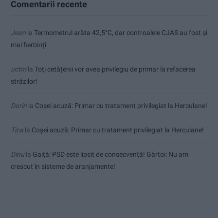
Comentarii recente
Jean
la
Termometrul arăta 42,5°C, dar controalele CJAS au fost și
mai fierbinți
uctm
la
Toți cetățenii vor avea privilegiu de primar la refacerea
străzilor!
Dorin
la
Coșei acuză: Primar cu tratament privilegiat la Herculane!
Tica
la
Coșei acuză: Primar cu tratament privilegiat la Herculane!
Dinu
la
Gaiţă: PSD este lipsit de consecvență! Gârtoi: Nu am
crescut în sisteme de aranjamente!