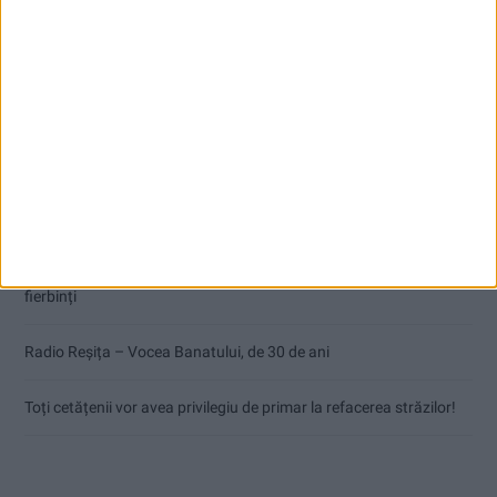
Articole recente
Pe toate șantierele se lucrează cu spor
CSM Reșița, primul examen în deplasare! Dorinel Munteanu cere
concentrare totală!
Termometrul arăta 42,5°C, dar controalele CJAS au fost și mai
fierbinți
Radio Reșița – Vocea Banatului, de 30 de ani
Toți cetățenii vor avea privilegiu de primar la refacerea străzilor!