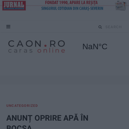
S
e
a
r
c
h
f
UNCATEGORIZED
o
ANUNȚ OPRIRE APĂ ÎN
r
BOCȘA