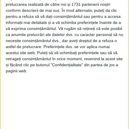
prelucrarea realizată de către noi și 1731 partenerii noștri
conform descrierii de mai sus. În mod alternativ, puteți da clic
pentru a refuza să vă dați consimțământul sau pentru a accesa
informații mai detaliate și a vă schimba preferințele înainte de a
vă exprima consimțământul.
Vă rugăm să rețineți că este posibil
ca anumite prelucrări ale datelor dvs. cu caracter personal să nu
necesite consimțământul dvs., dar aveți dreptul de a refuza o
astfel de prelucrare. Preferințele dvs. se vor aplica numai
acestui site web. Puteți să vă schimbați preferințele sau să vă
retrageți consimțământul în orice moment, revenind la acest site
și făcând clic pe butonul "Confidențialitate" din partea de jos a
paginii web.
Ne cerem scuze consumatorilor noștri pentru
disconfortul creat de această oprire. La reluarea
serviciului de alimentare cu apă potabilă, este posibil
să apară apă tulbure la robinetele consumatorilor din
zonele menţionate. Dacă situaţia persistă vă rugăm