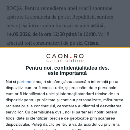
BOCȘA. Pentru remedierea unei avarii spontane
apărute la conducta de pe str. Republicii, suntem
nevoiți să întrerupem furnizarea apei
astăzi,
14.05.2026, de la ora 12:30 până la 15:00.
Vor fi
afectați toți consumatorii de pe
str. Crișan.
Ne cerem scuze consumatorilor noștri pentru
disconfortul creat de această oprire. La reluarea
Pentru noi, confidențialitatea dvs.
serviciului de alimentare cu apă potabilă, este posibil
este importantă
să apară apă tulbure la robinetele consumatorilor din
Noi și
parteneri
i noștri stocăm și/sau accesăm informații pe un
zonele menţionate. Dacă situaţia persistă vă rugăm
dispozitiv, cum ar fi cookie-urile, și procesăm date personale,
cum ar fi identificatori unici și informații standard trimise de un
să contactați Dispeceratul Central al AQUACARAȘ
dispozitiv pentru publicitate și conținut personalizate, măsurarea
S.A. la tel. 0255/215643 sau 0766341274 sau la
reclamelor și a conținutului, cercetarea audienței și dezvoltarea
Punctul de Lucru Bocșa la tel. 0255/5525034.
serviciilor.
Cu permisiunea dvs., noi și partenerii noștri putem
folosi date și identificări precise de geolocație prin scanarea
dispozitivului. Puteți da clic pentru a vă da acordul cu privire la