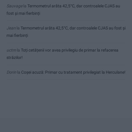
Sauvage
la
Termometrul arăta 42,5°C, dar controalele CJAS au
fost și mai fierbinți
Jean
la
Termometrul arăta 42,5°C, dar controalele CJAS au fost și
mai fierbinți
uctm
la
Toți cetățenii vor avea privilegiu de primar la refacerea
străzilor!
Dorin
la
Coșei acuză: Primar cu tratament privilegiat la Herculane!