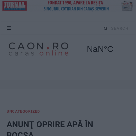
S
e
a
r
c
h
f
UNCATEGORIZED
o
ANUNŢ OPRIRE APĂ ÎN
r
BOCȘA