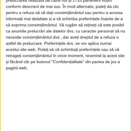
prelucrarea realizată de către noi și 1733 partenerii noștri
conform descrierii de mai sus. În mod alternativ, puteți da clic
pentru a refuza să vă dați consimțământul sau pentru a accesa
informații mai detaliate și a vă schimba preferințele înainte de a
vă exprima consimțământul.
Vă rugăm să rețineți că este posibil
ca anumite prelucrări ale datelor dvs. cu caracter personal să nu
necesite consimțământul dvs., dar aveți dreptul de a refuza o
astfel de prelucrare. Preferințele dvs. se vor aplica numai
acestui site web. Puteți să vă schimbați preferințele sau să vă
retrageți consimțământul în orice moment, revenind la acest site
și făcând clic pe butonul "Confidențialitate" din partea de jos a
paginii web.