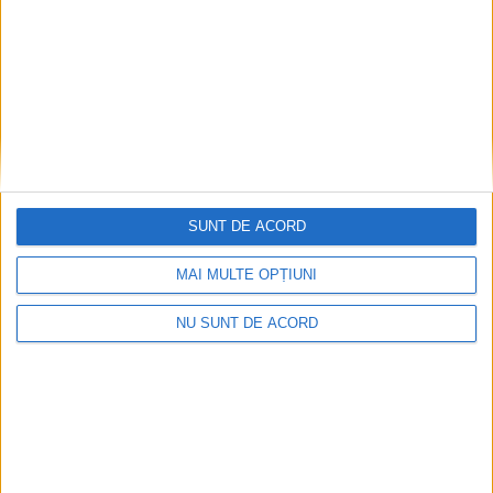
SUNT DE ACORD
Accident mortal între Reșița și Berzovia!
MAI MULTE OPȚIUNI
Autoturism și TIR în flăcări!
NU SUNT DE ACORD
2026-08-08
Arhive