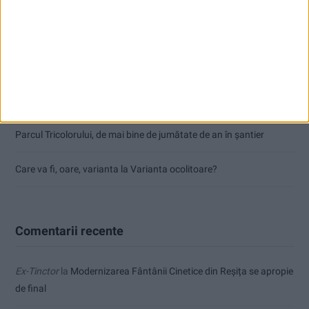
CSM Reșița a rezolvat meciul în două minute și a plecat cu toate
punctele de la Satu Mare
Accident mortal între Reșița și Berzovia! Autoturism și TIR în
flăcări!
Parcul Tricolorului, de mai bine de jumătate de an în șantier
Care va fi, oare, varianta la Varianta ocolitoare?
Comentarii recente
Ex-Tinctor
la
Modernizarea Fântânii Cinetice din Reșița se apropie
de final