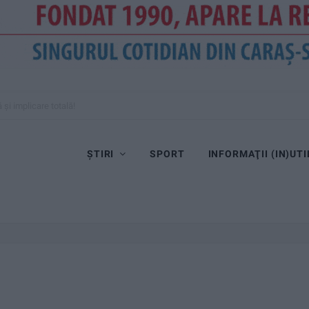
și implicare totală!
ȘTIRI
SPORT
INFORMAŢII (IN)UTI