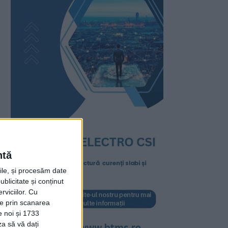
ntă
rile, și procesăm date
ublicitate și conținut
viciilor.
Cu
ție prin scanarea
e noi și 1733
za să vă dați