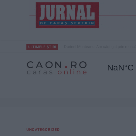
Dorinel Munteanu: Am câștigat prin muncă 
ULTIMELE ȘTIRI
UNCATEGORIZED