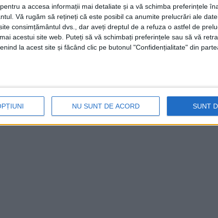
entru a accesa informații mai detaliate și a vă schimba preferințele în
uteţi adresa la sediul UFO Oravița din loc.
ntul.
Vă rugăm să rețineți că este posibil ca anumite prelucrări ale date
jdu nr. 43-45 sau la numărul de telefon
te consimțământul dvs., dar aveți dreptul de a refuza o astfel de prelu
umai acestui site web. Puteți să vă schimbați preferințele sau să vă ret
nind la acest site și făcând clic pe butonul "Confidențialitate" din parte
OPȚIUNI
NU SUNT DE ACORD
SUNT 