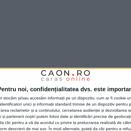
Pentru noi, confidențialitatea dvs. este importa
tri stocăm și/sau accesăm informații pe un dispozitiv, cum ar fi cookie-u
dentificatori unici și informații standard trimise de un dispozitiv pentru p
sesc pe site-ul ANAF – Direcţia Generală
rea reclamelor și a conținutului, cercetarea audienței și dezvoltarea ser
 Timişoara la secţiunea Licitaţii şi anunţuri
 și partenerii noștri putem folosi date și identificări precise de geoloca
i da clic pentru a vă da acordul cu privire la prelucrarea realizată de cătr
n licitaţie a bunurilor sechestrate. Pentru
form descrierii de mai sus. În mod alternativ, puteți da clic pentru a refu