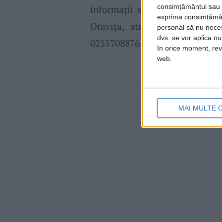
consimțământul sau p
informaţii suplimentare, vă p
exprima consimțămâ
Oravița, str. Emanoil – Go
personal să nu necesi
dvs. se vor aplica n
0255708876.
în orice moment, reve
web.
MAI MULTE 