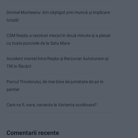
Dorinel Munteanu: Am câștigat prin muncă și implicare
totală!
CSM Reșița a rezolvat meciul în două minute și a plecat
cu toate punctele de la Satu Mare
Accident mortal între Reșița și Berzovia! Autoturism și
TIR în flăcări!
Parcul Tricolorului, de mai bine de jumătate de an în
șantier
Care va fi, oare, varianta la Varianta ocolitoare?
Comentarii recente