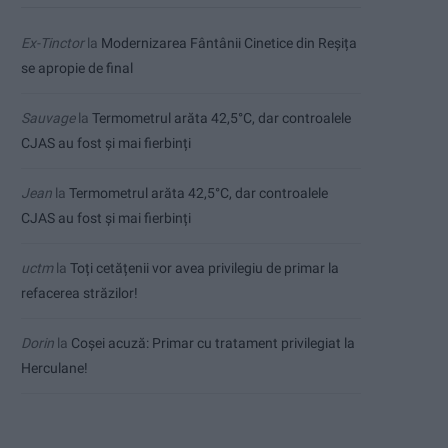
Ex-Tinctor
la
Modernizarea Fântânii Cinetice din Reșița
se apropie de final
Sauvage
la
Termometrul arăta 42,5°C, dar controalele
CJAS au fost și mai fierbinți
Jean
la
Termometrul arăta 42,5°C, dar controalele
CJAS au fost și mai fierbinți
uctm
la
Toți cetățenii vor avea privilegiu de primar la
refacerea străzilor!
Dorin
la
Coșei acuză: Primar cu tratament privilegiat la
Herculane!