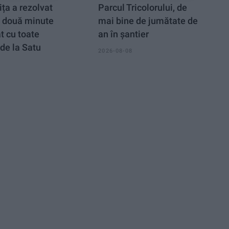
ța a rezolvat
Parcul Tricolorului, de
n două minute
mai bine de jumătate de
at cu toate
an în șantier
de la Satu
2026-08-08