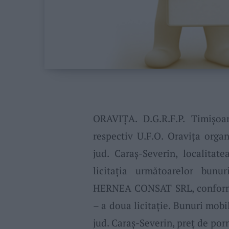
ORAVIȚA. D.G.R.F.P. Timişoar
respectiv U.F.O. Oravița organ
jud. Caraş-Severin, localitat
licitaţia următoarelor bunu
HERNEA CONSAT SRL, conform A
– a doua licitaţie.
Bunuri mobi
jud. Caraş-Severin, preţ de porn