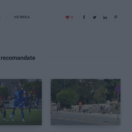
I
HERNEA
0
e recomandate