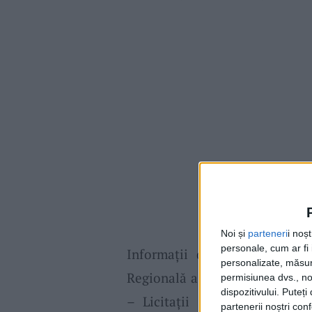
Noi și
parteneri
i noș
personale, cum ar fi i
Informaţii detaliate se regă
personalizate, măsura
Regională a Finanţelor Publice
permisiunea dvs., noi
dispozitivului. Puteț
– Licitaţii – Valorificare pri
partenerii noștri con