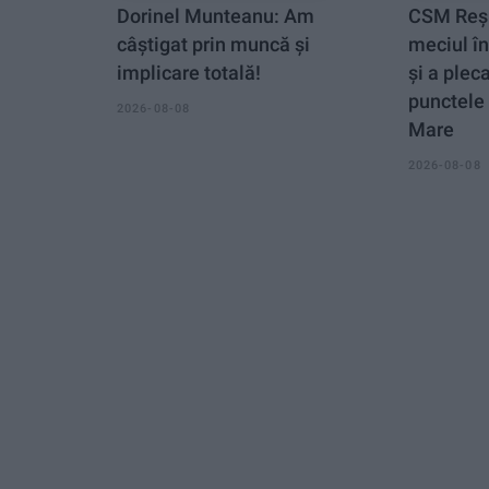
Dorinel Munteanu: Am
CSM Reși
câștigat prin muncă și
meciul î
implicare totală!
și a plec
punctele 
2026-08-08
Mare
2026-08-08