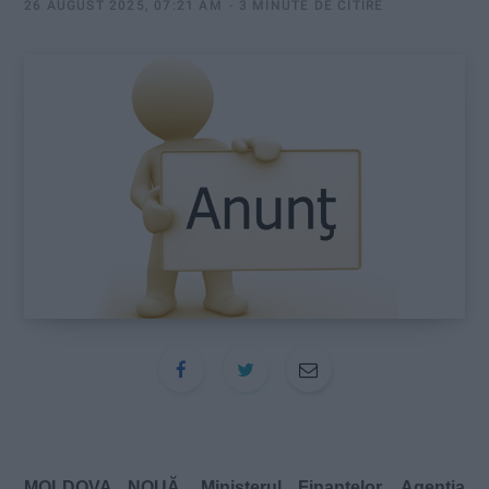
:
26 AUGUST 2025, 07:21 AM
3 MINUTE DE CITIRE
MOLDOVA NOUĂ. Ministerul Finanțelor. Agenția