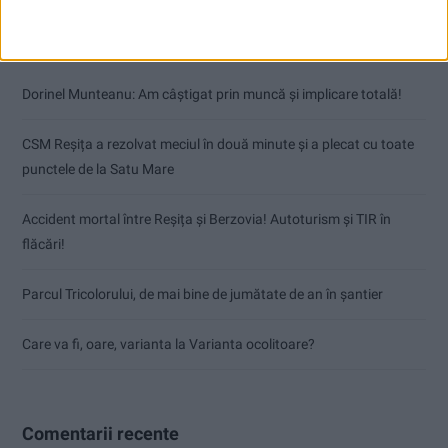
Articole recente
Dorinel Munteanu: Am câștigat prin muncă și implicare totală!
CSM Reșița a rezolvat meciul în două minute și a plecat cu toate
punctele de la Satu Mare
Accident mortal între Reșița și Berzovia! Autoturism și TIR în
flăcări!
Parcul Tricolorului, de mai bine de jumătate de an în șantier
Care va fi, oare, varianta la Varianta ocolitoare?
Comentarii recente