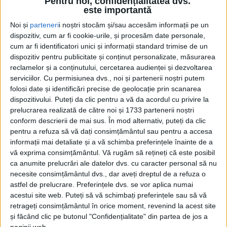
Pentru noi, confidențialitatea dvs.
este importantă
Noi și
parteneri
i noștri stocăm și/sau accesăm informații pe un
dispozitiv, cum ar fi cookie-urile, și procesăm date personale,
cum ar fi identificatori unici și informații standard trimise de un
dispozitiv pentru publicitate și conținut personalizate, măsurarea
reclamelor și a conținutului, cercetarea audienței și dezvoltarea
serviciilor.
Cu permisiunea dvs., noi și partenerii noștri putem
folosi date și identificări precise de geolocație prin scanarea
dispozitivului. Puteți da clic pentru a vă da acordul cu privire la
prelucrarea realizată de către noi și 1733 partenerii noștri
conform descrierii de mai sus. În mod alternativ, puteți da clic
pentru a refuza să vă dați consimțământul sau pentru a accesa
informații mai detaliate și a vă schimba preferințele înainte de a
vă exprima consimțământul.
Vă rugăm să rețineți că este posibil
În temeiul prevederilor art. 250 alin. (2) din Legea nr.
ca anumite prelucrări ale datelor dvs. cu caracter personal să nu
207/2015 privind Codul de Procedură Fiscală
,
cu
necesite consimțământul dvs., dar aveți dreptul de a refuza o
astfel de prelucrare. Preferințele dvs. se vor aplica numai
modificările şi completările ulterioare
,
vă facem cunoscut
acestui site web. Puteți să vă schimbați preferințele sau să vă
că în ziua de 16, luna 09, anul 2025, ora 12.00, în
retrageți consimțământul în orice moment, revenind la acest site
și făcând clic pe butonul "Confidențialitate" din partea de jos a
localitatea Moldova-Veche nr. 224 jud. Caraş-Severin, se
paginii web.