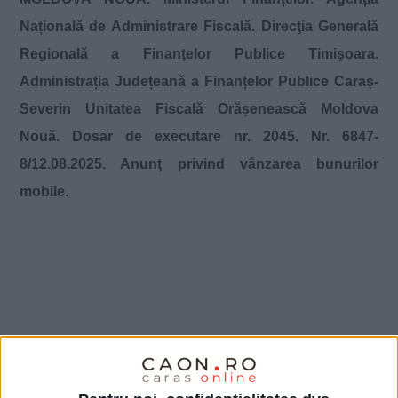
Națională de Administrare Fiscală. Direcţia Generală
Regională a Finanţelor Publice Timişoara.
Administrația Județeană a Finanțelor Publice Caraș-
Severin Unitatea Fiscală Orășenească Moldova
Nouă.
Dosar de executare nr. 2045. Nr. 6847-
8/12.08.2025.
Anunţ privind vânzarea bunurilor
mobile.