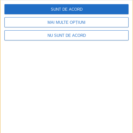
implicare totală!
SUNT DE ACORD
2026-08-08
MAI MULTE OPȚIUNI
NU SUNT DE ACORD
CSM Reșița a rezolvat meciul în două minute și a
plecat cu toate punctele de la Satu Mare
2026-08-08