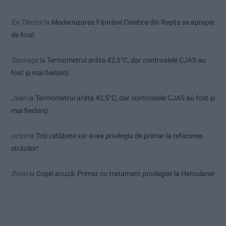
Ex-Tinctor
la
Modernizarea Fântânii Cinetice din Reșița se apropie
de final
Sauvage
la
Termometrul arăta 42,5°C, dar controalele CJAS au
fost și mai fierbinți
Jean
la
Termometrul arăta 42,5°C, dar controalele CJAS au fost și
mai fierbinți
uctm
la
Toți cetățenii vor avea privilegiu de primar la refacerea
străzilor!
Dorin
la
Coșei acuză: Primar cu tratament privilegiat la Herculane!