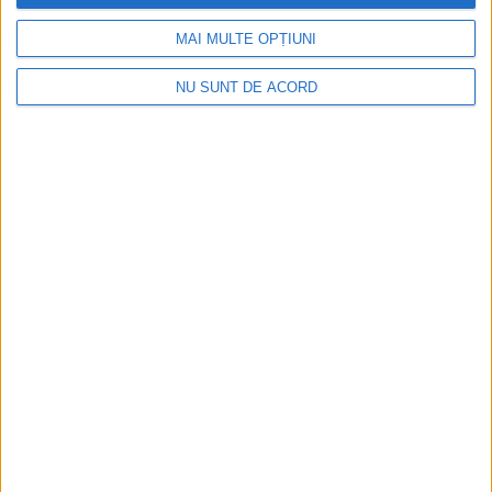
MAI MULTE OPȚIUNI
NU SUNT DE ACORD
Dorinel Munteanu a adus un fundaș cu experiență
internațională
2026-08-09
Arhive