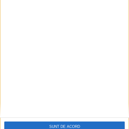
Zece noi stații de încărcare pentru mașini
electrice, la Caransebeș
2026-08-09
SUNT DE ACORD