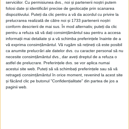
serviciilor.
Cu permisiunea dvs., noi și partenerii noștri putem
folosi date și identificări precise de geolocație prin scanarea
dispozitivului. Puteți da clic pentru a vă da acordul cu privire la
prelucrarea realizată de către noi și 1733 partenerii noștri
conform descrierii de mai sus. În mod alternativ, puteți da clic
pentru a refuza să vă dați consimțământul sau pentru a accesa
informații mai detaliate și a vă schimba preferințele înainte de a
vă exprima consimțământul.
Vă rugăm să rețineți că este posibil
ca anumite prelucrări ale datelor dvs. cu caracter personal să nu
necesite consimțământul dvs., dar aveți dreptul de a refuza o
astfel de prelucrare. Preferințele dvs. se vor aplica numai
acestui site web. Puteți să vă schimbați preferințele sau să vă
retrageți consimțământul în orice moment, revenind la acest site
și făcând clic pe butonul "Confidențialitate" din partea de jos a
paginii web.
„
Clubul Sportiv Școlar Reșița
și
Clubul Sportiv
Municipal Reșița
fac o amplă campanie de
selecție
pentru băieți la
gimnastică artistică
, unde vrem să
descoperim viitorii campioni ai României, dar nu