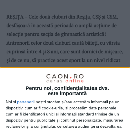
REȘIȚA – Cele două cluburi din Reșița, CSȘ și CSM,
desfășoară în această perioadă o amplă acțiune de
selecție pentru secția de gimnastică artistică!
Antrenorii celor două cluburi caută băieți, cu vârsta
cuprinsă între 4 și 8 ani, care sunt dornici de mișcare,
și de ce nu, să practice acest sport la un nivel ridicat
în viitor!
Pentru noi, confidențialitatea dvs.
este importantă
Noi și
parteneri
i noștri stocăm și/sau accesăm informații pe un
dispozitiv, cum ar fi cookie-urile, și procesăm date personale,
cum ar fi identificatori unici și informații standard trimise de un
dispozitiv pentru publicitate și conținut personalizate, măsurarea
reclamelor și a conținutului, cercetarea audienței și dezvoltarea