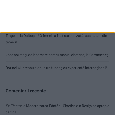
Nimeni nu ne poate izgoni din propriile amintiri!
Impact frontal mortal pe DN 6, la Armeniș
Tragedie la Dalboşeț! O femeie a fost carbonizată, casa a ars din
temelii!
Zece noi stații de încărcare pentru mașini electrice, la Caransebeș
Dorinel Munteanu a adus un fundaș cu experiență internațională
Comentarii recente
Ex-Tinctor
la
Modernizarea Fântânii Cinetice din Reșița se apropie
de final