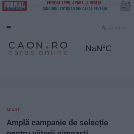
S
e
a
r
c
h
f
SPORT
o
Amplă campanie de selecție
r
pentru viitorii gimnaști