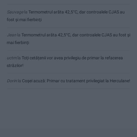
Sauvage
la
Termometrul arăta 42,5°C, dar controalele CJAS au
fost și mai fierbinți
Jean
la
Termometrul arăta 42,5°C, dar controalele CJAS au fost și
mai fierbinți
uctm
la
Toți cetățenii vor avea privilegiu de primar la refacerea
străzilor!
Dorin
la
Coșei acuză: Primar cu tratament privilegiat la Herculane!