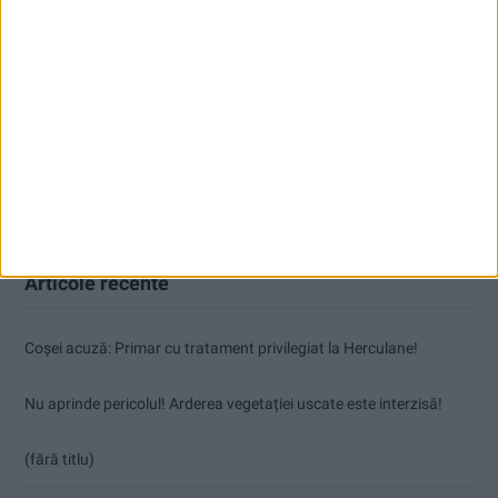
Articole recente
Coșei acuză: Primar cu tratament privilegiat la Herculane!
Nu aprinde pericolul! Arderea vegetației uscate este interzisă!
(fără titlu)