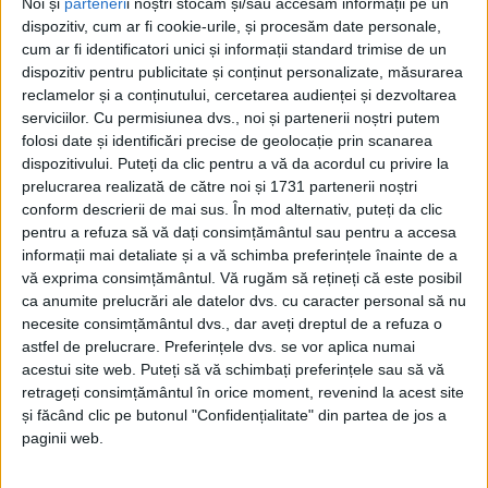
Noi și
parteneri
i noștri stocăm și/sau accesăm informații pe un
dispozitiv, cum ar fi cookie-urile, și procesăm date personale,
cum ar fi identificatori unici și informații standard trimise de un
dispozitiv pentru publicitate și conținut personalizate, măsurarea
reclamelor și a conținutului, cercetarea audienței și dezvoltarea
serviciilor.
Cu permisiunea dvs., noi și partenerii noștri putem
folosi date și identificări precise de geolocație prin scanarea
dispozitivului. Puteți da clic pentru a vă da acordul cu privire la
prelucrarea realizată de către noi și 1731 partenerii noștri
conform descrierii de mai sus. În mod alternativ, puteți da clic
pentru a refuza să vă dați consimțământul sau pentru a accesa
informații mai detaliate și a vă schimba preferințele înainte de a
vă exprima consimțământul.
Vă rugăm să rețineți că este posibil
ca anumite prelucrări ale datelor dvs. cu caracter personal să nu
După îndelungi discuţii, contre, păreri care nu au dus
necesite consimțământul dvs., dar aveți dreptul de a refuza o
nicăieri, în urma propunerii făcute de Consiliul de
astfel de prelucrare. Preferințele dvs. se vor aplica numai
acestui site web. Puteți să vă schimbați preferințele sau să vă
Administraţie al
Spitalului Judeţean Reşiţa,
retrageți consimțământul în orice moment, revenind la acest site
preşedintele Romeo Dunca
a decis să renunţe la
și făcând clic pe butonul "Confidențialitate" din partea de jos a
contractul de management al
Alinei Stancovici
. „Am
paginii web.
susținut în totalitate
managerul Spitalului Județean