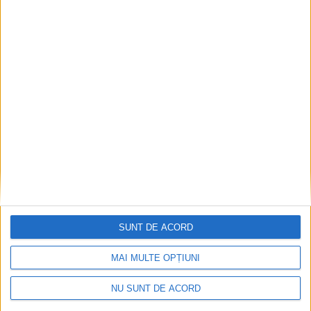
Coșei acuză: Primar cu tratament privilegiat la
Herculane!
2026-08-05
SUNT DE ACORD
MAI MULTE OPȚIUNI
NU SUNT DE ACORD