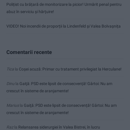
Polițist cu brățară de monitorizare la picior! Urmărit penal pentru
abuz în serviciu și hărțuire!
VIDEO! Noi incendii de proporții la Lindenfeld și Valea Bolvașnița
Comentarii recente
Tica
la
Coșei acuză: Primar cu tratament privilegiat la Herculane!
Dinu
la
Gaiţă: PSD este lipsit de consecvență! Gârtoi: Nu am
crescut în sisteme de aranjamente!
Marius
la
Gaiţă: PSD este lipsit de consecvență! Gârtoi: Nu am
crescut în sisteme de aranjamente!
Raz
la
Relansarea siderurgiei în Valea Bistrei, în lucru