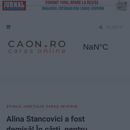
S
e
a
r
c
h
f
ŞTIRILE JUDEŢULUI CARAŞ-SEVERIN
o
Alina Stancovici a fost
r
demisă! În cărţi, pentru