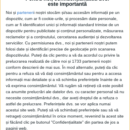
este importantă
Noi și
parteneri
i noștri stocăm și/sau accesăm informații pe un
dispozitiv, cum ar fi cookie-urile, și procesăm date personale,
cum ar fi identificatori unici și informații standard trimise de un
dispozitiv pentru publicitate și conținut personalizate, măsurarea
reclamelor și a conținutului, cercetarea audienței și dezvoltarea
serviciilor.
Cu permisiunea dvs., noi și partenerii noștri putem
folosi date și identificări precise de geolocație prin scanarea
dispozitivului. Puteți da clic pentru a vă da acordul cu privire la
prelucrarea realizată de către noi și 1733 partenerii noștri
conform descrierii de mai sus. În mod alternativ, puteți da clic
pentru a refuza să vă dați consimțământul sau pentru a accesa
informații mai detaliate și a vă schimba preferințele înainte de a
vă exprima consimțământul.
Vă rugăm să rețineți că este posibil
ca anumite prelucrări ale datelor dvs. cu caracter personal să nu
necesite consimțământul dvs., dar aveți dreptul de a refuza o
astfel de prelucrare. Preferințele dvs. se vor aplica numai
„Sunt mulțumit că nu s-a accidentat nimeni la acest
acestui site web. Puteți să vă schimbați preferințele sau să vă
retrageți consimțământul în orice moment, revenind la acest site
amical, acesta fiind principalul scop al nostru în
și făcând clic pe butonul "Confidențialitate" din partea de jos a
această perioadă de pregătire. Am întâlnit o echipă
paginii web.