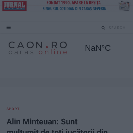
S
e
a
r
c
h
f
SPORT
o
Alin Minteuan: Sunt
r
mulțumit de toți jucătorii din