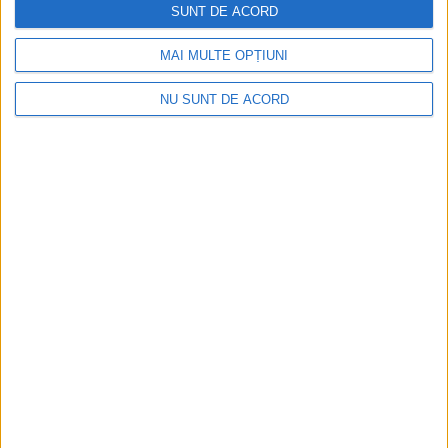
Ultimul bloc de locuințe sociale din Stavila,
SUNT DE ACORD
recepționat
MAI MULTE OPȚIUNI
2026-08-07
NU SUNT DE ACORD
ANUNŢ OPRIRE APĂ ÎN BOCȘA