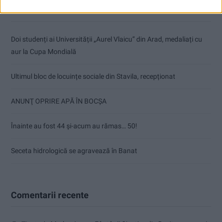
Articole recente
Doi studenți ai Universității „Aurel Vlaicu” din Arad, medaliați cu
aur la Cupa Mondială
Ultimul bloc de locuințe sociale din Stavila, recepționat
ANUNŢ OPRIRE APĂ ÎN BOCȘA
Înainte au fost 44 și-acum au rămas… 50!
Seceta hidrologică se agravează în Banat
Comentarii recente