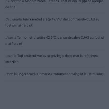
Ex-Tinctor
la
Modernizarea Fântânii Cinetice din Reșița se apropie
de final
Sauvage
la
Termometrul arăta 42,5°C, dar controalele CJAS au
fost și mai fierbinți
Jean
la
Termometrul arăta 42,5°C, dar controalele CJAS au fost și
mai fierbinți
uctm
la
Toți cetățenii vor avea privilegiu de primar la refacerea
străzilor!
Dorin
la
Coșei acuză: Primar cu tratament privilegiat la Herculane!