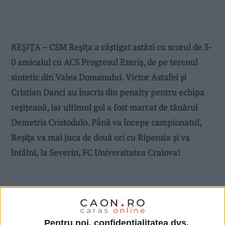
REȘIȚA – CSM Reșița a câștigat astăzi cu scorul de 3-
0 amicalul cu ACS Progresul Ezeriș, de pe terenul
sintetic din Valea Domanului. Victor Astafei și
Cristian Danci au înscris din penalty pentru echipa
reșițeană, iar ultimul gol a fost marcat de tânărul
Demetris Cristodulo. Până va începe campionatul,
Reșița va mai juca de două ori cu Ripensia și va
întâlni, la Severin, FC Universitatea Craiova!
Pentru noi, confidențialitatea dvs.