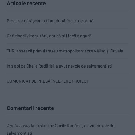
Articole recente
Procuror cărășean reținut după focuri de armă
Or fi tinerii viitorul țării, dar să și-l facă singuri!
TUR lansează primul traseu metropolitan: spre Văliug și Crivaia
În șlapi pe Cheile Rudăriei, a avut nevoie de salvamontiști
COMUNICAT DE PRESĂ ÎNCEPERE PROIECT
Comentarii recente
Agata crispy
la
În șlapi pe Cheile Rudăriei, a avut nevoie de
salvamontiști