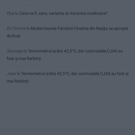
Ppa
la
Care va fi, oare, varianta la Varianta ocolitoare?
Ex-Tinctor
la
Modernizarea Fântânii Cinetice din Reșița se apropie
de final
Sauvage
la
Termometrul arăta 42,5°C, dar controalele CJAS au
fost și mai fierbinți
Jean
la
Termometrul arăta 42,5°C, dar controalele CJAS au fost și
mai fierbinți