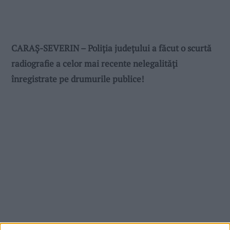
CARAȘ-SEVERIN – Poliția județului a făcut o scurtă
radiografie a celor mai recente nelegalități
înregistrate pe drumurile publice!