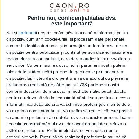
Pentru noi, confidențialitatea dvs.
este importantă
Noi și
parteneri
i noștri stocăm și/sau accesăm informații pe un
dispozitiv, cum ar fi cookie-urile, și procesăm date personale,
cum ar fi identificatori unici și informații standard trimise de un
dispozitiv pentru publicitate și conținut personalizate, măsurarea
reclamelor și a conținutului, cercetarea audienței și dezvoltarea
serviciilor.
Cu permisiunea dvs., noi și partenerii noștri putem
folosi date și identificări precise de geolocație prin scanarea
Primul caz prezentat este cel al unui cetățean
dispozitivului. Puteți da clic pentru a vă da acordul cu privire la
prelucrarea realizată de către noi și 1733 partenerii noștri
ucrainean de 34 de ani, surprins la volanul unui
conform descrierii de mai sus. În mod alternativ, puteți da clic
autoturism, pe Bulevardul Muncii din
Reșița,
în
pentru a refuza să vă dați consimțământul sau pentru a accesa
noaptea de miercuri spre joi, la ora 0.47. Omul
informații mai detaliate și a vă schimba preferințele înainte de a
vă exprima consimțământul.
Vă rugăm să rețineți că este posibil
consumase alcool, lucru dovedit de etilometru,
ca anumite prelucrări ale datelor dvs. cu caracter personal să nu
aparatul indicând un rezultat de 1,04 mg/l alcool pur
necesite consimțământul dvs., dar aveți dreptul de a refuza o
astfel de prelucrare. Preferințele dvs. se vor aplica numai
în aerul expirat. „Acesta a fost condus la spital, unde
acestui site web. Puteți să vă schimbați preferințele sau să vă