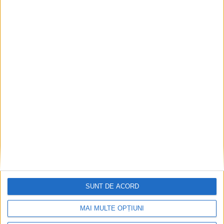
ANUNŢ OPRIRE APĂ ÎN BOCȘA
2026-08-07
SUNT DE ACORD
MAI MULTE OPȚIUNI