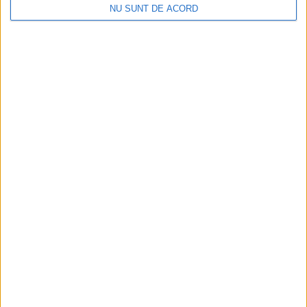
NU SUNT DE ACORD
Înainte au fost 44 și-acum au rămas… 50!
2026-08-07
Arhive
A
r
h