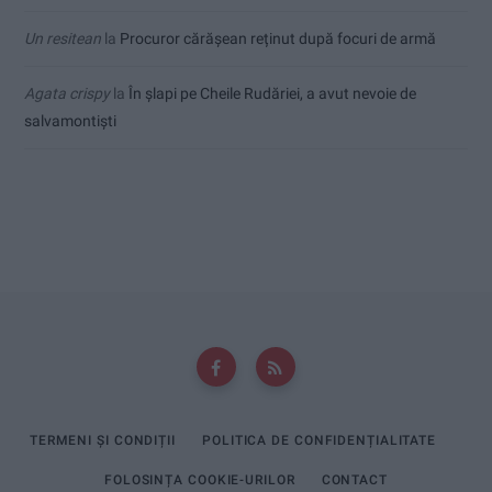
Un resitean
la
Procuror cărășean reținut după focuri de armă
Agata crispy
la
În șlapi pe Cheile Rudăriei, a avut nevoie de
salvamontiști
TERMENI ȘI CONDIȚII
POLITICA DE CONFIDENȚIALITATE
FOLOSINȚA COOKIE-URILOR
CONTACT