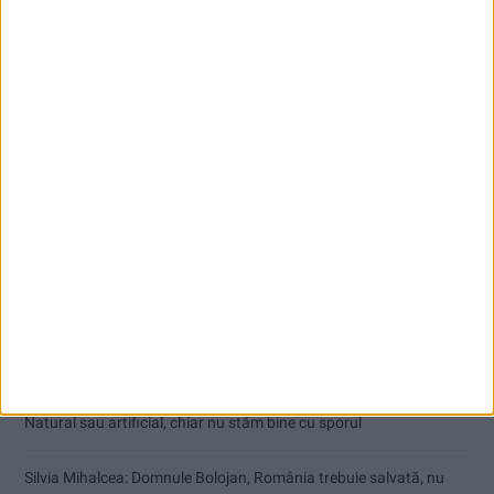
Articole recente
Cum a rămas procurorul Bucurică fără drept de port armă
Natural sau artificial, chiar nu stăm bine cu sporul
Silvia Mihalcea: Domnule Bolojan, România trebuie salvată, nu