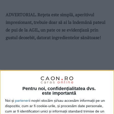
ADVERTORIAL. Reţeta este simplă, aperitivul
impresionant, trebuie doar să ai la îndemână pateul
de pui de la AGIL, un pate ce se evidenţiază prin
gustul deosebit, datorat ingredientelor sănătoase!
Pentru noi, confidențialitatea dvs.
este importantă
Noi și
parteneri
i noștri stocăm și/sau accesăm informații pe un
dispozitiv, cum ar fi cookie-urile, și procesăm date personale,
cum ar fi identificatori unici și informații standard trimise de un