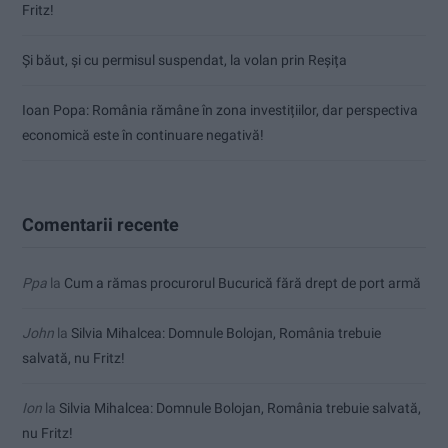
Fritz!
Și băut, și cu permisul suspendat, la volan prin Reșița
Ioan Popa: România rămâne în zona investițiilor, dar perspectiva
economică este în continuare negativă!
Comentarii recente
Ppa
la
Cum a rămas procurorul Bucurică fără drept de port armă
John
la
Silvia Mihalcea: Domnule Bolojan, România trebuie
salvată, nu Fritz!
Ion
la
Silvia Mihalcea: Domnule Bolojan, România trebuie salvată,
nu Fritz!