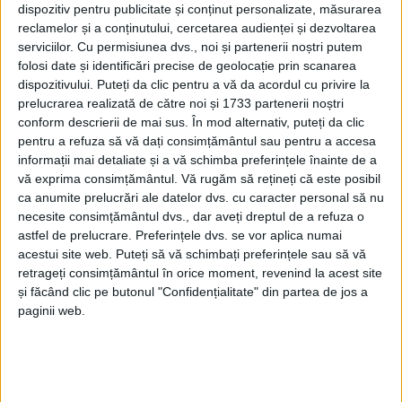
dispozitiv pentru publicitate și conținut personalizate, măsurarea
reclamelor și a conținutului, cercetarea audienței și dezvoltarea
serviciilor.
Cu permisiunea dvs., noi și partenerii noștri putem
folosi date și identificări precise de geolocație prin scanarea
dispozitivului. Puteți da clic pentru a vă da acordul cu privire la
prelucrarea realizată de către noi și 1733 partenerii noștri
conform descrierii de mai sus. În mod alternativ, puteți da clic
pentru a refuza să vă dați consimțământul sau pentru a accesa
informații mai detaliate și a vă schimba preferințele înainte de a
vă exprima consimțământul.
Vă rugăm să rețineți că este posibil
ca anumite prelucrări ale datelor dvs. cu caracter personal să nu
Pateul de pui de la AGIL
este exact ca pateul făcut în
necesite consimțământul dvs., dar aveți dreptul de a refuza o
astfel de prelucrare. Preferințele dvs. se vor aplica numai
casă, are o culoare naturală, pentru ca nu conţine
acestui site web. Puteți să vă schimbați preferințele sau să vă
coloranţi artificiali şi este făcut după o reţetă ce ţine
retrageți consimțământul în orice moment, revenind la acest site
și făcând clic pe butonul "Confidențialitate" din partea de jos a
cont de tradiţie, sănătate şi bun gust.
paginii web.
Ingrediente pentru 25 bucăţi Choux cu pate de pui:
200 gr de făină