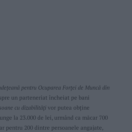
udețeană pentru Ocuparea Forței de Muncă din
spre un parteneriat încheiat pe bani
soane cu dizabilități
vor putea obține
junge la 23.000 de lei, urmând ca măcar 700
 Iar pentru 200 dintre persoanele angajate,