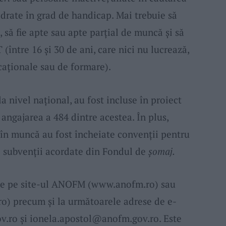
adrate în grad de handicap. Mai trebuie să
i, să fie apte sau apte parțial de muncă și să
 (între 16 și 30 de ani, care nici nu lucrează,
aționale sau de formare).
la nivel național, au fost incluse în proiect
angajarea a 484 dintre acestea. În plus,
 în muncă au fost încheiate convenții pentru
de subvenții acordate din Fondul de
șomaj.
sate pe site-ul ANOFM (www.anofm.ro) sau
o) precum și la următoarele adrese de e-
v.ro
și
ionela.apostol@anofm.gov.ro
. Este