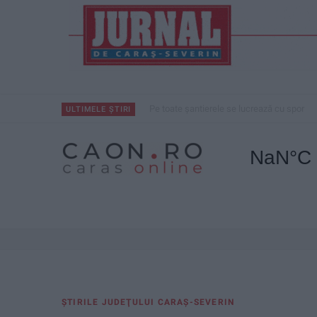
Pe toate șantierele se lucrează cu spor
ULTIMELE ȘTIRI
ŞTIRILE JUDEŢULUI CARAŞ-SEVERIN