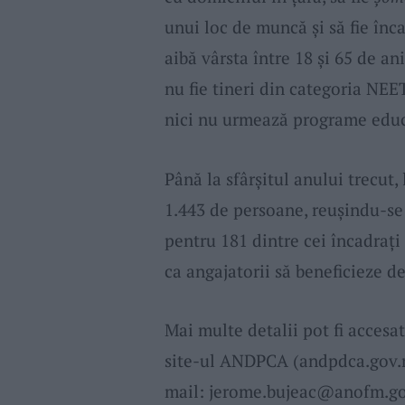
unui loc de muncă și să fie înc
aibă vârsta între 18 și 65 de an
nu fie tineri din categoria NEET
nici nu urmează programe educ
Până la sfârșitul anului trecut, 
1.443 de persoane, reușindu-se 
pentru 181 dintre cei încadrați
ca angajatorii să beneficieze 
Mai multe detalii pot fi acce
site-ul ANDPCA (andpdca.gov.r
mail:
jerome.bujeac@anofm.go