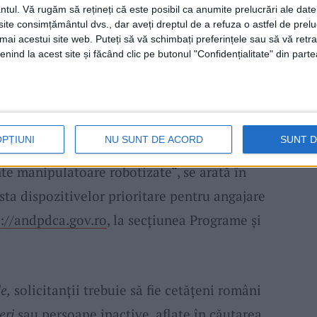
n Fondul național unic de asigurări sociale de
ntul.
Vă rugăm să rețineți că este posibil ca anumite prelucrări ale date
te consimțământul dvs., dar aveți dreptul de a refuza o astfel de prelu
umai acestui site web. Puteți să vă schimbați preferințele sau să vă ret
nind la acest site și făcând clic pe butonul "Confidențialitate" din parte
onate cititoare şi bastoane inteligente pentru
 pentru persoane cu mobilitate redusă:
are și inferioare, fotolii rulante,
OPȚIUNI
NU SUNT DE ACORD
SUNT 
rse instrumente ajutătoare pentru scriere
te manipulatoare robotizate“, se arată în
sta dispozitivelor prioritare pentru angajare
://andpdca.gov.ro
, la secțiunea Programe și
e,
solicitanții trebuie să fie cetățeni români
eri
sau persoane inactive, aflate în căutarea