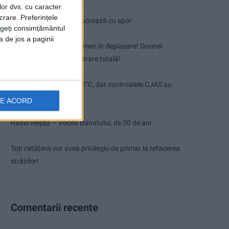
lor dvs. cu caracter
crare. Preferințele
Pe toate șantierele se lucrează cu spor
rageți consimțământul
a de jos a paginii
CSM Reșița, primul examen în deplasare! Dorinel
Munteanu cere concentrare totală!
Termometrul arăta 42,5°C, dar controalele CJAS au
fost și mai fierbinți
DE ACORD
Radio Reșița – Vocea Banatului, de 30 de ani
Toți cetățenii vor avea privilegiu de primar la refacerea
străzilor!
Comentarii recente