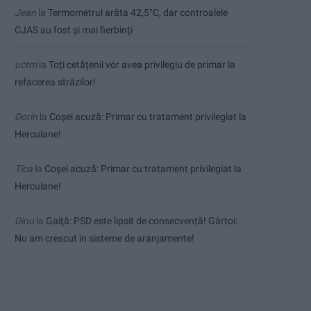
Jean
la
Termometrul arăta 42,5°C, dar controalele
CJAS au fost și mai fierbinți
uctm
la
Toți cetățenii vor avea privilegiu de primar la
refacerea străzilor!
Dorin
la
Coșei acuză: Primar cu tratament privilegiat la
Herculane!
Tica
la
Coșei acuză: Primar cu tratament privilegiat la
Herculane!
Dinu
la
Gaiţă: PSD este lipsit de consecvență! Gârtoi:
Nu am crescut în sisteme de aranjamente!