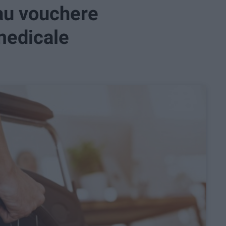
au vouchere
medicale