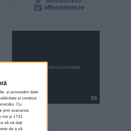
ntă
rile, și procesăm date
ublicitate și conținut
viciilor.
Cu
ție prin scanarea
e noi și 1731
za să vă dați
Articole recente
ainte de a vă