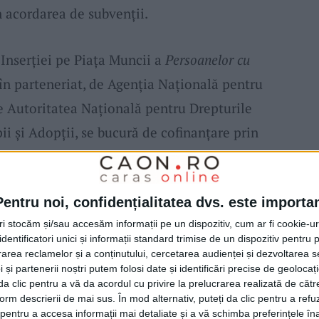
in acordarea de subvenții.
a Inserției pe Piața Muncii a
Persoanelor cu
 în parteneriat, de Agenția Națională pentru
 Autoritatea Națională pentru Drepturile
ii și Adopții, se bucură de cofinanțare prin
 Uman 2014-2020 și se derulează deja din 23
rea să se încheie în 31 iulie 2023.
Pentru noi, confidențialitatea dvs. este importa
tri stocăm și/sau accesăm informații pe un dispozitiv, cum ar fi cookie-u
iziționarea dispozitivelor asistive
dentificatori unici și informații standard trimise de un dispozitiv pentru p
, iar beneficiarii pot fi
persoanele cu
rea reclamelor și a conținutului, cercetarea audienței și dezvoltarea ser
 și partenerii noștri putem folosi date și identificări precise de geoloca
soane inactive sau aflate în căutarea unui
i da clic pentru a vă da acordul cu privire la prelucrarea realizată de cătr
ehnologiile asistive și de acces trebuie să fie
form descrierii de mai sus. În mod alternativ, puteți da clic pentru a refu
entru a accesa informații mai detaliate și a vă schimba preferințele în