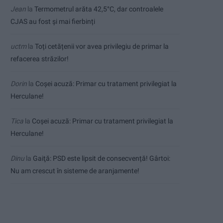
Jean
la
Termometrul arăta 42,5°C, dar controalele
CJAS au fost și mai fierbinți
uctm
la
Toți cetățenii vor avea privilegiu de primar la
refacerea străzilor!
Dorin
la
Coșei acuză: Primar cu tratament privilegiat la
Herculane!
Tica
la
Coșei acuză: Primar cu tratament privilegiat la
Herculane!
Dinu
la
Gaiţă: PSD este lipsit de consecvență! Gârtoi:
Nu am crescut în sisteme de aranjamente!