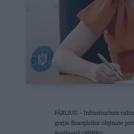
FÂRLIUG – Infrastructura cultur
grație finanțărilor obținute pr
Reziliență (PNRR)!