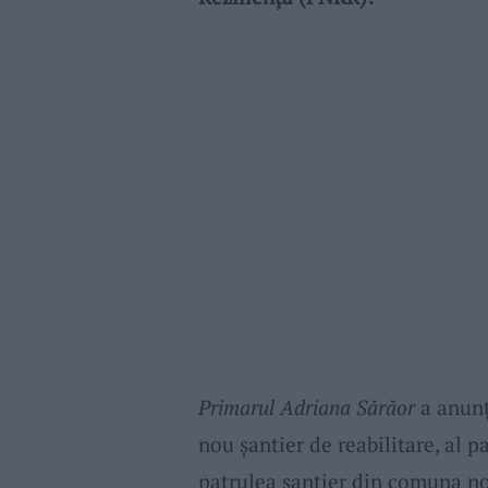
Primarul Adriana Sărăor
a anunț
nou șantier de reabilitare, al 
patrulea șantier din comuna no