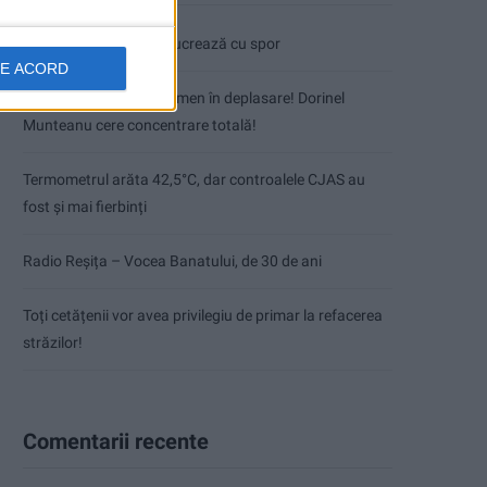
Pe toate șantierele se lucrează cu spor
DE ACORD
CSM Reșița, primul examen în deplasare! Dorinel
Munteanu cere concentrare totală!
Termometrul arăta 42,5°C, dar controalele CJAS au
fost și mai fierbinți
Radio Reșița – Vocea Banatului, de 30 de ani
Toți cetățenii vor avea privilegiu de primar la refacerea
străzilor!
Comentarii recente