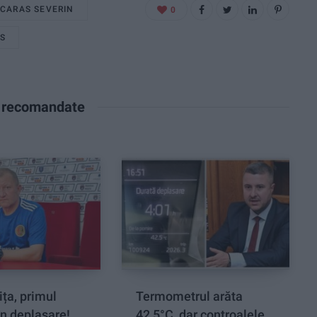
CARAS SEVERIN
0
US
e recomandate
ța, primul
Termometrul arăta
n deplasare!
42,5°C, dar controalele