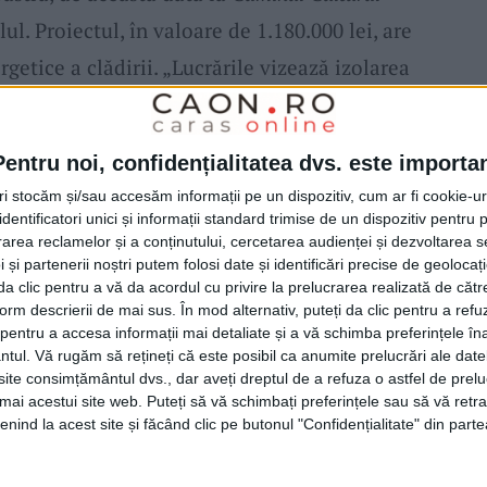
ilul. Proiectul, în valoare de 1.180.000 lei, are
rgetice a clădirii. „Lucrările vizează izolarea
i acoperișului, montarea de panouri
an, precum și instalarea unui sistem de
Pentru noi, confidențialitatea dvs. este importa
dură.“, a detaliat primarul, adăugând:
tri stocăm și/sau accesăm informații pe un dispozitiv, cum ar fi cookie-u
riorul clădirii, cu sprijinul unei
dentificatori unici și informații standard trimise de un dispozitiv pentru p
rea reclamelor și a conținutului, cercetarea audienței și dezvoltarea ser
Lucrările se desfășoară într-un ritm susținut,
 și partenerii noștri putem folosi date și identificări precise de geoloca
ptă ca termenul contractual de finalizare să
i da clic pentru a vă da acordul cu privire la prelucrarea realizată de cătr
form descrierii de mai sus. În mod alternativ, puteți da clic pentru a refu
entru a accesa informații mai detaliate și a vă schimba preferințele în
ntul.
Vă rugăm să rețineți că este posibil ca anumite prelucrări ale date
te consimțământul dvs., dar aveți dreptul de a refuza o astfel de prelu
căminul cultural din Remetea-Pogănici
, unde
umai acestui site web. Puteți să vă schimbați preferințele sau să vă ret
nind la acest site și făcând clic pe butonul "Confidențialitate" din parte
proape finalizate. „Ne apropiem de finalizarea
ului din Remetea-Pogănici
, un proiect