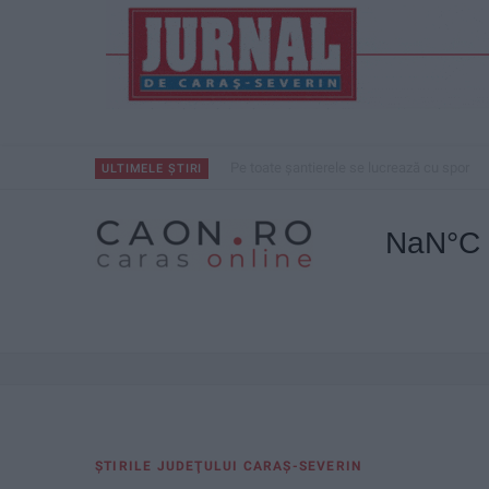
CSM Reșița, primul examen în deplasare! 
ULTIMELE ȘTIRI
ŞTIRILE JUDEŢULUI CARAŞ-SEVERIN