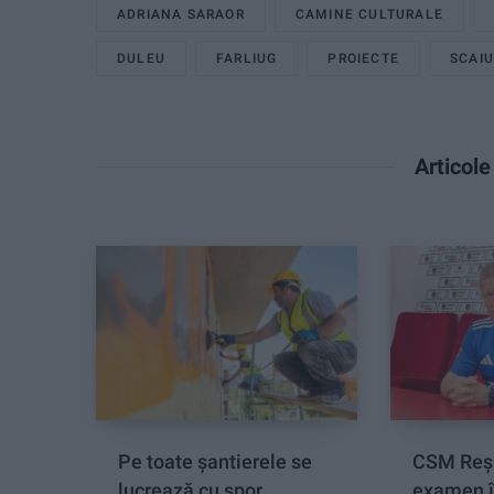
ADRIANA SARAOR
CAMINE CULTURALE
DULEU
FARLIUG
PROIECTE
SCAI
Articol
Pe toate șantierele se
CSM Reși
lucrează cu spor
examen î