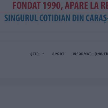
Dorinel Munteanu cere concentrare totală!
ȘTIRI
SPORT
INFORMAŢII (IN)UTI